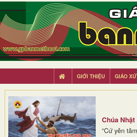
GIỚI THIỆU
GIÁO XỨ
Chúa Nhật
“Cứ yên tâm