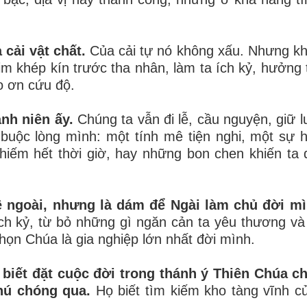
cải vật chất.
Của cải tự nó không xấu. Nhưng khi
tim khép kín trước tha nhân, làm ta ích kỷ, hưởng 
o ơn cứu độ.
nh niên ấy.
Chúng ta vẫn đi lễ, cầu nguyện, giữ l
i buộc lòng mình: một tính mê tiện nghi, một sự
i chiếm hết thời giờ, hay những bon chen khiến ta
 ngoài, nhưng là dám để Ngài làm chủ đời mì
 ích kỷ, từ bỏ những gì ngăn cản ta yêu thương và
chọn Chúa là gia nghiệp lớn nhất đời mình.
biết đặt cuộc đời trong thánh ý Thiên Chúa c
thú chóng qua.
Họ biết tìm kiếm kho tàng vĩnh c