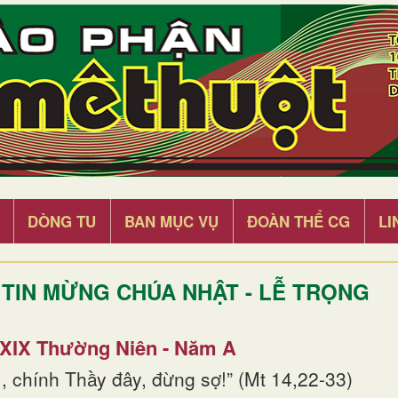
DÒNG TU
BAN MỤC VỤ
ĐOÀN THỂ CG
LI
TIN MỪNG CHÚA NHẬT - LỄ TRỌNG
 XIX Thường Niên - Năm A
, chính Thầy đây, đừng sợ!” (Mt 14,22-33)