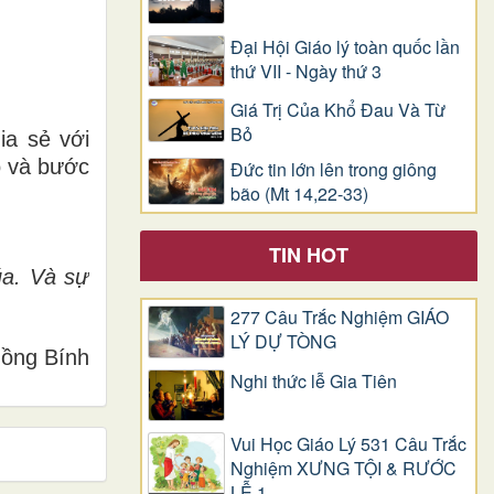
Đại Hội Giáo lý toàn quốc lần
thứ VII - Ngày thứ 3
Giá Trị Của Khổ Ðau Và Từ
Bỏ
ia sẻ với
ỏ và bước
Đức tin lớn lên trong giông
bão (Mt 14,22-33)
TIN HOT
úa. Và sự
277 Câu Trắc Nghiệm GIÁO
LÝ DỰ TÒNG
ồng Bính
Nghi thức lễ Gia Tiên
Vui Học Giáo Lý 531 Câu Trắc
Nghiệm XƯNG TỘI & RƯỚC
LỄ 1