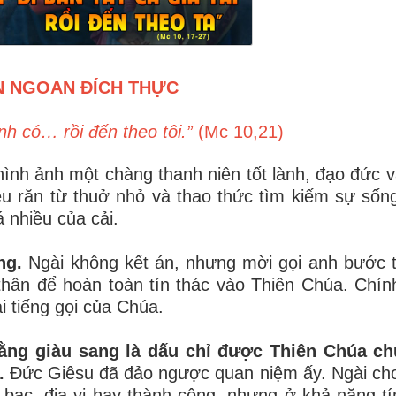
 NGOAN ĐÍCH THỰC
h có… rồi đến theo tôi.”
(Mc 10,21)
ình ảnh một chàng thanh niên tốt lành, đạo đức 
iều răn từ thuở nhỏ và thao thức tìm kiếm sự sống
 nhiều của cải.
ơng.
Ngài không kết án, nhưng mời gọi anh bước
thân để hoàn toàn tín thác vào Thiên Chúa. Chí
i tiếng gọi của Chúa.
ằng giàu sang là dấu chỉ được Thiên Chúa ch
.
Đức Giêsu đã đảo ngược quan niệm ấy. Ngài cho
 bạc, địa vị hay thành công, nhưng ở khả năng tí