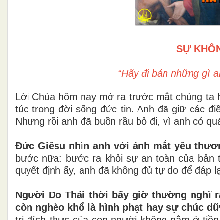
SỰ KHÔN
“Hãy đi bán những gì an
Lời Chúa hôm nay mở ra trước mắt chúng ta h
túc trong đời sống đức tin. Anh đã giữ các đ
Nhưng rồi anh đã buồn rầu bỏ đi, vì anh có quá
Đức Giêsu nhìn anh với ánh mắt yêu thư
bước nữa: bước ra khỏi sự an toàn của bản 
quyết định ấy, anh đã không đủ tự do để đáp lạ
Người Do Thái thời bấy giờ thường nghĩ r
còn nghèo khổ là hình phạt hay sự chúc dữ
trị đích thực của con người không nằm ở tiền