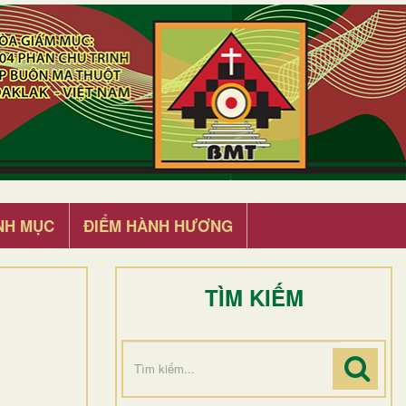
NH MỤC
ĐIỂM HÀNH HƯƠNG
TÌM KIẾM