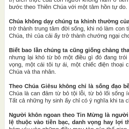
bước theo Thiên Chúa với một tâm hồn tự do.
Chúa không dạy chúng ta khinh thường của 
trở thành trung tâm đời sống, khi nó làm con 
Chúa, thì của cải ấy trở thành chướng ngại ch
Biết bao lần chúng ta cũng giống chàng tha
nhưng lại khó từ bỏ một điều gì đó đang tró
vọng, một cái tôi tự ái, một chiếc điện thoạ
Chúa và tha nhân.
Theo Chúa Giêsu không chỉ là sống đạo bề
Chúa là can đảm từ bỏ tội lỗi, từ bỏ lối sống
Tất cả những hy sinh ấy chỉ có ý nghĩa khi ta 
Người khôn ngoan theo Tin Mừng là người 
lệ thuộc vào tiền bạc, danh vọng hay lợi 