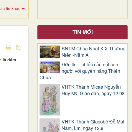
ác tin khác ➥
TIN MỚI
SNTM Chúa Nhật XIX Thường
Niên -Năm A
c là dám
Đức tin – chiếc cầu nối con
người với quyền năng Thiên
Chúa
VHTK Thánh Micae Nguyễn
Huy Mỹ, Giáo dân, ngày 12.08
VHTK Thánh Giacôbê Ðỗ Mai
Năm, Lm, ngày 12.8