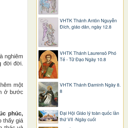
VHTK Thánh Antôn Nguyễn
Ðích, giáo dân, ngày 12.8
VHTK Thánh Laurensô Phó
và nghiêm
Tế - Tử Đạo Ngày 10.8
 đời đời.
VHTK Thánh Đaminh Ngày 8.
 thêm một
8
nh ở bước
Đại Hội Giáo lý toàn quốc lần
úc phúc,
thứ VII -Ngày cuối
 thấy giá
n thác và