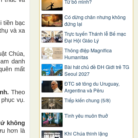
Từ bỏ mình?
Có dừng chân nhưng không
 tiền bạc
đứng lại
thụ và xa
Trực tuyến Thánh lễ Bế mạc
Đại Hội Giáo Lý
Thông điệp Magnifica
uật Chúa,
Humanitas
 ham danh
Bài hát chủ đề ĐH Giới trẻ TG
 quên mất
Seoul 2027
ĐTC sẽ tông du Uruguay,
Argentina và Pêru
nh.
Theo
 phục vụ.
Tiếp kiến chung (5/8)
Tình yêu muôn thuở
hứ không
ửu hơn là
Khi Chúa thinh lặng