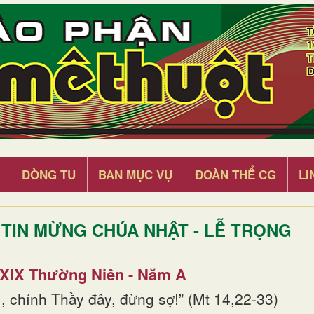
DÒNG TU
BAN MỤC VỤ
ĐOÀN THỂ CG
LI
TIN MỪNG CHÚA NHẬT - LỄ TRỌNG
 XIX Thường Niên - Năm A
, chính Thầy đây, đừng sợ!” (Mt 14,22-33)