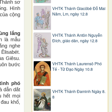
 Thánh sơ
VHTK Thánh Giacôbê Ðỗ Mai
ống. Hình
Năm, Lm, ngày 12.8
 của cộng
cùng lắng
VHTK Thánh Antôn Nguyễn
h là mẫu
Ðích, giáo dân, ngày 12.8
lắng nghe
Êlisabét.
úa Giêsu.
VHTK Thánh Laurensô Phó
luôn bước
Tế - Tử Đạo Ngày 10.8
tình phó
à dẫn dắt
VHTK Thánh Đaminh Ngày 8.
u hết mọi
8
 đau khổ,