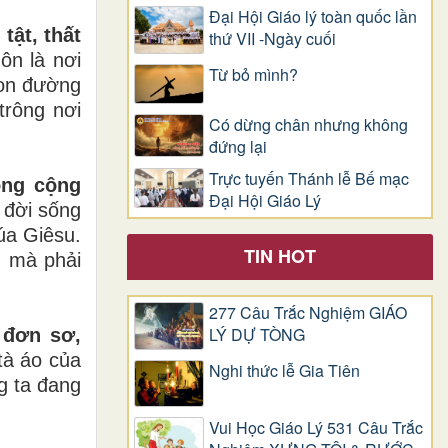
Đại Hội Giáo lý toàn quốc lần
tật, thất
thứ VII -Ngày cuối
ôn là nơi
Từ bỏ mình?
con đường
trông nơi
Có dừng chân nhưng không
đứng lại
Trực tuyến Thánh lễ Bế mạc
ong cộng
Đại Hội Giáo Lý
 đời sống
úa Giêsu.
TIN HOT
, mà phải
277 Câu Trắc Nghiệm GIÁO
LÝ DỰ TÒNG
 đơn sơ,
à áo của
Nghi thức lễ Gia Tiên
g ta đang
Vui Học Giáo Lý 531 Câu Trắc