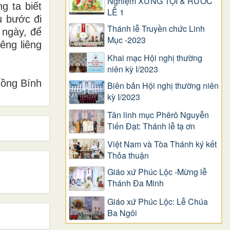
Nghiệm XƯNG TỘI & RƯỚC
g ta biết
LỄ 1
u bước đi
Thánh lễ Truyền chức Linh
 ngày, để
Mục -2023
êng liêng
Khai mạc Hội nghị thường
niên kỳ I/2023
ồng Bính
Biên bản Hội nghị thường niên
kỳ I/2023
Tân linh mục Phêrô Nguyễn
Tiến Đạt: Thánh lễ tạ ơn
Việt Nam và Tòa Thánh ký kết
Thỏa thuận
Giáo xứ Phúc Lộc -Mừng lễ
Thánh Đa Minh
Giáo xứ Phúc Lộc: Lễ Chúa
Ba Ngôi