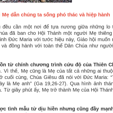
 Mẹ dẫn chúng ta sống phó thác và hiệp hành
ữu đều cần một nơi để tựa nương giữa những lo 
húa đã ban cho Hội Thánh một người Mẹ thiêng 
vinh Đức Maria với tước hiệu này, Giáo hội muốn
g và đồng hành với toàn thể Dân Chúa như ngườ
ồn từ chính chương trình cứu độ của Thiên C
 Vì thế, Mẹ cũng là Mẹ của tất cả những ai thu
 thở cuối cùng, Chúa Giêsu đã nói với Đức Maria: 
Này là Mẹ anh” (Ga 19,26-27). Qua hình ảnh thá
a. Từ giây phút ấy, Mẹ trở thành Mẹ của Hội Thán
ược tình mẫu tử dịu hiền nhưng cũng đầy mạn