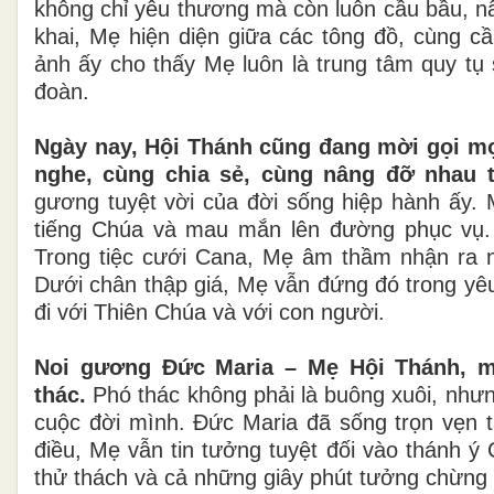
không chỉ yêu thương mà còn luôn cầu bầu, n
khai, Mẹ hiện diện giữa các tông đồ, cùng 
ảnh ấy cho thấy Mẹ luôn là trung tâm quy tụ 
đoàn.
Ngày nay, Hội Thánh cũng đang mời gọi mọi
nghe, cùng chia sẻ, cùng nâng đỡ nhau t
gương tuyệt vời của đời sống hiệp hành ấy. 
tiếng Chúa và mau mắn lên đường phục vụ. S
Trong tiệc cưới Cana, Mẹ âm thầm nhận ra n
Dưới chân thập giá, Mẹ vẫn đứng đó trong yêu
đi với Thiên Chúa và với con người.
Noi gương Đức Maria – Mẹ Hội Thánh, m
thác.
Phó thác không phải là buông xuôi, nhưn
cuộc đời mình. Đức Maria đã sống trọn vẹn tâ
điều, Mẹ vẫn tin tưởng tuyệt đối vào thánh ý
thử thách và cả những giây phút tưởng chừng 