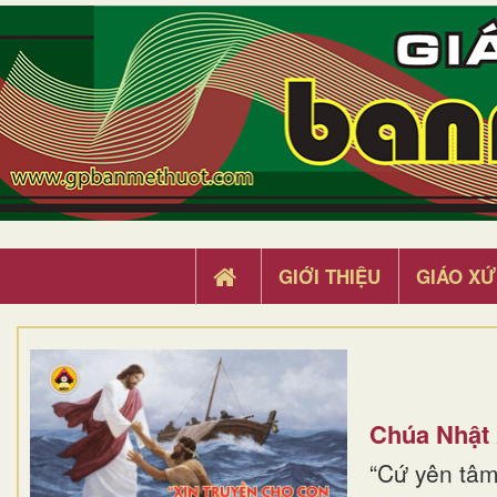
GIỚI THIỆU
GIÁO XỨ
Chúa Nhật
“Cứ yên tâm