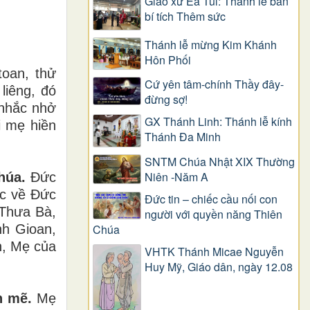
Giáo xứ Ea Tul: Thánh lễ ban
bí tích Thêm sức
Thánh lễ mừng Kim Khánh
Hôn Phối
toan, thử
Cứ yên tâm-chính Thầy đây-
liêng, đó
đừng sợ!
 nhắc nhở
GX Thánh Linh: Thánh lễ kính
i mẹ hiền
Thánh Đa Minh
SNTM Chúa Nhật XIX Thường
Niên -Năm A
húa.
Đức
ộc về Đức
Đức tin – chiếc cầu nối con
“Thưa Bà,
người với quyền năng Thiên
Chúa
nh Gioan,
h, Mẹ của
VHTK Thánh Micae Nguyễn
Huy Mỹ, Giáo dân, ngày 12.08
h mẽ.
Mẹ