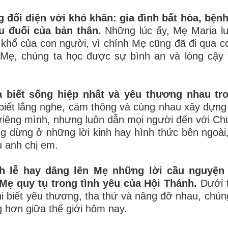
 đối diện với khó khăn: gia đình bất hòa, bệnh 
u đuối của bản thân.
Những lúc ấy, Mẹ Maria lu
 khổ của con người, vì chính Mẹ cũng đã đi qua 
 Mẹ, chúng ta học được sự bình an và lòng cậy 
 biết sống hiệp nhất và yêu thương nhau tr
biết lắng nghe, cảm thông và cùng nhau xây dựng
o riêng mình, nhưng luôn dẫn mọi người đến với Ch
g dừng ở những lời kinh hay hình thức bên ngoài
ụ anh chị em.
nh lễ hay dâng lên Mẹ những lời cầu nguyện
Mẹ quy tụ trong tình yêu của Hội Thánh.
Dưới t
i biết yêu thương, tha thứ và nâng đỡ nhau, chún
 hơn giữa thế giới hôm nay.