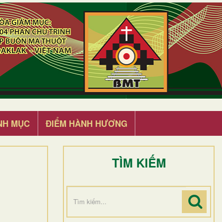
NH MỤC
ĐIỂM HÀNH HƯƠNG
TÌM KIẾM