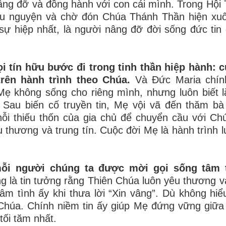
âng đỡ và đồng hành với con cái mình. Trong Hội
cầu nguyện và chờ đón Chúa Thánh Thần hiện xu
sự hiệp nhất, là người nâng đỡ đời sống đức tin
 tín hữu bước đi trong tinh thần hiệp hành: 
rên hành trình theo Chúa.
Và Đức Maria chín
Mẹ không sống cho riêng mình, nhưng luôn biết 
au biến cố truyền tin, Mẹ vội vã đến thăm bà 
ỗi thiếu thốn của gia chủ để chuyển cầu với Ch
 thương và trung tín. Cuộc đời Mẹ là hành trình 
ỗi người chúng ta được mời gọi sống tâm 
g là tin tưởng rằng Thiên Chúa luôn yêu thương v
m tình ấy khi thưa lời “Xin vâng”. Dù không hiể
 Chúa. Chính niềm tin ấy giúp Mẹ đứng vững giữa
tối tăm nhất.