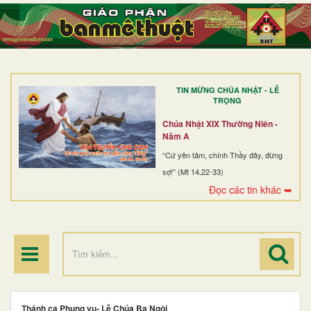
TRANG NHẤT
GIỚI THIỆU
GIÁO XỨ
TIN MỪNG CHÚA NHẬT - LỄ
DÒNG TU
TRỌNG
BAN MỤC VỤ
Chúa Nhật XIX Thường Niên -
Năm A
ĐOÀN THỂ CG
“Cứ yên tâm, chính Thầy đây, đừng
sợ!” (Mt 14,22-33)
LINH MỤC
Đọc các tin khác ➥
ĐIỂM HÀNH HƯƠNG
Thánh ca Phụng vụ- Lễ Chúa Ba Ngôi