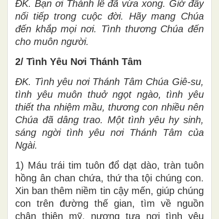
ĐK.
Bạn ơi Thánh lễ đã vừa xong. Giờ đây
nối tiếp trong cuộc đời. Hãy mang Chúa
đến khắp mọi nơi. Tình thương Chúa đến
cho muôn người.
2/ Tình Yêu Nơi Thánh Tâm
ĐK.
Tình yêu nơi Thánh Tâm Chúa Giê-su,
tình yêu muôn thuở ngọt ngào, tình yêu
thiết tha nhiệm mầu, thương con nhiều nên
Chúa đã dâng trao. Một tình yêu hy sinh,
sáng ngời tình yêu nơi Thánh Tâm của
Ngài.
1) Máu trái tim tuôn đổ dạt dào, tràn tuôn
hồng ân chan chứa, thứ tha tội chúng con.
Xin ban thêm niềm tin cậy mến, giúp chúng
con trên đường thế gian, tìm về nguồn
chân thiện mỹ, nương tựa nơi tình yêu