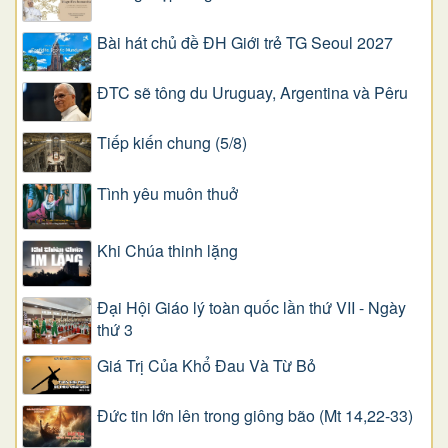
Bài hát chủ đề ĐH Giới trẻ TG Seoul 2027
ĐTC sẽ tông du Uruguay, Argentina và Pêru
Tiếp kiến chung (5/8)
Tình yêu muôn thuở
Khi Chúa thinh lặng
Đại Hội Giáo lý toàn quốc lần thứ VII - Ngày
thứ 3
Giá Trị Của Khổ Ðau Và Từ Bỏ
Đức tin lớn lên trong giông bão (Mt 14,22-33)