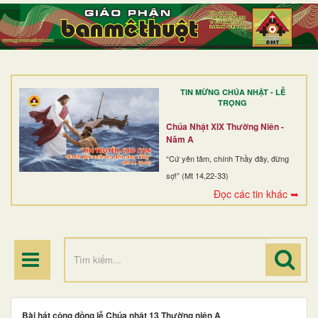
TRANG NHẤT
GIỚI THIỆU
GIÁO XỨ
TIN MỪNG CHÚA NHẬT - LỄ
DÒNG TU
TRỌNG
BAN MỤC VỤ
Chúa Nhật XIX Thường Niên -
Năm A
ĐOÀN THỂ CG
“Cứ yên tâm, chính Thầy đây, đừng
sợ!” (Mt 14,22-33)
LINH MỤC
Đọc các tin khác ➥
ĐIỂM HÀNH HƯƠNG
Bài hát cộng đồng lễ Chúa nhật 13 Thường niên A