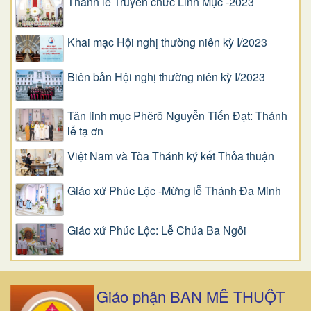
Thánh lễ Truyền chức Linh Mục -2023
Khai mạc Hội nghị thường niên kỳ I/2023
Biên bản Hội nghị thường niên kỳ I/2023
Tân linh mục Phêrô Nguyễn Tiến Đạt: Thánh
lễ tạ ơn
Việt Nam và Tòa Thánh ký kết Thỏa thuận
Giáo xứ Phúc Lộc -Mừng lễ Thánh Đa Minh
Giáo xứ Phúc Lộc: Lễ Chúa Ba Ngôi
Giáo phận BAN MÊ THUỘT