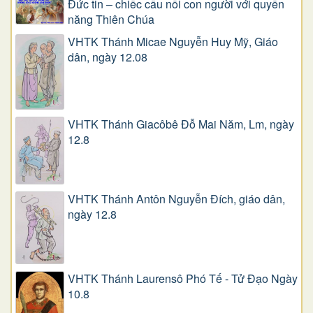
Đức tin – chiếc cầu nối con người với quyền
năng Thiên Chúa
VHTK Thánh Micae Nguyễn Huy Mỹ, Giáo
dân, ngày 12.08
VHTK Thánh Giacôbê Ðỗ Mai Năm, Lm, ngày
12.8
VHTK Thánh Antôn Nguyễn Ðích, giáo dân,
ngày 12.8
VHTK Thánh Laurensô Phó Tế - Tử Đạo Ngày
10.8