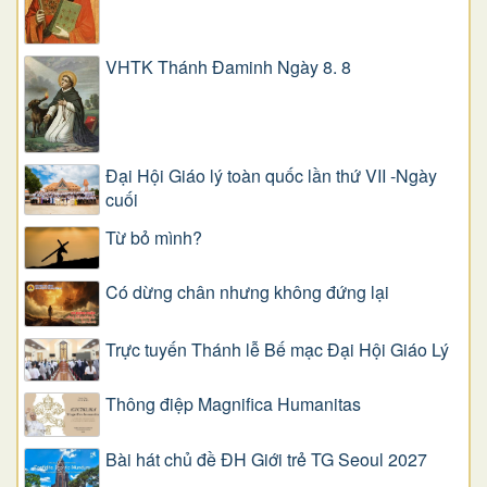
VHTK Thánh Đaminh Ngày 8. 8
Đại Hội Giáo lý toàn quốc lần thứ VII -Ngày
cuối
Từ bỏ mình?
Có dừng chân nhưng không đứng lại
Trực tuyến Thánh lễ Bế mạc Đại Hội Giáo Lý
Thông điệp Magnifica Humanitas
Bài hát chủ đề ĐH Giới trẻ TG Seoul 2027