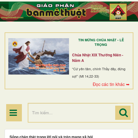
TRANG NHẤT
GIỚI THIỆU
GIÁO XỨ
TIN MỪNG CHÚA NHẬT - LỄ
DÒNG TU
TRỌNG
BAN MỤC VỤ
Chúa Nhật XIX Thường Niên -
Năm A
ĐOÀN THỂ CG
“Cứ yên tâm, chính Thầy đây, đừng
sợ!” (Mt 14,22-33)
LINH MỤC
Đọc các tin khác ➥
ĐIỂM HÀNH HƯƠNG
Sống chân thật trong lời nói và trên mạng xã hội