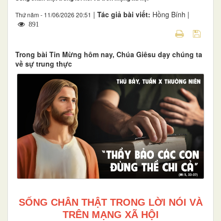
|
Tác giả bài viết:
Hồng Bính |
Thứ năm - 11/06/2026 20:51
891
Trong bài Tin Mừng hôm nay, Chúa Giêsu dạy chúng ta
về sự trung thực
SỐNG CHÂN THẬT TRONG LỜI NÓI VÀ
TRÊN MẠNG XÃ HỘI