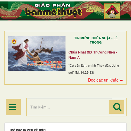
TRANG NHẤT
GIỚI THIỆU
GIÁO XỨ
TIN MỪNG CHÚA NHẬT - LỄ
DÒNG TU
TRỌNG
BAN MỤC VỤ
Chúa Nhật XIX Thường Niên -
Năm A
ĐOÀN THỂ CG
“Cứ yên tâm, chính Thầy đây, đừng
sợ!” (Mt 14,22-33)
LINH MỤC
Đọc các tin khác ➥
ĐIỂM HÀNH HƯƠNG
Thế nào là yêu kẻ thù?