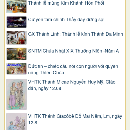
Thánh lễ mừng Kim Khánh Hôn Phối
Cứ yên tâm-chính Thầy đây-đừng sợ!
GX Thánh Linh: Thánh lễ kính Thánh Đa Minh
SNTM Chúa Nhật XIX Thường Niên -Năm A
Đức tin – chiếc cầu nối con người với quyền
năng Thiên Chúa
VHTK Thánh Micae Nguyễn Huy Mỹ, Giáo
dân, ngày 12.08
VHTK Thánh Giacôbê Ðỗ Mai Năm, Lm, ngày
12.8