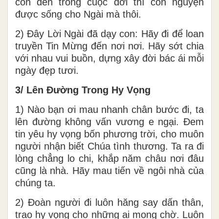
con đến trong cuộc đời thì con nguyện
được sống cho Ngài mà thôi.
2) Đây Lời Ngài đã dạy con: Hãy đi để loan
truyền Tin Mừng đến nơi nơi. Hãy sớt chia
với nhau vui buồn, dựng xây đời bác ái mỗi
ngày đẹp tươi.
3/ Lên Đường Trong Hy Vọng
1) Nào bạn ơi mau nhanh chân bước đi, ta
lên đường không vấn vương e ngại. Đem
tin yêu hy vọng bốn phương trời, cho muôn
người nhận biết Chúa tình thương. Ta ra đi
lòng chẳng lo chi, khắp năm châu nơi đâu
cũng là nhà. Hãy mau tiến về ngôi nhà của
chúng ta.
2) Đoàn người đi luôn hăng say dấn thân,
trao hy vọng cho những ai mong chờ. Luôn