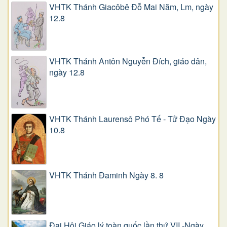
VHTK Thánh Giacôbê Ðỗ Mai Năm, Lm, ngày
12.8
VHTK Thánh Antôn Nguyễn Ðích, giáo dân,
ngày 12.8
VHTK Thánh Laurensô Phó Tế - Tử Đạo Ngày
10.8
VHTK Thánh Đaminh Ngày 8. 8
Đại Hội Giáo lý toàn quốc lần thứ VII -Ngày