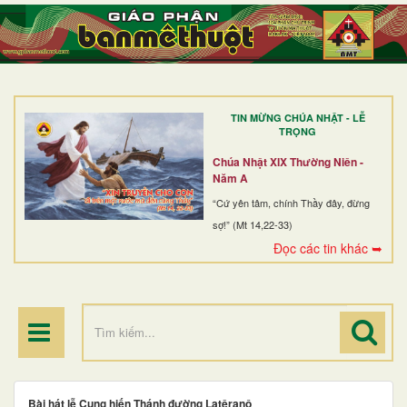
TRANG NHẤT
GIỚI THIỆU
GIÁO XỨ
TIN MỪNG CHÚA NHẬT - LỄ
DÒNG TU
TRỌNG
BAN MỤC VỤ
Chúa Nhật XIX Thường Niên -
Năm A
ĐOÀN THỂ CG
“Cứ yên tâm, chính Thầy đây, đừng
sợ!” (Mt 14,22-33)
LINH MỤC
Đọc các tin khác ➥
ĐIỂM HÀNH HƯƠNG
Bài hát lễ Cung hiến Thánh đường Latêranô