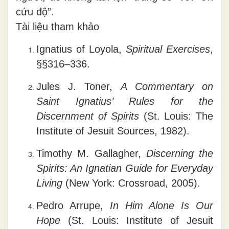
cứu độ”.
Tài liệu tham khảo
Ignatius of Loyola,
Spiritual Exercises
,
§§316–336.
Jules J. Toner,
A Commentary on
Saint Ignatius’ Rules for the
Discernment of Spirits
(St. Louis: The
Institute of Jesuit Sources, 1982).
Timothy M. Gallagher,
Discerning the
Spirits: An Ignatian Guide for Everyday
Living
(New York: Crossroad, 2005).
Pedro Arrupe,
In Him Alone Is Our
Hope
(St. Louis: Institute of Jesuit