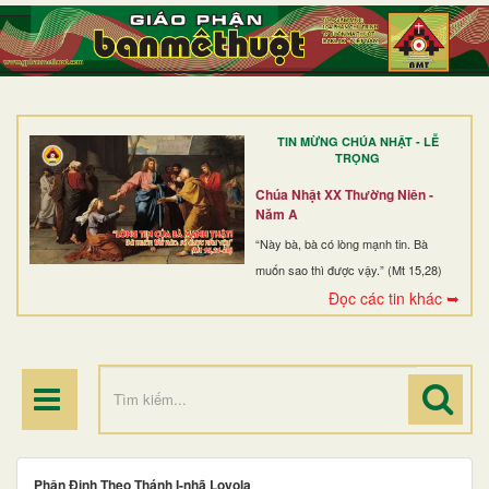
TRANG NHẤT
GIỚI THIỆU
GIÁO XỨ
TIN MỪNG CHÚA NHẬT - LỄ
DÒNG TU
TRỌNG
BAN MỤC VỤ
Chúa Nhật XX Thường Niên -
Năm A
ĐOÀN THỂ CG
“Này bà, bà có lòng mạnh tin. Bà
muốn sao thì được vậy.” (Mt 15,28)
LINH MỤC
Đọc các tin khác ➥
ĐIỂM HÀNH HƯƠNG
Phân Định Theo Thánh I-nhã Loyola