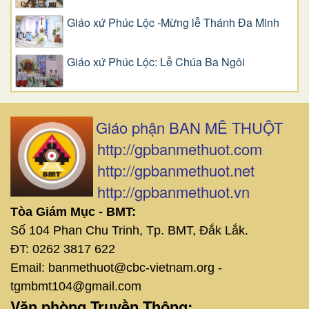
Giáo xứ Phúc Lộc -Mừng lễ Thánh Đa Minh
Giáo xứ Phúc Lộc: Lễ Chúa Ba Ngôi
Giáo phận BAN MÊ THUỘT
http://gpbanmethuot.com
http://gpbanmethuot.net
http://gpbanmethuot.vn
Tòa Giám Mục - BMT:
Số 104 Phan Chu Trinh, Tp. BMT, Đắk Lắk.
ĐT: 0262 3817 622
Email: banmethuot@cbc-vietnam.org -
tgmbmt104@gmail.com
Văn phòng Truyền Thông: