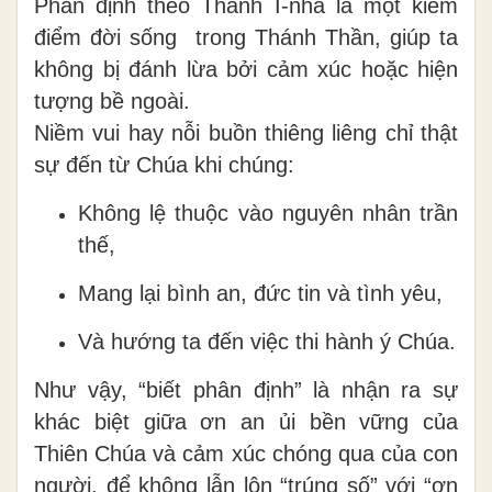
Phân định theo Thánh I-nhã là một kiếm
điểm đời sống trong Thánh Thần, giúp ta
không bị đánh lừa bởi cảm xúc hoặc hiện
tượng bề ngoài.
Niềm vui hay nỗi buồn thiêng liêng chỉ thật
sự đến từ Chúa khi chúng:
Không lệ thuộc vào nguyên nhân trần
thế,
Mang lại bình an, đức tin và tình yêu,
Và hướng ta đến việc thi hành ý Chúa.
Như vậy, “biết phân định” là nhận ra sự
khác biệt giữa ơn an ủi bền vững của
Thiên Chúa và cảm xúc chóng qua của con
người, để không lẫn lộn “trúng số” với “ơn