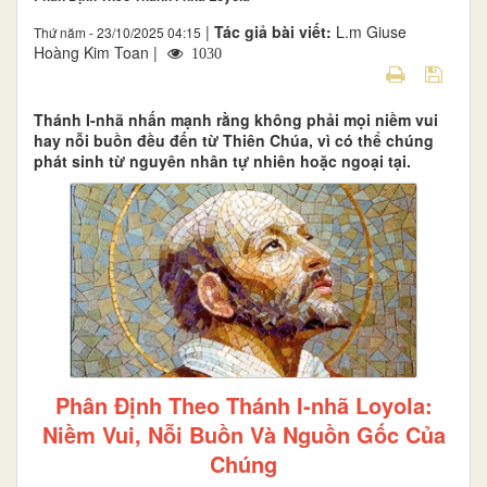
|
Tác giả bài viết:
L.m Giuse
Thứ năm - 23/10/2025 04:15
Hoàng Kim Toan |
1030
Thánh I-nhã nhấn mạnh rằng không phải mọi niềm vui
hay nỗi buồn đều đến từ Thiên Chúa, vì có thể chúng
phát sinh từ nguyên nhân tự nhiên hoặc ngoại tại.
Phân Định Theo Thánh I-nhã Loyola:
Niềm Vui, Nỗi Buồn Và Nguồn Gốc Của
Chúng