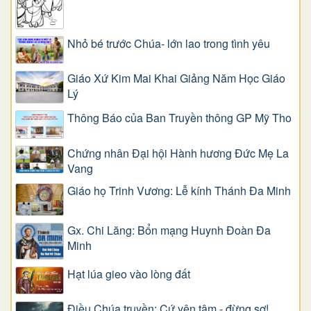
Nhỏ bé trước Chúa- lớn lao trong tình yêu
Giáo Xứ Kim Mai Khai Giảng Năm Học Giáo
Lý
Thông Báo của Ban Truyền thông GP Mỹ Tho
Chứng nhân Đại hội Hành hương Đức Mẹ La
Vang
Giáo họ Trinh Vương: Lễ kính Thánh Đa Minh
Gx. Chi Lăng: Bổn mạng Huynh Đoàn Đa
Minh
Hạt lúa gieo vào lòng đất
Điều Chúa truyền: Cứ yên tâm - đừng sợ!