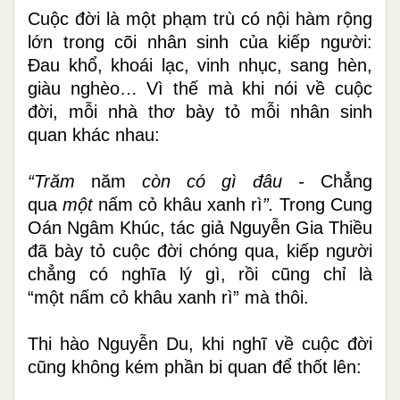
Cuộc đời là một phạm trù có nội hàm rộng
lớn trong cõi nhân sinh của kiếp người:
Đau khổ, khoái lạc, vinh nhục, sang hèn,
giàu nghèo… Vì thế mà khi nói về cuộc
đời, mỗi nhà thơ bày tỏ mỗi nhân sinh
quan khác nhau:
“Trăm
năm
còn có gì đâu -
Chẳng
qua
một
nấm cỏ khâu xanh rì
”.
Trong Cung
Oán Ngâm Khúc, tác giả Nguyễn Gia Thiều
đã bày tỏ cuộc đời chóng qua, kiếp người
chẳng có nghĩa lý gì, rồi cũng chỉ là
“một
nấm cỏ khâu xanh rì” mà thôi.
Thi hào Nguyễn Du, khi nghĩ về cuộc đời
cũng không kém phần bi quan để thốt lên: