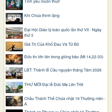
Tình yêu muôn thuở
Khi Chúa thinh lặng
Đại Hội Giáo lý toàn quốc lần thứ VII - Ngày
thứ 3
Giá Trị Của Khổ Ðau Và Từ Bỏ
Đức tin lớn lên trong giông bão (Mt 14,22-33)
LBT: Thánh lễ Cầu nguyện tháng Tám 2026
THƯ MỜI Đại lễ Đức Mẹ Lên Trời
Chầu Thánh Thể Chúa nhật 19 Thường niên -
A
Thánh ca Phụng vụ Chúa nhật 19 Thường