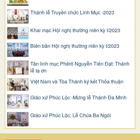
Thánh lễ Truyền chức Linh Mục -2023
Khai mạc Hội nghị thường niên kỳ I/2023
Biên bản Hội nghị thường niên kỳ I/2023
Tân linh mục Phêrô Nguyễn Tiến Đạt: Thánh
lễ tạ ơn
Việt Nam và Tòa Thánh ký kết Thỏa thuận
Giáo xứ Phúc Lộc -Mừng lễ Thánh Đa Minh
Giáo xứ Phúc Lộc: Lễ Chúa Ba Ngôi