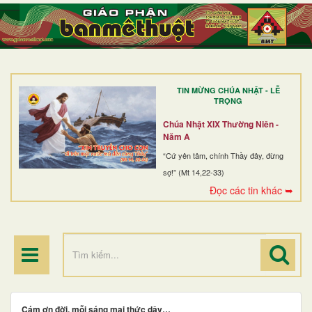
TRANG NHẤT
GIỚI THIỆU
GIÁO XỨ
TIN MỪNG CHÚA NHẬT - LỄ
DÒNG TU
TRỌNG
BAN MỤC VỤ
Chúa Nhật XIX Thường Niên -
Năm A
ĐOÀN THỂ CG
“Cứ yên tâm, chính Thầy đây, đừng
sợ!” (Mt 14,22-33)
LINH MỤC
Đọc các tin khác ➥
ĐIỂM HÀNH HƯƠNG
Cám ơn đời, mỗi sáng mai thức dậy…