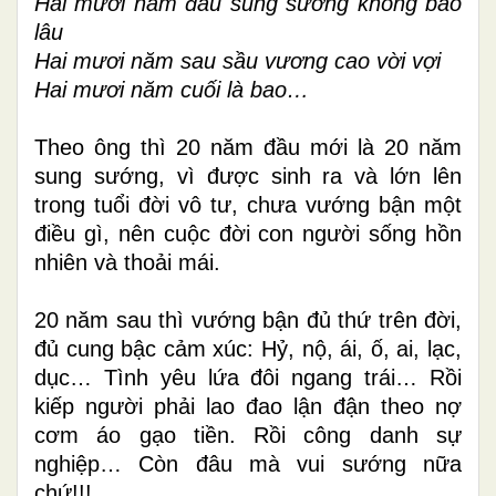
Hai mươi năm đầu sung sướng không bao
lâu
Hai mươi năm sau sầu vương cao vời vợi
Hai mươi năm cuối là bao
…
Theo ông thì 20 năm đầu mới là 20 năm
sung sướng, vì được sinh ra và lớn lên
trong tuổi đời vô tư, chưa vướng bận một
điều gì, nên cuộc đời con người sống hồn
nhiên và thoải mái.
20 năm sau thì vướng bận đủ thứ trên đời,
đủ cung bậc cảm xúc: Hỷ, nộ, ái, ố, ai, lạc,
dục… Tình yêu lứa đôi ngang trái… Rồi
kiếp người phải lao đao lận đận theo nợ
cơm áo gạo tiền. Rồi công danh sự
nghiệp… Còn đâu mà vui sướng nữa
chứ!!!