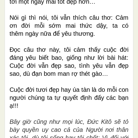
tới một ngày mai tốt đẹp hơn…
Nói gì thì nói, tôi vẫn thích câu thơ: Cảm
ơn đời mỗi sớm mai thức dậy, ta có
thêm ngày nữa để yêu thương.
Đọc câu thơ này, tôi cảm thấy cuộc đời
đáng yêu biết bao, giống như lời bài hát:
Cuộc đời vẫn đẹp sao, tình yêu vẫn đẹp
sao, dù đạn bom man rợ thét gào…
Cuộc đời tươi đẹp hay úa tàn là do mỗi con
người chúng ta tự quyết định đấy các bạn
ạ!!!
Bây giờ cũng như mọi lúc, Đức Kitô sẽ tỏ
bày quyền uy cao cả của Người nơi thân
xác tôi, dù tôi sống hay tôi chết: Vì đối với