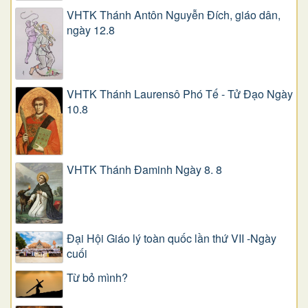
VHTK Thánh Antôn Nguyễn Ðích, giáo dân,
ngày 12.8
VHTK Thánh Laurensô Phó Tế - Tử Đạo Ngày
10.8
VHTK Thánh Đaminh Ngày 8. 8
Đại Hội Giáo lý toàn quốc lần thứ VII -Ngày
cuối
Từ bỏ mình?