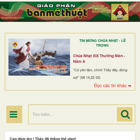
TRANG NHẤT
GIỚI THIỆU
GIÁO XỨ
TIN MỪNG CHÚA NHẬT - LỄ
DÒNG TU
TRỌNG
BAN MỤC VỤ
Chúa Nhật XIX Thường Niên -
Năm A
ĐOÀN THỂ CG
“Cứ yên tâm, chính Thầy đây, đừng
sợ!” (Mt 14,22-33)
LINH MỤC
Đọc các tin khác ➥
ĐIỂM HÀNH HƯƠNG
Can đảm lên ! Thầy đã thắng thế gian!