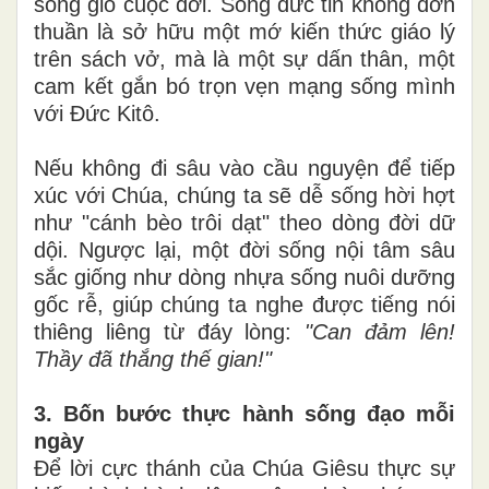
sóng gió cuộc đời. Sống đức tin không đơn
thuần là sở hữu một mớ kiến thức giáo lý
trên sách vở, mà là một sự dấn thân, một
cam kết gắn bó trọn vẹn mạng sống mình
với Đức Kitô.
Nếu không đi sâu vào cầu nguyện để tiếp
xúc với Chúa, chúng ta sẽ dễ sống hời hợt
như "cánh bèo trôi dạt" theo dòng đời dữ
dội. Ngược lại, một đời sống nội tâm sâu
sắc giống như dòng nhựa sống nuôi dưỡng
gốc rễ, giúp chúng ta nghe được tiếng nói
thiêng liêng từ đáy lòng:
"Can đảm lên!
Thầy đã thắng thế gian!"
3. Bốn bước thực hành sống đạo mỗi
ngày
Để lời cực thánh của Chúa Giêsu thực sự