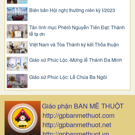
Biên bản Hội nghị thường niên kỳ I/2023
Tân linh mục Phêrô Nguyễn Tiến Đạt: Thánh
lễ tạ ơn
Việt Nam và Tòa Thánh ký kết Thỏa thuận
Giáo xứ Phúc Lộc -Mừng lễ Thánh Đa Minh
Giáo xứ Phúc Lộc: Lễ Chúa Ba Ngôi
Giáo phận BAN MÊ THUỘT
http://gpbanmethuot.com
http://gpbanmethuot.net
http://gpbanmethuot.vn