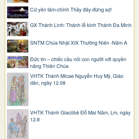
Cứ yên tâm-chính Thầy đây-đừng sợ!
GX Thánh Linh: Thánh lễ kính Thánh Đa Minh
SNTM Chúa Nhật XIX Thường Niên -Năm A
Đức tin – chiếc cầu nối con người với quyền
năng Thiên Chúa
VHTK Thánh Micae Nguyễn Huy Mỹ, Giáo
dân, ngày 12.08
VHTK Thánh Giacôbê Ðỗ Mai Năm, Lm, ngày
12.8