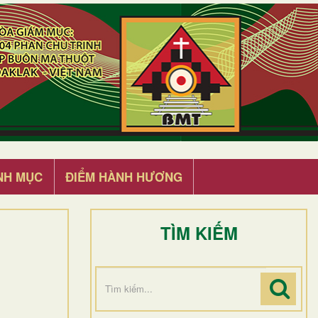
NH MỤC
ĐIỂM HÀNH HƯƠNG
TÌM KIẾM