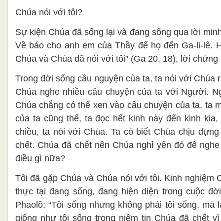
Chúa nói với tôi?
Sự kiện Chúa đã sống lại và đang sống qua lời mi
Về báo cho anh em của Thầy để họ đến Ga-li-lê. H
Chúa và Chúa đã nói với tôi” (Ga 20, 18), lời chứng
Trong đời sống cầu nguyện của ta, ta nói với Chúa 
Chúa nghe nhiều câu chuyện của ta với Người. Ng
Chúa chẳng có thể xen vào câu chuyện của ta, ta 
của ta cũng thế, ta đọc hết kinh này đến kinh ki
chiều, ta nói với Chúa. Ta có biết Chúa chịu đựn
chết. Chúa đã chết nên Chúa nghỉ yên đó để nghe 
điều gì nữa?
Tôi đã gặp Chúa và Chúa nói với tôi. Kinh nghiệm C
thực tại đang sống, đang hiện diện trong cuộc đờ
Phaolô: “Tôi sống nhưng không phải tôi sống, mà l
giống như tôi sống trong niềm tin Chúa đã chết vì