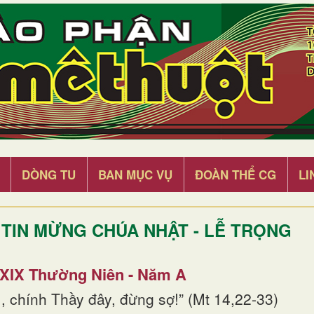
DÒNG TU
BAN MỤC VỤ
ĐOÀN THỂ CG
LI
TIN MỪNG CHÚA NHẬT - LỄ TRỌNG
 XIX Thường Niên - Năm A
, chính Thầy đây, đừng sợ!” (Mt 14,22-33)