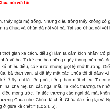
Chúa nói với tôi
 thấy ngôi mộ trống. Những điều trông thấy không có g
ận ra Chúa và Chúa đã nói với bà. Tại sao Chúa nói với 
 thời gian xa cách, điều gì làm ta cảm kích nhất? Có p
 nhớ về họ. Ta kể cho họ những ngày tháng mòn mỏi đợi
 kể nhiều điều, có khi rơi những giọt lệ nhớ thương. Gi
, bà than van, ai đã lấy mất xác Chúa tôi đi đâu? Ai 
ể lể ấy, chỉ là tiếng nói, tiếng than một chiều. Ta có
i hài cha mẹ, khi các ngài mất. Ta khóc thương, ta nhớ
g điều mong ước. Ta tiếc thương các ngài đã mất khô
thương Chúa như Chúa đã chết. Chúa đã sống lại và 
g ở giữa kẻ chết?
” (Lc 24, 5).