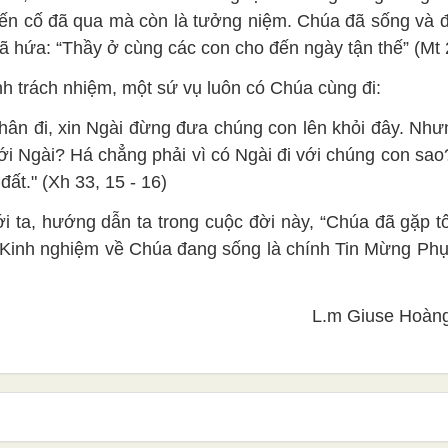
iến cố đã qua mà còn là tưởng niệm. Chúa đã sống và 
ã hứa: “Thầy ở cùng các con cho đến ngày tận thế” (Mt 
h trách nhiệm, một sứ vụ luôn có Chúa cùng đi:
hân đi, xin Ngài đừng đưa chúng con lên khỏi đây. Như
ới Ngài? Há chẳng phải vì có Ngài đi với chúng con sao
ất." (Xh 33, 15 - 16)
i ta, hướng dẫn ta trong cuộc đời này, “Chúa đã gặp t
a. Kinh nghiệm về Chúa đang sống là chính Tin Mừng Ph
L.m Giuse Hoàng