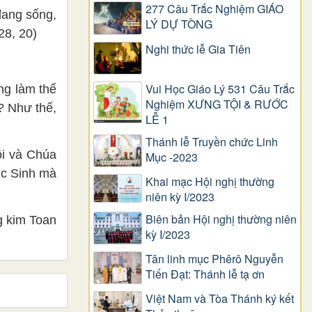
277 Câu Trắc Nghiệm GIÁO
đang sống,
LÝ DỰ TÒNG
28, 20)
Nghi thức lễ Gia Tiên
Vui Học Giáo Lý 531 Câu Trắc
ng làm thế
Nghiệm XƯNG TỘI & RƯỚC
? Như thế,
LỄ 1
Thánh lễ Truyền chức Linh
ôi và Chúa
Mục -2023
ục Sinh mà
Khai mạc Hội nghị thường
niên kỳ I/2023
Biên bản Hội nghị thường niên
 kim Toan
kỳ I/2023
Tân linh mục Phêrô Nguyễn
Tiến Đạt: Thánh lễ tạ ơn
Việt Nam và Tòa Thánh ký kết