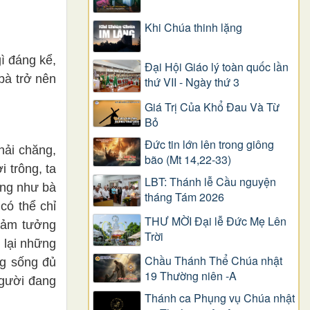
Khi Chúa thinh lặng
ì đáng kể,
Đại Hội Giáo lý toàn quốc lần
bà trở nên
thứ VII - Ngày thứ 3
Giá Trị Của Khổ Ðau Và Từ
Bỏ
Đức tin lớn lên trong giông
hải chăng,
bão (Mt 14,22-33)
 trông, ta
LBT: Thánh lễ Cầu nguyện
ống như bà
tháng Tám 2026
có thể chỉ
THƯ MỜI Đại lễ Đức Mẹ Lên
 cảm tưởng
Trời
 lại những
Chầu Thánh Thể Chúa nhật
ng sống đủ
19 Thường niên -A
Người đang
Thánh ca Phụng vụ Chúa nhật