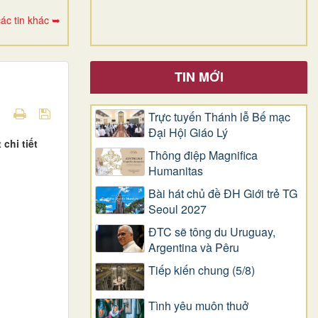
ác tin khác ➥
TIN MỚI
Trực tuyến Thánh lễ Bế mạc
Đại Hội Giáo Lý
chi tiết
Thông điệp Magnifica
Humanitas
Bài hát chủ đề ĐH Giới trẻ TG
Seoul 2027
ĐTC sẽ tông du Uruguay,
Argentina và Pêru
Tiếp kiến chung (5/8)
Tình yêu muôn thuở