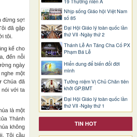
19 Thường niên A
Nhịp sống Giáo hội Việt Nam
số 85
m đừng sợ!
Đại Hội Giáo lý toàn quốc lần
Tôi đã gặp
thứ VII -Ngày thứ 2
i tôi.
Thánh Lễ An Táng Cha Cố PX
ũng kể cho
Phạm Bá Lễ
a, đến nỗi
Hiển dung để biến đổi đời
hường ngày
mình
g nghe một
Tưởng niệm Vị Chủ Chăn tiên
hư Chúa đã
khởi GP.BMT
nói với ta
Đại Hội Giáo lý toàn quốc lần
thứ VII -Ngày thứ 1
húa là một
 của Thánh
TIN HOT
Chúa không
i. Tôi cầu