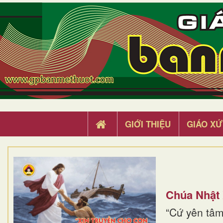
GIỚI THIỆU
GIÁO XỨ
Chúa Nhật
“Cứ yên tâm