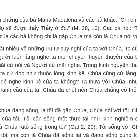
nh chứng của bà Maria Madalena và các bà khác: "Chị e
ọ sẽ được thấy Thầy ở đó." (Mt 28, 10). Các bà nói: “
 của các bà không chỉ là gặp Chúa mà còn là Chúa nói vớ
rất nhiều về những ưu tư suy nghĩ của ta với Chúa. Ta c
ười luôn lắng nghe ta mọi chuyện huyên thuyên của t
mãi cứ nói và Người cứ mãi nghe. Trong kinh nguyện t
a, ta cứ đọc như thuộc lòng kinh kệ. Chúa cũng cứ lắn
g để nghe kinh kệ của ta không? Ta thưa với Chúa, n
kinh cầu của ta. Chúa đã chết nên Chúa chẳng có thể 
húa đang sống, là tôi đã gặp Chúa, Chúa nói với tôi. C
i của tôi. Tôi cần sống một thực tại như kinh nghiệm
à Chúa Kitô sống trong tôi” (Gal 2, 20). Tôi sống với 
 tôi; mà còn là Chúa đã sống lại và đang sống cùng tô