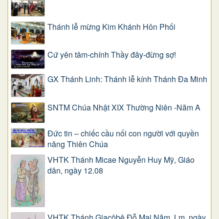
Thánh lễ mừng Kim Khánh Hôn Phối
Cứ yên tâm-chính Thầy đây-đừng sợ!
GX Thánh Linh: Thánh lễ kính Thánh Đa Minh
SNTM Chúa Nhật XIX Thường Niên -Năm A
Đức tin – chiếc cầu nối con người với quyền
năng Thiên Chúa
VHTK Thánh Micae Nguyễn Huy Mỹ, Giáo
dân, ngày 12.08
VHTK Thánh Giacôbê Ðỗ Mai Năm, Lm, ngày