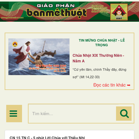
TRANG NHẤT
GIỚI THIỆU
GIÁO XỨ
TIN MỪNG CHÚA NHẬT - LỄ
DÒNG TU
TRỌNG
BAN MỤC VỤ
Chúa Nhật XIX Thường Niên -
Năm A
ĐOÀN THỂ CG
“Cứ yên tâm, chính Thầy đây, đừng
sợ!” (Mt 14,22-33)
LINH MỤC
Đọc các tin khác ➥
ĐIỂM HÀNH HƯƠNG
CN 15 TN C - 5 phút Lời Chúa với Thiếu Nhi