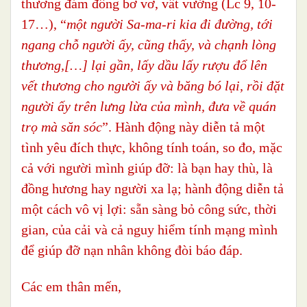
thương đám đông bơ vơ, vất vưởng (Lc 9, 10-
17…), “
một người Sa-ma-ri kia đi đường, tới
ngang chỗ người ấy, cũng thấy, và chạnh lòng
thương,[…] lại gần, lấy dầu lấy rượu đổ lên
vết thương cho người ấy và băng bó lại, rồi đặt
người ấy trên lưng lừa của mình, đưa về quán
trọ mà săn sóc
”. Hành động này diễn tả một
tình yêu đích thực, không tính toán, so đo, mặc
cả với người mình giúp đỡ: là bạn hay thù, là
đồng hương hay người xa lạ; hành động diễn tả
một cách vô vị lợi: sẵn sàng bỏ công sức, thời
gian, của cải và cả nguy hiểm tính mạng mình
để giúp đỡ nạn nhân không đòi báo đáp.
Các em thân mến,