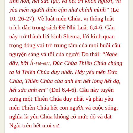
linh hồn, hết sức lực, và hết trí khôn ngươi, và
yêu mến người thân cận như chính mình”
(Lc
10, 26-27). Về luật mến Chúa, vị thông luật
trích dẫn trong sách Đệ Nhị Luật 6,4-6. Câu
này trở thành lời kinh Shema, lời kinh quan
trọng đóng vai trò trung tâm của mọi buổi cầu
nguyện sáng và tối của người Do thái: “
Nghe
Ít-ra-en
đây, hỡi
,
Đức Chúa Thiên Chúa chúng
ta là Thiên Chúa duy nhất. Hãy yêu mến Đức
Chúa, Thiên Chúa của anh em hết lòng hết dạ,
hết sức anh em
” (Đnl 6,4-6). Câu này tuyên
xưng một Thiên Chúa duy nhất và phải yêu
mến Thiên Chúa hết con người và cuộc sống,
nghĩa là yêu Chúa không có mức độ và đặt
Ngài trên hết mọi sự.