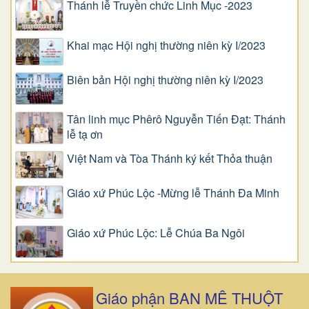
Thánh lễ Truyền chức Linh Mục -2023
Khai mạc Hội nghị thường niên kỳ I/2023
Biên bản Hội nghị thường niên kỳ I/2023
Tân linh mục Phêrô Nguyễn Tiến Đạt: Thánh
lễ tạ ơn
Việt Nam và Tòa Thánh ký kết Thỏa thuận
Giáo xứ Phúc Lộc -Mừng lễ Thánh Đa Minh
Giáo xứ Phúc Lộc: Lễ Chúa Ba Ngôi
Giáo phận BAN MÊ THUỘT