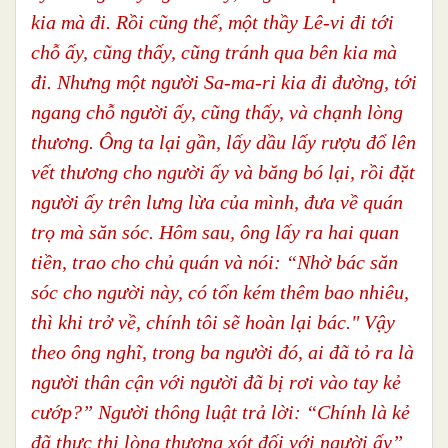
kia mà đi. Rồi cũng thế, một thầy Lê-vi đi tới
chỗ ấy, cũng thấy, cũng tránh qua bên kia mà
đi. Nhưng một người Sa-ma-ri kia đi đường, tới
ngang chỗ người ấy, cũng thấy, và chạnh lòng
thương. Ông ta lại gần, lấy dầu lấy rượu đổ lên
vết thương cho người ấy và băng bó lại, rồi đặt
người ấy trên lưng lừa của mình, đưa về quán
trọ mà săn sóc. Hôm sau, ông lấy ra hai quan
tiền, trao cho chủ quán và nói: “Nhờ bác săn
sóc cho người này, có tốn kém thêm bao nhiêu,
thì khi trở về, chính tôi sẽ hoàn lại bác." Vậy
theo ông nghĩ, trong ba người đó, ai đã tỏ ra là
người thân cận với người đã bị rơi vào tay kẻ
cướp?” Người thông luật trả lời: “Chính là kẻ
đã thực thi lòng thương xót đối với người ấy”