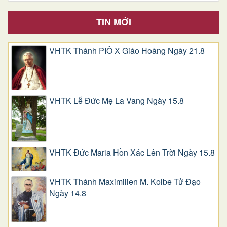
TIN MỚI
VHTK Thánh PIÔ X Giáo Hoàng Ngày 21.8
VHTK Lễ Đức Mẹ La Vang Ngày 15.8
VHTK Đức Maria Hồn Xác Lên Trời Ngày 15.8
VHTK Thánh Maximilien M. Kolbe Tử Đạo
Ngày 14.8