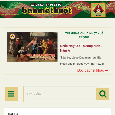
TRANG NHẤT
GIỚI THIỆU
GIÁO XỨ
TIN MỪNG CHÚA NHẬT - LỄ
DÒNG TU
TRỌNG
BAN MỤC VỤ
Chúa Nhật XX Thường Niên -
Năm A
ĐOÀN THỂ CG
“Này bà, bà có lòng mạnh tin. Bà
muốn sao thì được vậy.” (Mt 15,28)
LINH MỤC
Đọc các tin khác ➥
ĐIỂM HÀNH HƯƠNG
Hạt lúa