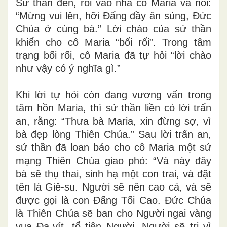
Sứ thần đến, rồi vào nhà cô Maria và nói:
“Mừng vui lên, hỡi Đấng đầy ân sủng, Đức
Chúa ở cùng bà.” Lời chào của sứ thần
khiến cho cô Maria “bối rối”. Trong tâm
trạng bối rối, cô Maria đã tự hỏi “lời chào
như vậy có ý nghĩa gì.”
Khi lời tự hỏi còn đang vương vấn trong
tâm hồn Maria, thì sứ thần liền có lời trấn
an, rằng: “Thưa bà Maria, xin đừng sợ, vì
bà đẹp lòng Thiên Chúa.” Sau lời trấn an,
sứ thần đã loan báo cho cô Maria một sứ
mạng Thiên Chúa giao phó: “Và này đây
bà sẽ thụ thai, sinh hạ một con trai, và đặt
tên là Giê-su. Người sẽ nên cao cả, và sẽ
được gọi là con Đấng Tối Cao. Đức Chúa
là Thiên Chúa sẽ ban cho Người ngai vàng
vua Đa-vít, tổ tiên Người. Người sẽ trị vì