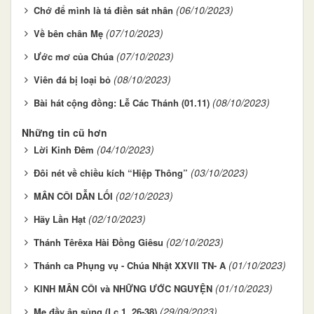
(06/10/2023)
Chớ để mình là tá điền sát nhân
(07/10/2023)
Về bên chân Mẹ
(07/10/2023)
Ước mơ của Chúa
(08/10/2023)
Viên đá bị loại bỏ
(08/10/2023)
Bài hát cộng đồng: Lễ Các Thánh (01.11)
Những tin cũ hơn
(04/10/2023)
Lời Kinh Đêm
(03/10/2023)
Đôi nét về chiều kích “Hiệp Thông”
(02/10/2023)
MÂN CÔI DẪN LỐI
(02/10/2023)
Hãy Lần Hạt
(02/10/2023)
Thánh Têrêxa Hài Đồng Giêsu
(01/10/2023)
Thánh ca Phụng vụ - Chúa Nhật XXVII TN- A
(01/10/2023)
KINH MÂN CÔI và NHỮNG ƯỚC NGUYỆN
(29/09/2023)
Mẹ đầy ân sủng (Lc 1, 26-38)