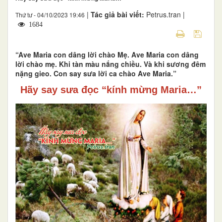
|
Tác giả bài viết:
Petrus.tran |
Thứ tư - 04/10/2023 19:46
1684
“Ave Maria con dâng lời chào Mẹ. Ave Maria con dâng
lời chào mẹ. Khi tàn màu nắng chiều. Và khi sương đêm
nặng gieo. Con say sưa lời ca chào Ave Maria.”
Hãy say sưa đọc “kính mừng Maria…”