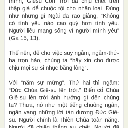
mình, Giêsu Con Trời đã chịu chết trên
thập giá để chuộc tội cho nhân loại. Đúng
như những gì Ngài đã rao giảng, “Không
có tình yêu nào cao quý hơn tình yêu.
Người liều mạng sống vì người mình yêu”
(Ga 15, 13)
.
Thế nên, để cho việc suy ngắm, ngắm-thứ-
ba trọn hảo, chúng ta “hãy xin cho được
chịu mọi sự sỉ nhục bằng lòng”.
Với “năm sự mừng”. Thứ hai thì ngắm:
“Đức Chúa Giê-su lên trời.” Biến cố Chúa
Giê-su lên trời ảnh hưởng gì đến chúng
ta? Thưa, nó như một tiếng chuông ngân,
ngân vang những lời tán dương Đức Giê-
su. Người chính là Thiên Chúa toàn năng.
Người đã chiến thắng sự chết. Người đã