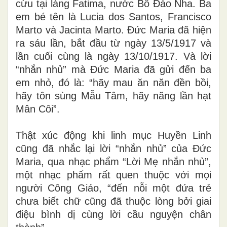
cừu tại làng Fatima, nước Bồ Đào Nha. Ba
em bé tên là L
u
cia dos Santos, Francisco
Marto và Jacinta Marto. Đức Maria đã hiện
ra sáu lần, bắt đầu từ ngày 13/5/1917 và
lần cuối cùng là ngày 13/10/1917. Và lời
“nhắn nhủ” mà Đức Maria đã gửi đến ba
em nhỏ, đó là: “hãy mau ăn năn đền bồi,
hãy tôn sùng Mẫu Tâm, hãy năng lần hạt
Mân Côi”.
Thật xúc động khi linh mục Huyền Linh
cũng đã nhắc lại lời “nhắn nhủ” của Đức
Maria, qua nhạc phẩm “Lời Mẹ nhắn nhủ”,
một nhạc phẩm rất quen thuộc với mọi
người Công Giáo, “đến nỗi một đứa trẻ
chưa biết chữ cũng đã thuộc lòng bởi giai
điệu bình dị cùng lời cầu nguyện chân