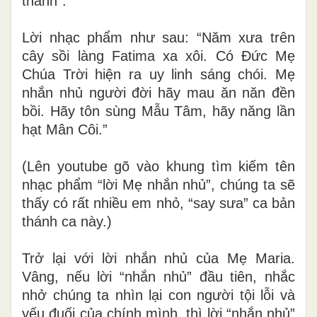
thành”.
Lời nhạc phẩm như sau: “Năm xưa trên
cây sồi làng Fatima xa xôi. Có Đức Mẹ
Chúa Trời hiện ra uy linh sáng chói. Mẹ
nhắn nhủ người đời hãy mau ăn năn đền
bồi. Hãy tôn sùng Mẫu Tâm, hãy năng lần
hạt Mân Côi.”
(Lên youtube gõ vào khung tìm kiếm tên
nhạc phẩm “lời Mẹ nhắn nhủ”, chúng ta sẽ
thấy có rất nhiều em nhỏ, “say sưa” ca bản
thánh ca này.)
Trở lại với lời nhắn nhủ của Mẹ Maria.
Vâng, nếu lời “nhắn nhủ” đầu tiên, nhắc
nhở chúng ta nhìn lại con người tội lỗi và
yếu đuối của chính mình, thì lời “nhắn nhủ”