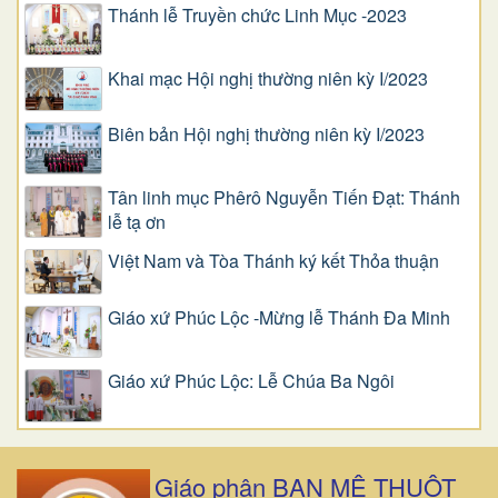
Thánh lễ Truyền chức Linh Mục -2023
Khai mạc Hội nghị thường niên kỳ I/2023
Biên bản Hội nghị thường niên kỳ I/2023
Tân linh mục Phêrô Nguyễn Tiến Đạt: Thánh
lễ tạ ơn
Việt Nam và Tòa Thánh ký kết Thỏa thuận
Giáo xứ Phúc Lộc -Mừng lễ Thánh Đa Minh
Giáo xứ Phúc Lộc: Lễ Chúa Ba Ngôi
Giáo phận BAN MÊ THUỘT