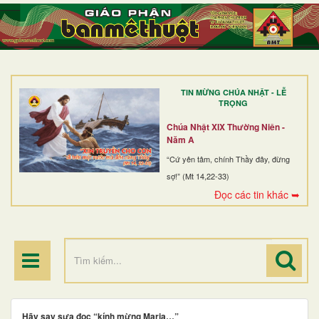
TRANG NHẤT
GIỚI THIỆU
GIÁO XỨ
TIN MỪNG CHÚA NHẬT - LỄ
DÒNG TU
TRỌNG
BAN MỤC VỤ
Chúa Nhật XIX Thường Niên -
Năm A
ĐOÀN THỂ CG
“Cứ yên tâm, chính Thầy đây, đừng
sợ!” (Mt 14,22-33)
LINH MỤC
Đọc các tin khác ➥
ĐIỂM HÀNH HƯƠNG
Hãy say sưa đọc “kính mừng Maria…”