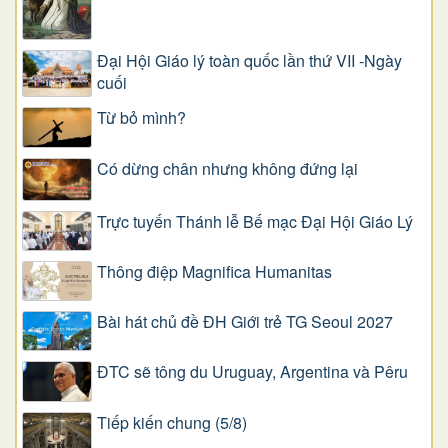
Đại Hội Giáo lý toàn quốc lần thứ VII -Ngày
cuối
Từ bỏ mình?
Có dừng chân nhưng không đứng lại
Trực tuyến Thánh lễ Bế mạc Đại Hội Giáo Lý
Thông điệp Magnifica Humanitas
Bài hát chủ đề ĐH Giới trẻ TG Seoul 2027
ĐTC sẽ tông du Uruguay, Argentina và Pêru
Tiếp kiến chung (5/8)