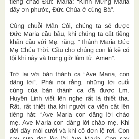
tiếng chào Đức Maria: “Kính Mừng Maria
đầy ơn phước, Đức Chúa ở cùng Bà”.
Cùng chuỗi Mân Côi, chúng ta sẽ được
Đức Maria cầu bầu, khi chúng ta cất tiếng
khẩn cầu với Mẹ, rằng: “Thánh Maria Đức
Mẹ Chúa Trời. Cầu cho chúng con là kẻ có
tội khi này và trong giờ lâm tử. Amen”
.
Trở lại với bản thánh ca “Ave Maria, con
dâng lời”. Phải nói rằng, những lời cuối
cùng của bản thánh ca đã được Lm.
Huyền Linh viết lên nghe rất là thiết tha.
Rất, rất thiết tha khi người ca viên cất lên
tiếng hát: “Ave Maria con dâng lời chào
mẹ. Ave Maria con dâng lời chào mẹ. Khi
đời đầy môi cười và khi cô đơn lệ rơi. Con
say sưa đọc lên lời Ave Maria. Con say