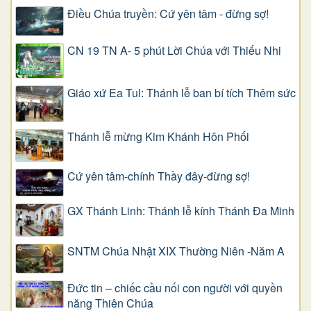
Điều Chúa truyền: Cứ yên tâm - đừng sợ!
CN 19 TN A- 5 phút Lời Chúa với Thiếu Nhi
Giáo xứ Ea Tul: Thánh lễ ban bí tích Thêm sức
Thánh lễ mừng Kim Khánh Hôn Phối
Cứ yên tâm-chính Thầy đây-đừng sợ!
GX Thánh Linh: Thánh lễ kính Thánh Đa Minh
SNTM Chúa Nhật XIX Thường Niên -Năm A
Đức tin – chiếc cầu nối con người với quyền
năng Thiên Chúa