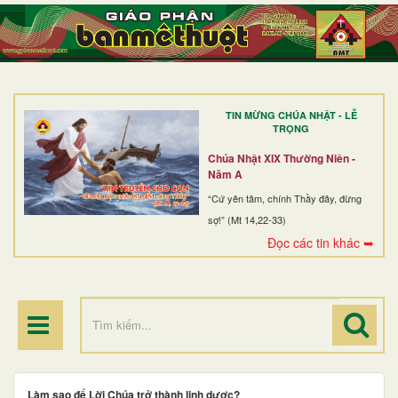
TRANG NHẤT
GIỚI THIỆU
GIÁO XỨ
TIN MỪNG CHÚA NHẬT - LỄ
DÒNG TU
TRỌNG
BAN MỤC VỤ
Chúa Nhật XIX Thường Niên -
Năm A
ĐOÀN THỂ CG
“Cứ yên tâm, chính Thầy đây, đừng
sợ!” (Mt 14,22-33)
LINH MỤC
Đọc các tin khác ➥
ĐIỂM HÀNH HƯƠNG
Làm sao để Lời Chúa trở thành linh dược?