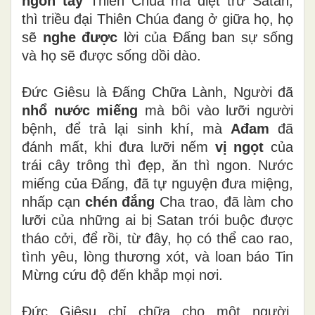
ngón tay
Thiên Chúa mà diệt trừ Satan,
thì triều đại Thiên Chúa đang ở giữa họ, họ
sẽ
nghe được
lời của Đấng ban sự sống
và họ sẽ được sống dồi dào.
Đức Giêsu là Đấng Chữa Lành, Người đã
nhổ nước miếng
mà bôi vào lưỡi người
bệnh, để trả lại sinh khí, mà
Ađam
đã
đánh mất, khi đưa lưỡi nếm
vị ngọt
của
trái cây trông thì đẹp, ăn thì ngon. Nước
miếng của Đấng, đã tự nguyện đưa miệng,
nhấp cạn
chén đắng
Cha trao, đã làm cho
lưỡi của những ai bị Satan trói buộc được
tháo cởi, để rồi, từ đây, họ có thể cao rao,
tình yêu, lòng thương xót, và loan báo Tin
Mừng cứu độ đến khắp mọi nơi.
Đức Giêsu chỉ chữa cho một người,