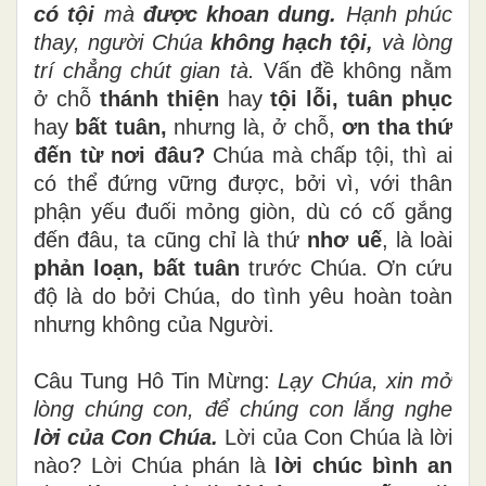
có tội
mà
được khoan dung.
Hạnh phúc
thay, người Chúa
không hạch tội,
và lòng
trí chẳng chút gian tà.
Vấn đề không nằm
ở chỗ
thánh thiện
hay
tội lỗi,
tuân phục
hay
bất tuân,
nhưng là, ở chỗ,
ơn tha thứ
đến từ nơi đâu?
Chúa mà chấp tội, thì ai
có thể đứng vững được, bởi vì, với thân
phận yếu đuối mỏng giòn, dù có cố gắng
đến đâu, ta cũng chỉ là thứ
nhơ uế
, là loài
phản loạn,
bất tuân
trước Chúa. Ơn cứu
độ là do bởi Chúa, do tình yêu hoàn toàn
nhưng không của Người.
Câu Tung Hô Tin Mừng:
Lạy Chúa, xin mở
lòng chúng con, để chúng con lắng nghe
lời của Con Chúa.
Lời của Con Chúa là lời
nào? Lời Chúa phán là
lời chúc bình an