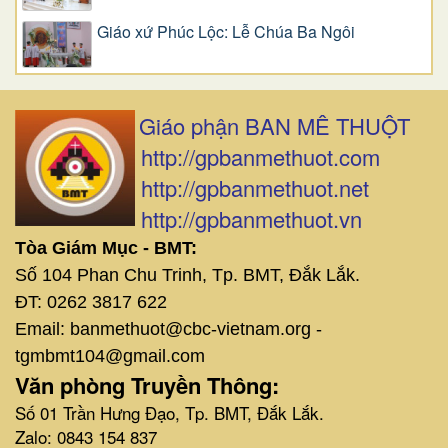
Giáo xứ Phúc Lộc: Lễ Chúa Ba Ngôi
Giáo phận BAN MÊ THUỘT
http://gpbanmethuot.com
http://gpbanmethuot.net
http://gpbanmethuot.vn
Tòa Giám Mục - BMT:
Số 104 Phan Chu Trinh, Tp. BMT, Đắk Lắk.
ĐT: 0262 3817 622
Email: banmethuot@cbc-vietnam.org -
tgmbmt104@gmail.com
Văn phòng Truyền Thông:
Số 01 Trần Hưng Đạo, Tp. BMT, Đắk Lắk.
Zalo: 0843 154 837