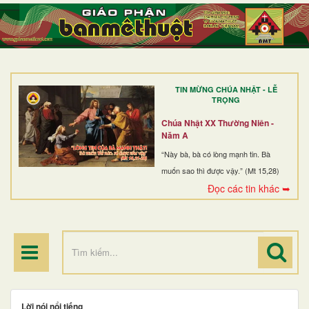
TRANG NHẤT
GIỚI THIỆU
GIÁO XỨ
TIN MỪNG CHÚA NHẬT - LỄ
DÒNG TU
TRỌNG
BAN MỤC VỤ
Chúa Nhật XX Thường Niên -
Năm A
ĐOÀN THỂ CG
“Này bà, bà có lòng mạnh tin. Bà
muốn sao thì được vậy.” (Mt 15,28)
LINH MỤC
Đọc các tin khác ➥
ĐIỂM HÀNH HƯƠNG
Lời nói nổi tiếng