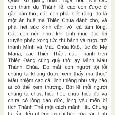
Quản xứ giảng huấn. Ngài nói: “Khi các
con tham dự Thánh lễ, các con được ở
gần bàn thờ, các con phải biết rằng, đó là
một ân huệ mà Thiên Chúa dành cho, và
phải hết sức kính cẩn, với cả tấm lòng.
Các con nên nhớ: khi Linh mục đọc lời
truyền phép xong tức thì bánh và rượu trở
thành Mình và Máu Chúa Kitô, lúc đó Mẹ
Maria, các Thiên Thần, các Thánh trên
Thiên Đàng cũng quỳ thờ lạy Mình Máu
Thánh Chúa. Do mắt con người tội lỗi
chúng ta không được xem thấy mà thôi.”
Mầu nhiệm cao cả, linh thiêng như vậy nào
ai có thể xem thường. Bởi lẽ mỗi người
chúng ta chưa hiểu hết, chưa hiểu đủ và
chưa có lòng đạo đức, lòng yêu mến bí
tích Thánh Thể một cách mãnh liệt. Chúng
ta cần đến những lời chỉ bảo của các Linh