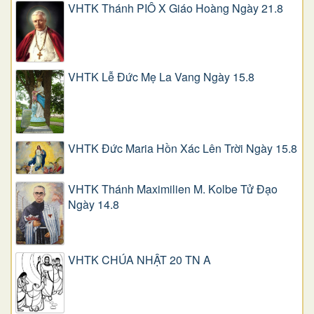
VHTK Thánh PIÔ X Giáo Hoàng Ngày 21.8
VHTK Lễ Đức Mẹ La Vang Ngày 15.8
VHTK Đức Maria Hồn Xác Lên Trời Ngày 15.8
VHTK Thánh Maximilien M. Kolbe Tử Đạo
Ngày 14.8
VHTK CHÚA NHẬT 20 TN A