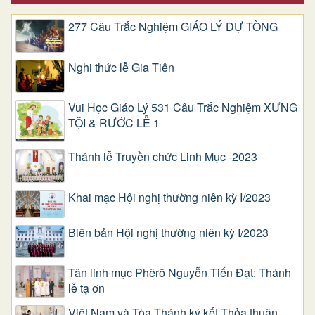
277 Câu Trắc Nghiệm GIÁO LÝ DỰ TÒNG
Nghi thức lễ Gia Tiên
Vui Học Giáo Lý 531 Câu Trắc Nghiệm XƯNG
TỘI & RƯỚC LỄ 1
Thánh lễ Truyền chức Linh Mục -2023
Khai mạc Hội nghị thường niên kỳ I/2023
Biên bản Hội nghị thường niên kỳ I/2023
Tân linh mục Phêrô Nguyễn Tiến Đạt: Thánh
lễ tạ ơn
Việt Nam và Tòa Thánh ký kết Thỏa thuận