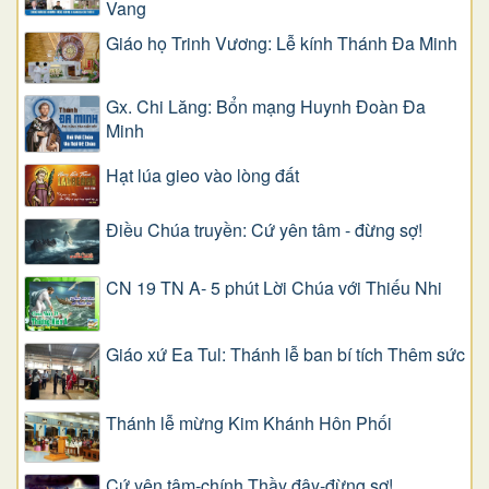
Vang
Giáo họ Trinh Vương: Lễ kính Thánh Đa Minh
Gx. Chi Lăng: Bổn mạng Huynh Đoàn Đa
Minh
Hạt lúa gieo vào lòng đất
Điều Chúa truyền: Cứ yên tâm - đừng sợ!
CN 19 TN A- 5 phút Lời Chúa với Thiếu Nhi
Giáo xứ Ea Tul: Thánh lễ ban bí tích Thêm sức
Thánh lễ mừng Kim Khánh Hôn Phối
Cứ yên tâm-chính Thầy đây-đừng sợ!