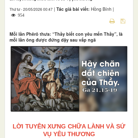
|
Tác giả bài viết:
Hồng Bính |
Thứ tư - 20/05/2026 00:47
954
Mỗi lần Phêrô thưa: “Thầy biết con yêu mến Thầy”, là
mỗi lần ông được đứng dậy sau vấp ngã
LỜI TUYÊN XƯNG CHỮA LÀNH VÀ SỨ
VỤ YÊU THƯƠNG