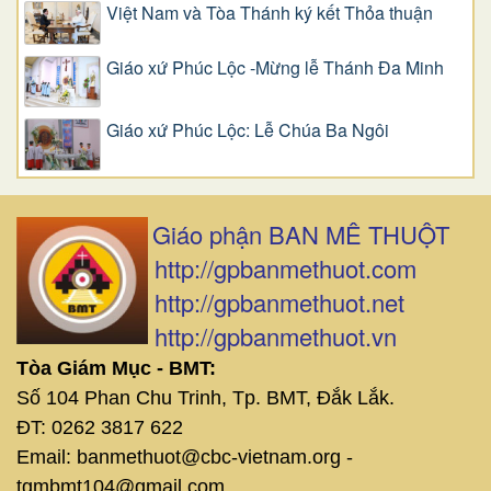
Việt Nam và Tòa Thánh ký kết Thỏa thuận
Giáo xứ Phúc Lộc -Mừng lễ Thánh Đa Minh
Giáo xứ Phúc Lộc: Lễ Chúa Ba Ngôi
Giáo phận BAN MÊ THUỘT
http://gpbanmethuot.com
http://gpbanmethuot.net
http://gpbanmethuot.vn
Tòa Giám Mục - BMT:
Số 104 Phan Chu Trinh, Tp. BMT, Đắk Lắk.
ĐT: 0262 3817 622
Email: banmethuot@cbc-vietnam.org -
tgmbmt104@gmail.com