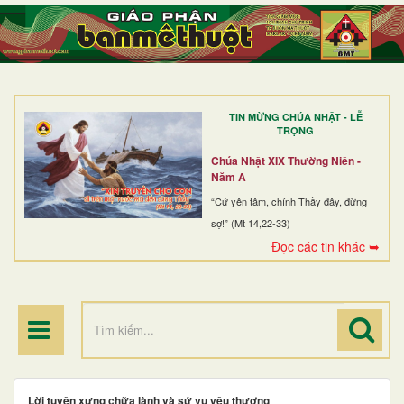
TRANG NHẤT
GIỚI THIỆU
GIÁO XỨ
TIN MỪNG CHÚA NHẬT - LỄ
DÒNG TU
TRỌNG
BAN MỤC VỤ
Chúa Nhật XIX Thường Niên -
Năm A
ĐOÀN THỂ CG
“Cứ yên tâm, chính Thầy đây, đừng
sợ!” (Mt 14,22-33)
LINH MỤC
Đọc các tin khác ➥
ĐIỂM HÀNH HƯƠNG
Lời tuyên xưng chữa lành và sứ vụ yêu thương