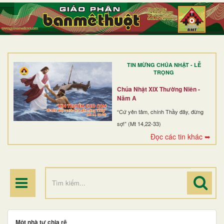
TRANG NHẤT
GIỚI THIỆU
GIÁO XỨ
TIN MỪNG CHÚA NHẬT - LỄ
DÒNG TU
TRỌNG
BAN MỤC VỤ
Chúa Nhật XIX Thường Niên -
Năm A
ĐOÀN THỂ CG
“Cứ yên tâm, chính Thầy đây, đừng
sợ!” (Mt 14,22-33)
LINH MỤC
Đọc các tin khác ➥
ĐIỂM HÀNH HƯƠNG
Một nhà tự chia rẽ