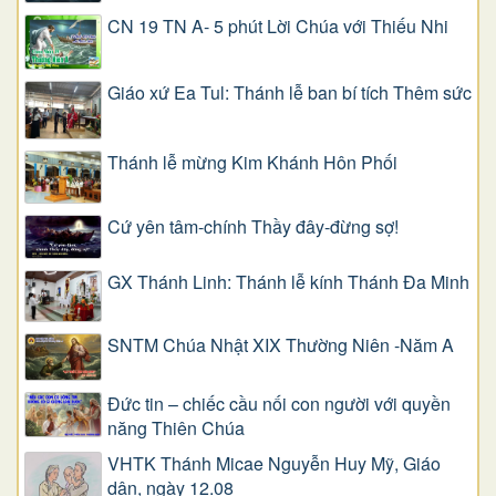
CN 19 TN A- 5 phút Lời Chúa với Thiếu Nhi
Giáo xứ Ea Tul: Thánh lễ ban bí tích Thêm sức
Thánh lễ mừng Kim Khánh Hôn Phối
Cứ yên tâm-chính Thầy đây-đừng sợ!
GX Thánh Linh: Thánh lễ kính Thánh Đa Minh
SNTM Chúa Nhật XIX Thường Niên -Năm A
Đức tin – chiếc cầu nối con người với quyền
năng Thiên Chúa
VHTK Thánh Micae Nguyễn Huy Mỹ, Giáo
dân, ngày 12.08