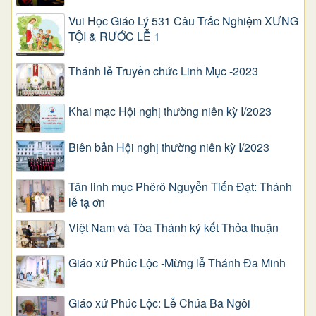
Vui Học Giáo Lý 531 Câu Trắc Nghiệm XƯNG
TỘI & RƯỚC LỄ 1
Thánh lễ Truyền chức Linh Mục -2023
Khai mạc Hội nghị thường niên kỳ I/2023
Biên bản Hội nghị thường niên kỳ I/2023
Tân linh mục Phêrô Nguyễn Tiến Đạt: Thánh
lễ tạ ơn
Việt Nam và Tòa Thánh ký kết Thỏa thuận
Giáo xứ Phúc Lộc -Mừng lễ Thánh Đa Minh
Giáo xứ Phúc Lộc: Lễ Chúa Ba Ngôi