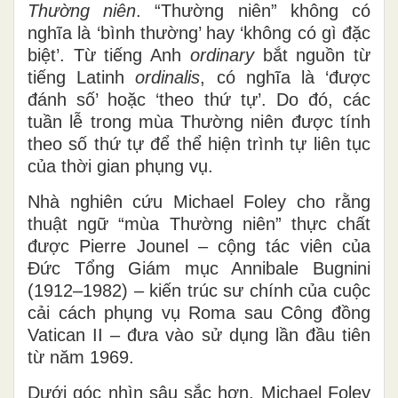
Thường
n
iên
. “Thường niên” không có
nghĩa là ‘bình thường’ hay ‘không có gì đặc
biệt’. Từ tiếng Anh
ordinary
bắt nguồn từ
tiếng Latinh
ordinalis
, có nghĩa là ‘được
đánh số’ hoặc ‘theo thứ tự’. Do đó, các
tuần lễ trong mùa Thường niên được tính
theo số thứ tự để thể hiện trình tự liên tục
của thời gian phụng vụ.
Nhà nghiên cứu Michael Foley cho rằng
thuật ngữ “mùa Thường niên” thực chất
được Pierre Jounel – cộng tác viên của
Đức Tổng Giám mục Annibale Bugnini
(1912–1982) – kiến trúc sư chính của cuộc
cải cách phụng vụ Roma sau Công đồng
Vatican II – đưa vào sử dụng lần đầu tiên
từ năm 1969.
Dưới góc nhìn sâu sắc hơn, Michael Foley