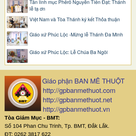
Tân linh mục Phêrô Nguyễn Tiến Đạt: Thánh
lễ tạ ơn
Việt Nam và Tòa Thánh ký kết Thỏa thuận
Giáo xứ Phúc Lộc -Mừng lễ Thánh Đa Minh
Giáo xứ Phúc Lộc: Lễ Chúa Ba Ngôi
Giáo phận BAN MÊ THUỘT
http://gpbanmethuot.com
http://gpbanmethuot.net
http://gpbanmethuot.vn
Tòa Giám Mục - BMT:
Số 104 Phan Chu Trinh, Tp. BMT, Đắk Lắk.
ĐT: 0262 3817 622