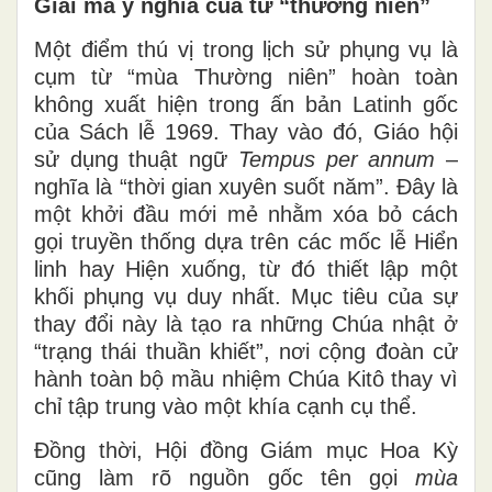
Giải mã ý nghĩa của từ “thường niên”
Một điểm thú vị trong lịch sử phụng vụ là
cụm từ “mùa Thường niên” hoàn toàn
không xuất hiện trong ấn bản Latinh gốc
của Sách lễ 1969. Thay vào đó, Giáo hội
sử dụng thuật ngữ
Tempus per annum
–
nghĩa là “thời gian xuyên suốt năm”. Đây là
một khởi đầu mới mẻ nhằm xóa bỏ cách
gọi truyền thống dựa trên các mốc lễ Hiển
linh hay Hiện xuống, từ đó thiết lập một
khối phụng vụ duy nhất. Mục tiêu của sự
thay đổi này là tạo ra những Chúa nhật ở
“trạng thái thuần khiết”, nơi cộng đoàn cử
hành toàn bộ mầu nhiệm Chúa Kitô thay vì
chỉ tập trung vào một khía cạnh cụ thể.
Đồng thời, Hội đồng Giám mục Hoa Kỳ
cũng làm rõ nguồn gốc tên gọi
m
ùa