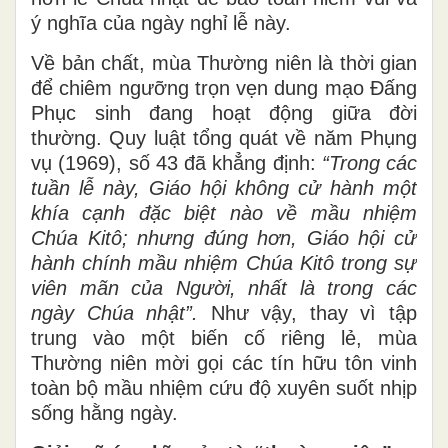
ý nghĩa của ngày nghỉ lễ này.
Về bản chất, mùa Thường niên là thời gian
để chiêm ngưỡng trọn vẹn dung mạo Đấng
Phục sinh đang hoạt động giữa đời
thường. Quy luật tổng quát về năm Phụng
vụ (1969), số 43 đã khẳng định:
“Trong các
tuần lễ này, Giáo hội không cử hành một
khía cạnh đặc biệt nào về mầu nhiệm
Chúa Kitô; nhưng đúng hơn, Giáo hội cử
hành chính mầu nhiệm Chúa Kitô trong sự
viên mãn của Người, nhất là trong các
ngày Chúa
n
hật”.
Như vậy, thay vì tập
trung vào một biến cố riêng lẻ, mùa
Thường niên mời gọi các tín hữu tôn vinh
toàn bộ mầu nhiệm cứu độ xuyên suốt nhịp
sống hằng ngày.