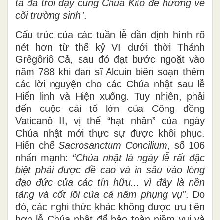
ta đã trỗi dậy cùng Chúa Kitô để hướng về
cõi trường sinh”
.
Cấu trúc của các tuần lễ dần định hình rõ
nét hơn từ thế kỷ VI dưới thời Thánh
Grêgôriô Cả, sau đó đạt bước ngoặt vào
năm 788 khi đan sĩ Alcuin biên soạn thêm
các lời nguyện cho các Chúa nhật sau lễ
Hiển linh và Hiện xuống. Tuy nhiên, phải
đến cuộc cải tổ lớn của Công đồng
Vaticanô II, vị thế “hạt nhân” của ngày
Chúa nhật mới thực sự được khôi phục.
Hiến chế
Sacrosanctum Concilium
, số 106
nhấn mạnh:
“Chúa
n
hật là ngày lễ rất đặc
biệt phải được đề cao và in sâu vào lòng
đạo đức của các tín hữu... vì đây là nền
tảng và cốt lõi của cả năm phụng vụ”
. Do
đó, các nghi thức khác không được ưu tiên
hơn lễ Chúa nhật để bảo toàn niềm vui và