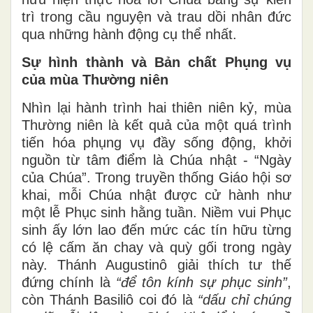
trì trong cầu nguyện và trau dồi nhân đức
qua những hành động cụ thể nhất.
Sự hình thành và Bản chất Phụng vụ
của
m
ùa Thường
n
iên
Nhìn lại hành trình hai thiên niên kỷ, mùa
Thường niên là kết quả của một quá trình
tiến hóa phụng vụ đầy sống động, khởi
nguồn từ tâm điểm là Chúa nhật - “Ngày
của Chúa”. Trong truyền thống Giáo hội sơ
khai, mỗi Chúa nhật được cử hành như
một lễ Phục sinh hằng tuần. Niềm vui Phục
sinh ấy lớn lao đến mức các tín hữu từng
có lệ cấm ăn chay và quỳ gối trong ngày
này. Thánh Augustinô giải thích tư thế
đứng chính là
“để tôn kính sự phục sinh”
,
còn Thánh Basiliô coi đó là
“dấu chỉ chúng