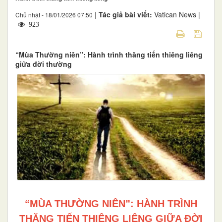
|
Tác giả bài viết:
Vatican News |
Chủ nhật - 18/01/2026 07:50
923
“Mùa Thường niên”: Hành trình thăng tiến thiêng liêng
giữa đời thường
“MÙA THƯỜNG NIÊN”: HÀNH TRÌNH
THĂNG TIẾN THIÊNG LIÊNG GIỮA ĐỜI