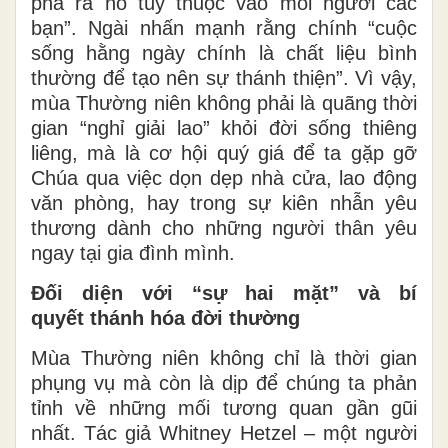
phá ra nó tùy thuộc vào mỗi người các
bạn”. Ngài nhấn mạnh rằng chính “cuộc
sống hằng ngày chính là chất liệu bình
thường để tạo nên sự thánh thiện”. Vì vậy,
mùa Thường niên không phải là quãng thời
gian “nghỉ giải lao” khỏi đời sống thiêng
liêng, mà là cơ hội quý giá để ta gặp gỡ
Chúa qua việc dọn dẹp nhà cửa, lao động
văn phòng, hay trong sự kiên nhẫn yêu
thương dành cho những người thân yêu
ngay tại gia đình mình.
Đối diện với “
s
ự hai mặt” và
b
í
quyết
t
hánh hóa
đ
ời thường
Mùa Thường niên không chỉ là thời gian
phụng vụ mà còn là dịp để chúng ta phản
tỉnh về những mối tương quan gần gũi
nhất. Tác giả Whitney Hetzel – một người