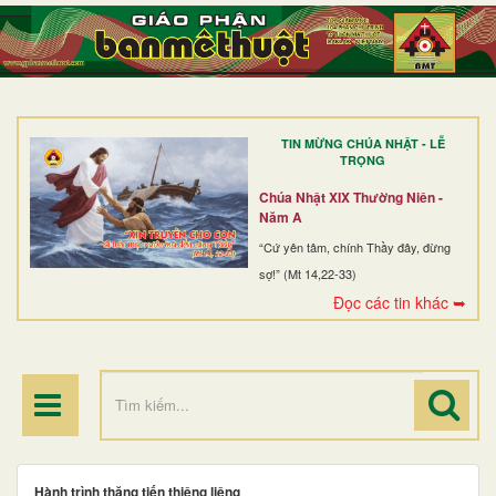
TRANG NHẤT
GIỚI THIỆU
GIÁO XỨ
TIN MỪNG CHÚA NHẬT - LỄ
DÒNG TU
TRỌNG
BAN MỤC VỤ
Chúa Nhật XIX Thường Niên -
Năm A
ĐOÀN THỂ CG
“Cứ yên tâm, chính Thầy đây, đừng
sợ!” (Mt 14,22-33)
LINH MỤC
Đọc các tin khác ➥
ĐIỂM HÀNH HƯƠNG
Hành trình thăng tiến thiêng liêng