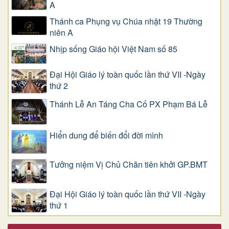
A
Thánh ca Phụng vụ Chúa nhật 19 Thường
niên A
Nhịp sống Giáo hội Việt Nam số 85
Đại Hội Giáo lý toàn quốc lần thứ VII -Ngày
thứ 2
Thánh Lễ An Táng Cha Cố PX Phạm Bá Lễ
Hiển dung để biến đổi đời mình
Tưởng niệm Vị Chủ Chăn tiên khởi GP.BMT
Đại Hội Giáo lý toàn quốc lần thứ VII -Ngày
thứ 1