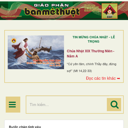
TRANG NHẤT
GIỚI THIỆU
GIÁO XỨ
TIN MỪNG CHÚA NHẬT - LỄ
DÒNG TU
TRỌNG
BAN MỤC VỤ
Chúa Nhật XIX Thường Niên -
Năm A
ĐOÀN THỂ CG
“Cứ yên tâm, chính Thầy đây, đừng
sợ!” (Mt 14,22-33)
LINH MỤC
Đọc các tin khác ➥
ĐIỂM HÀNH HƯƠNG
Bước chân tình yêu