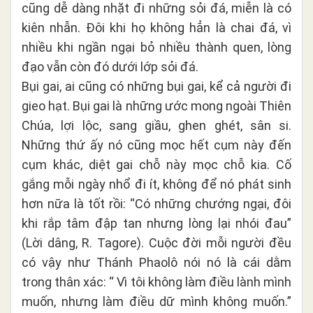
cũng dễ dàng nhặt đi những sỏi đá, miễn là có
kiên nhẫn. Đôi khi họ không hẳn là chai đá, vì
nhiều khi ngần ngại bỏ nhiều thành quen, lòng
đạo vẫn còn đó dưới lớp sỏi đá.
Bụi gai, ai cũng có những bụi gai, kể cả người đi
gieo hạt. Bụi gai là những ước mong ngoài Thiên
Chúa, lợi lộc, sang giầu, ghen ghét, sân si.
Những thứ ấy nó cũng mọc hết cụm này đến
cụm khác, diệt gai chỗ này mọc chỗ kia. Cố
gắng mỗi ngày nhổ đi ít, không để nó phát sinh
hơn nữa là tốt rồi: “Có những chướng ngại, đôi
khi rắp tâm đập tan nhưng lòng lại nhói đau”
(Lời dâng, R. Tagore). Cuộc đời mỗi người đều
có vậy như Thánh Phaolô nói nó là cái dằm
trong thân xác: “ Vì tôi không làm điều lành mình
muốn, nhưng làm điều dữ mình không muốn.”