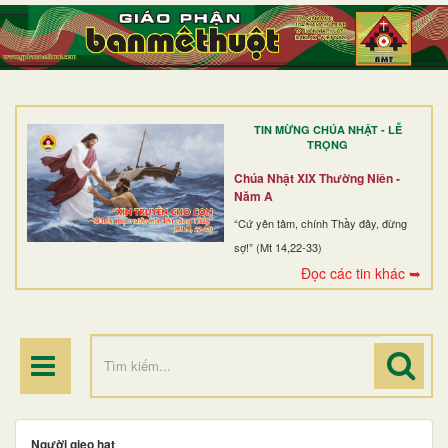
TRANG NHẤT
GIỚI THIỆU
GIÁO XỨ
TIN MỪNG CHÚA NHẬT - LỄ
DÒNG TU
TRỌNG
BAN MỤC VỤ
Chúa Nhật XIX Thường Niên -
Năm A
ĐOÀN THỂ CG
“Cứ yên tâm, chính Thầy đây, đừng
sợ!” (Mt 14,22-33)
LINH MỤC
Đọc các tin khác ➥
ĐIỂM HÀNH HƯƠNG
Người gieo hạt