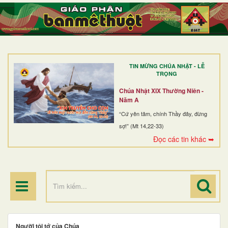
TRANG NHẤT
GIỚI THIỆU
GIÁO XỨ
TIN MỪNG CHÚA NHẬT - LỄ
DÒNG TU
TRỌNG
BAN MỤC VỤ
Chúa Nhật XIX Thường Niên -
Năm A
ĐOÀN THỂ CG
“Cứ yên tâm, chính Thầy đây, đừng
sợ!” (Mt 14,22-33)
LINH MỤC
Đọc các tin khác ➥
ĐIỂM HÀNH HƯƠNG
Người tôi tớ của Chúa