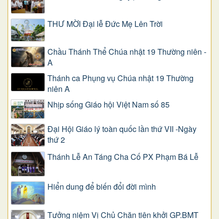
THƯ MỜI Đại lễ Đức Mẹ Lên Trời
Chầu Thánh Thể Chúa nhật 19 Thường niên -
A
Thánh ca Phụng vụ Chúa nhật 19 Thường
niên A
Nhịp sống Giáo hội Việt Nam số 85
Đại Hội Giáo lý toàn quốc lần thứ VII -Ngày
thứ 2
Thánh Lễ An Táng Cha Cố PX Phạm Bá Lễ
Hiển dung để biến đổi đời mình
Tưởng niệm Vị Chủ Chăn tiên khởi GP.BMT