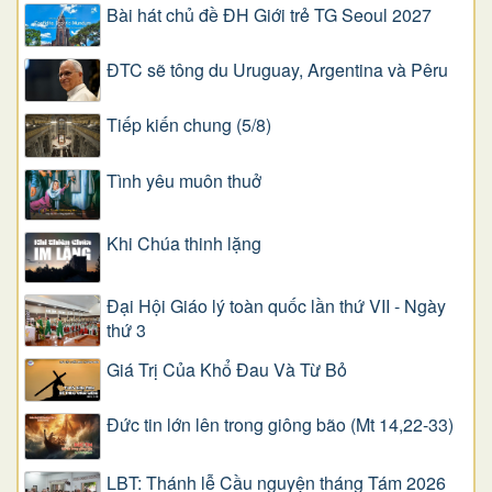
Bài hát chủ đề ĐH Giới trẻ TG Seoul 2027
ĐTC sẽ tông du Uruguay, Argentina và Pêru
Tiếp kiến chung (5/8)
Tình yêu muôn thuở
Khi Chúa thinh lặng
Đại Hội Giáo lý toàn quốc lần thứ VII - Ngày
thứ 3
Giá Trị Của Khổ Ðau Và Từ Bỏ
Đức tin lớn lên trong giông bão (Mt 14,22-33)
LBT: Thánh lễ Cầu nguyện tháng Tám 2026