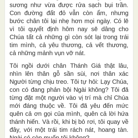
sương như vừa được rửa sạch bụi trần.
Con đường đất đỏ vẫn còn ẩm, nhưng
bước chân tôi lại nhẹ hơn mọi ngày. Có lẽ
vì tôi quyết định hôm nay sẽ dâng cho
Chúa tất cả những gì còn sót lại trong trái
tim mình, cả yêu thương, cả vết thương,
cả những mảnh vụn vỡ nát.
Tôi ngồi dưới chân Thánh Giá thật lâu,
nhìn lên thân gỗ sần sùi, nơi thân xác
Người từng chịu treo. Tôi tự hỏi: Lạy Chúa,
con có đang phản bội Ngài không? Tôi đã
từng đặt một người vào vị trí mà chỉ Chúa
mới đáng thuộc về. Tôi đã yêu đến mức
quên cả ơn gọi của mình, quên cả lời hứa
thánh hiến. Và rồi, khi bị bỏ rơi, tôi quay về
đây, với một trái tim rách nát, hoang tàn.
Ngài có còn muốn tôi không?