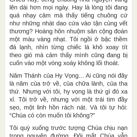
lên dài hơn mọi ngày. Hay là lòng tôi đang
quá nhạy cảm mà thấy tiếng chuông cứ
như những nhát dao cứa vào tận cùng vết
thương? Hoàng hôn nhuộm sân cộng đoàn
một màu vàng nhạt. Tôi ngồi ở bậc thềm
đá lạnh, nhìn từng chiếc lá khô xoay tít
theo gió mà cảm thấy mình cũng đang bị
cuốn vào một vòng xoáy không lối thoát.
Năm Thánh của Hy Vọng... Ai cũng nói đây
là năm của trở về, của chữa lành, của tha
thứ. Nhưng với tôi, hy vọng là thứ gì đó xa
xỉ. Tôi trở về, nhưng với một trái tim đầy
sẹo, một linh hồn rách nát. Và tôi tự hỏi:
“Chúa có còn muốn tôi không?”
Tôi quỳ xuống trước tượng Chúa chịu nạn
trong nguyện đường. Đôi mắt Chúa vẫn