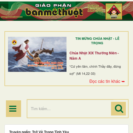
TRANG NHẤT
GIỚI THIỆU
GIÁO XỨ
TIN MỪNG CHÚA NHẬT - LỄ
DÒNG TU
TRỌNG
BAN MỤC VỤ
Chúa Nhật XIX Thường Niên -
Năm A
ĐOÀN THỂ CG
“Cứ yên tâm, chính Thầy đây, đừng
sợ!” (Mt 14,22-33)
LINH MỤC
Đọc các tin khác ➥
ĐIỂM HÀNH HƯƠNG
Truyện ngắn: Trở Về Trong Tình Yêu