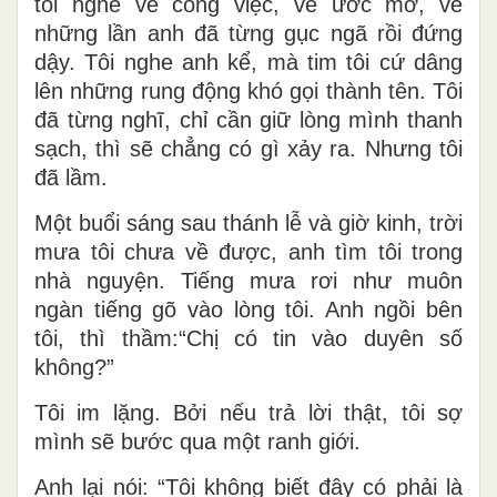
tôi nghe về công việc, về ước mơ, về
những lần anh đã từng gục ngã rồi đứng
dậy. Tôi nghe anh kể, mà tim tôi cứ dâng
lên những rung động khó gọi thành tên. Tôi
đã từng nghĩ, chỉ cần giữ lòng mình thanh
sạch, thì sẽ chẳng có gì xảy ra. Nhưng tôi
đã lầm.
Một buổi sáng sau thánh lễ và giờ kinh, trời
mưa tôi chưa về được, anh tìm tôi trong
nhà nguyện. Tiếng mưa rơi như muôn
ngàn tiếng gõ vào lòng tôi. Anh ngồi bên
tôi, thì thầm:“Chị có tin vào duyên số
không?”
Tôi im lặng. Bởi nếu trả lời thật, tôi sợ
mình sẽ bước qua một ranh giới.
Anh lại nói: “Tôi không biết đây có phải là