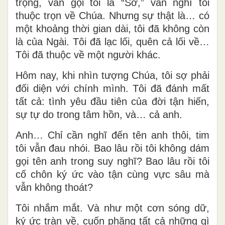
trọng, vẫn gọi tôi là “Sơ,” vẫn nghĩ tôi
thuộc trọn về Chúa. Nhưng sự thật là… có
một khoảng thời gian dài, tôi đã không còn
là của Ngài. Tôi đã lạc lối, quên cả lối về…
Tôi đã thuộc về một người khác.
Hôm nay, khi nhìn tượng Chúa, tôi sợ phải
đối diện với chính mình. Tôi đã đánh mất
tất cả: tình yêu đầu tiên của đời tận hiến,
sự tự do trong tâm hồn, và… cả anh.
Anh… Chỉ cần nghĩ đến tên anh thôi, tim
tôi vẫn đau nhói. Bao lâu rồi tôi không dám
gọi tên anh trong suy nghĩ? Bao lâu rồi tôi
cố chôn ký ức vào tận cùng vực sâu mà
vẫn không thoát?
Tôi nhắm mắt. Và như một cơn sóng dữ,
ký ức tràn về, cuốn phăng tất cả những gì