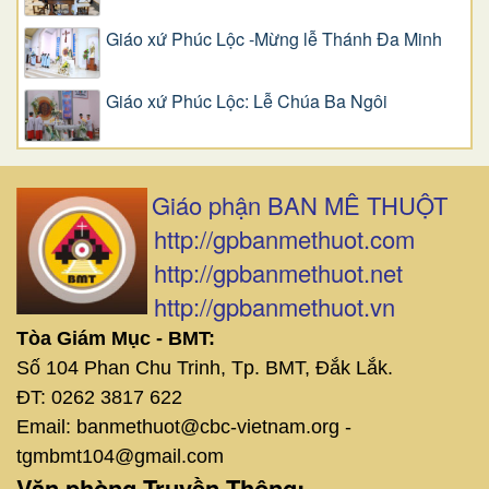
Giáo xứ Phúc Lộc -Mừng lễ Thánh Đa Minh
Giáo xứ Phúc Lộc: Lễ Chúa Ba Ngôi
Giáo phận BAN MÊ THUỘT
http://gpbanmethuot.com
http://gpbanmethuot.net
http://gpbanmethuot.vn
Tòa Giám Mục - BMT:
Số 104 Phan Chu Trinh, Tp. BMT, Đắk Lắk.
ĐT: 0262 3817 622
Email: banmethuot@cbc-vietnam.org -
tgmbmt104@gmail.com
Văn phòng Truyền Thông: