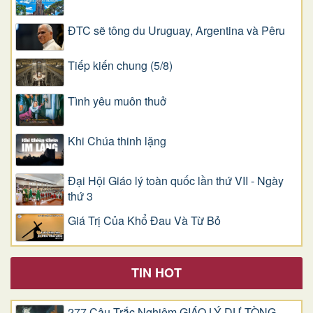
ĐTC sẽ tông du Uruguay, Argentina và Pêru
Tiếp kiến chung (5/8)
Tình yêu muôn thuở
Khi Chúa thinh lặng
Đại Hội Giáo lý toàn quốc lần thứ VII - Ngày
thứ 3
Giá Trị Của Khổ Ðau Và Từ Bỏ
TIN HOT
277 Câu Trắc Nghiệm GIÁO LÝ DỰ TÒNG