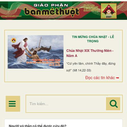
TRANG NHẤT
GIỚI THIỆU
GIÁO XỨ
TIN MỪNG CHÚA NHẬT - LỄ
DÒNG TU
TRỌNG
BAN MỤC VỤ
Chúa Nhật XIX Thường Niên -
Năm A
ĐOÀN THỂ CG
“Cứ yên tâm, chính Thầy đây, đừng
sợ!” (Mt 14,22-33)
LINH MỤC
Đọc các tin khác ➥
ĐIỂM HÀNH HƯƠNG
Người vô thần có thể được cứu độ?