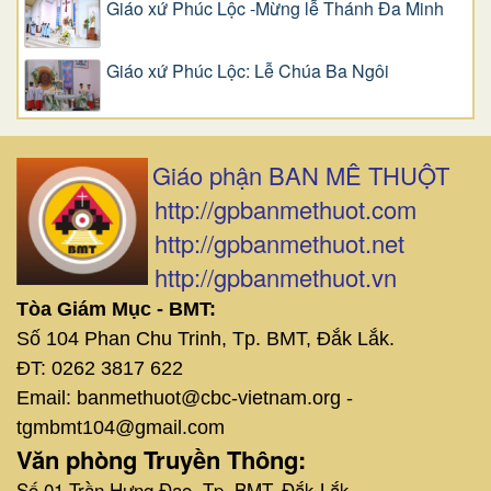
Giáo xứ Phúc Lộc -Mừng lễ Thánh Đa Minh
Giáo xứ Phúc Lộc: Lễ Chúa Ba Ngôi
Giáo phận BAN MÊ THUỘT
http://gpbanmethuot.com
http://gpbanmethuot.net
http://gpbanmethuot.vn
Tòa Giám Mục - BMT:
Số 104 Phan Chu Trinh, Tp. BMT, Đắk Lắk.
ĐT: 0262 3817 622
Email: banmethuot@cbc-vietnam.org -
tgmbmt104@gmail.com
Văn phòng Truyền Thông:
Số 01 Trần Hưng Đạo, Tp. BMT, Đắk Lắk.