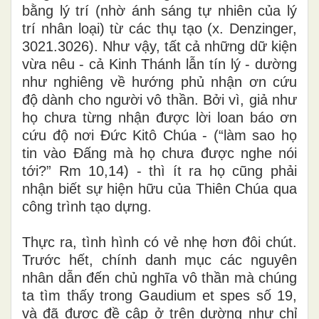
bằng lý trí (nhờ ánh sáng tự nhiên của lý
trí nhân loại) từ các thụ tạo (x. Denzinger,
3021.3026). Như vậy, tất cả những dữ kiện
vừa nêu - cả Kinh Thánh lẫn tín lý - dường
như nghiêng về hướng phủ nhận ơn cứu
độ dành cho người vô thần. Bởi vì, giả như
họ chưa từng nhận được lời loan báo ơn
cứu độ nơi Đức Kitô Chúa - (“làm sao họ
tin vào Đấng mà họ chưa được nghe nói
tới?” Rm 10,14) - thì ít ra họ cũng phải
nhận biết sự hiện hữu của Thiên Chúa qua
công trình tạo dựng.
Thực ra, tình hình có vẻ nhẹ hơn đôi chút.
Trước hết, chính danh mục các nguyên
nhân dẫn đến chủ nghĩa vô thần mà chúng
ta tìm thấy trong Gaudium et spes số 19,
và đã được đề cập ở trên dường như chỉ