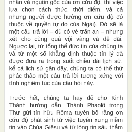
nhân và nguồn gốc của ơn cứu độ, thì việc
lựa chọn cách thức, thời điểm, và cả
những người được hưởng ơn cứu độ đó
thuộc về quyền tự do của Ngài). Đó sẽ là
một câu trả lời – dù có vẻ trấn an – nhưng
xét cho cùng quá vội vàng và dễ dãi.
Ngược lại, từ tổng thể đức tin của chúng ta
và từ một số khẳng định thuộc tín lý đã
được đưa ra trong suốt chiều dài lịch sử,
kể cả lịch sử gần đây, chúng ta có thể thử
phác thảo một câu trả lời tương xứng với
tính nghiêm túc của câu hỏi này.
Trước hết, chúng ta hãy để cho Kinh
Thánh hướng dẫn. Thánh Phaolô trong
Thư gửi tín hữu Rôma tuyên bố rằng ơn
cứu độ phát sinh từ việc tuyên xưng niềm
tin vào Chúa Giêsu và từ lòng tin sâu thẳm