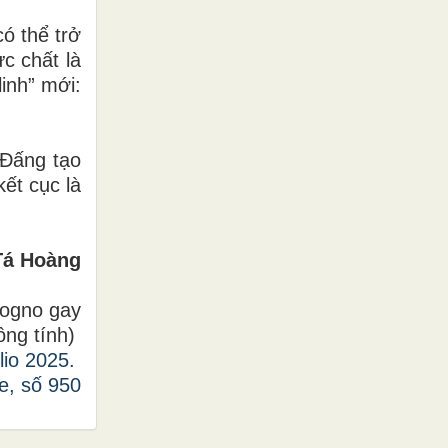
ó thể trở
c chất là
inh” mới:
 Đấng tạo
ết cục là
Tá Hoàng
 sogno gay
ồng tính)
io 2025.
e, số 950