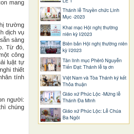
LỄ 1
 con mang
Thánh lễ Truyền chức Linh
Mục -2023
hị trường
Khai mạc Hội nghị thường
nh dịch vụ
niên kỳ I/2023
 sẵn sàng
Biên bản Hội nghị thường niên
o. Từ đó,
kỳ I/2023
 một công
Tân linh mục Phêrô Nguyễn
i luật tự
Tiến Đạt: Thánh lễ tạ ơn
ghi thiết
nhân tính
Việt Nam và Tòa Thánh ký kết
Thỏa thuận
Giáo xứ Phúc Lộc -Mừng lễ
on người:
Thánh Đa Minh
thì chúng
Giáo xứ Phúc Lộc: Lễ Chúa
Ba Ngôi