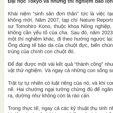
Đại học Tokyo và những thí nghiệm đảo lộn 
Khái niệm “sinh sản đơn thân” tức là việc tạ
không mới. Năm 2007, tạp chí Nature Report
sư Tomohiro Kono, thuộc khoa Nông nghiệp,
không cần yếu tố của cha. Sau đó, năm 2023
một thí nghiệm khác, đi theo hướng ngược lại:
Ông dùng tế bào da của chuột đực, biến chúng
trùng của chính con chuột đó.
Để đạt được một vài kết quả “thành công” như
vật thử nghiệm. Và ngay cả những con sống sót
Trật tự tự nhiên có luật riêng của nó, và khi 
nề. Hai chướng ngại tưởng chừng đủ để ngăn co
ra, dường như không còn là rào cản.
Trong thực tế, ngay cả các kỹ thuật thụ tinh 