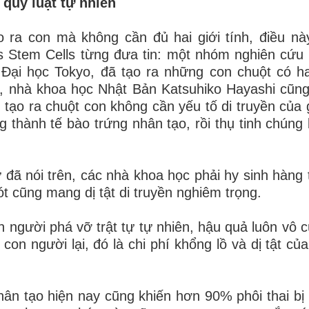
quy luật tự nhiên
o ra con mà không cần đủ hai giới tính, điều nà
s Stem Cells từng đưa tin: một nhóm nghiên cứu
 Đại học Tokyo, đã tạo ra những con chuột có 
, nhà khoa học Nhật Bản Katsuhiko Hayashi cũn
 tạo ra chuột con không cần yếu tố di truyền của g
 thành tế bào trứng nhân tạo, rồi thụ tinh chúng 
 đã nói trên, các nhà khoa học phải hy sinh hàng 
 cũng mang dị tật di truyền nghiêm trọng.
con người phá vỡ trật tự tự nhiên, hậu quả luôn vô
n người lại, đó là chi phí khổng lồ và dị tật của
nhân tạo hiện nay cũng khiến hơn 90% phôi thai bị