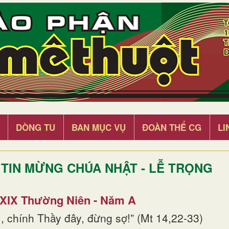
DÒNG TU
BAN MỤC VỤ
ĐOÀN THỂ CG
LI
TIN MỪNG CHÚA NHẬT - LỄ TRỌNG
 XIX Thường Niên - Năm A
, chính Thầy đây, đừng sợ!” (Mt 14,22-33)