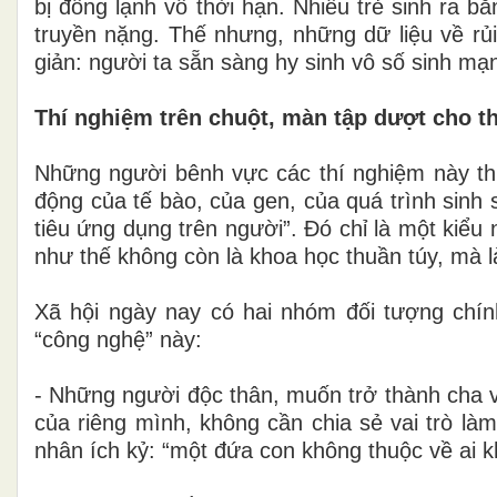
bị đông lạnh vô thời hạn. Nhiều trẻ sinh ra
truyền nặng. Thế nhưng, những dữ liệu về rủi
giản: người ta sẵn sàng hy sinh vô số sinh m
Thí nghiệm trên chuột, màn tập dượt cho t
Những người bênh vực các thí nghiệm này thư
động của tế bào, của gen, của quá trình sinh
tiêu ứng dụng trên người”. Đó chỉ là một kiểu
như thế không còn là khoa học thuần túy, mà l
Xã hội ngày nay có hai nhóm đối tượng chính
“công nghệ” này:
- Những người độc thân, muốn trở thành cha 
của riêng mình, không cần chia sẻ vai trò là
nhân ích kỷ: “một đứa con không thuộc về ai kh