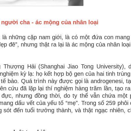
người cha - ác mộng của nhân loại
t là những cặp nam giới, là có một đứa con mang 
p đẽ”, nhưng thật ra lại là ác mộng của nhân loại
Thượng Hải (Shanghai Jiao Tong University), d
ghiệm kỳ lạ: họ kết hợp bộ gen của hai tinh trùng 
tế bào. Quá trình này được gọi là androgenesi, tạ
n cứu đã lặp lại thí nghiệm hàng trăm lần, tạo ra
hể đực, nhưng đồng thời, do ty thể vẫn chứa một
mang dấu vết của yếu tố “mẹ”. Trong số 259 phôi
g sót đến tuổi trưởng thành, và thật ngạc nhiên, 