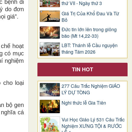
c bệnh di
thứ VII - Ngày thứ 3
lý do đơn
Giá Trị Của Khổ Ðau Và Từ
i giá”.
Bỏ
Đức tin lớn lên trong giông
bão (Mt 14,22-33)
LBT: Thánh lễ Cầu nguyện
 chế hoạt
tháng Tám 2026
ng có mục
hí nghiệm
TIN HOT
 cho loại
277 Câu Trắc Nghiệm GIÁO
LÝ DỰ TÒNG
Nghi thức lễ Gia Tiên
àn bộ gen
 nghĩa cá
Vui Học Giáo Lý 531 Câu Trắc
Nghiệm XƯNG TỘI & RƯỚC