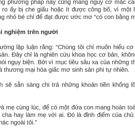
 bằng phương pháp này cũng mang nguy cơ mắc cá
 ro ấy bị che giấu hoặc ít được công bố, vì một 
ạng nhỏ bé chỉ để đạt được ước mơ “có con bằng mọ
hí nghiệm trên người
ờng lập luận rằng: “Chúng tôi chỉ muốn hiểu cơ
 sản. Đây chỉ là nghiên cứu khoa học cơ bản, khô
 nói ngụy biện. Bởi vì mục tiêu sâu xa của những t
à thương mại hóa giấc mơ sinh sản phi tự nhiên.
 sẽ sẵn sàng chi trả những khoản tiền khổng lồ
và mẹ cùng lúc, để có một đứa con mang hoàn to
m cha hay làm mẹ với ai. Đó là đỉnh điểm của chủ
ác ngoài tôi.”