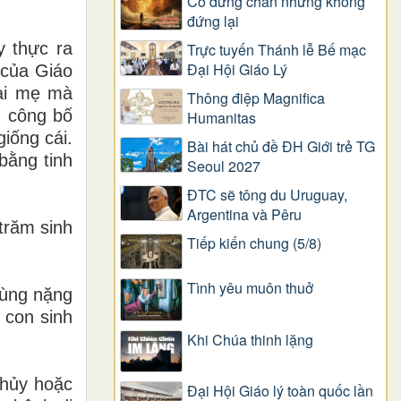
Có dừng chân nhưng không
đứng lại
y thực ra
Trực tuyến Thánh lễ Bế mạc
Đại Hội Giáo Lý
 của Giáo
hai mẹ mà
Thông điệp Magnifica
g công bố
Humanitas
iống cái.
Bài hát chủ đề ĐH Giới trẻ TG
bằng tinh
Seoul 2027
ĐTC sẽ tông du Uruguay,
Argentina và Pêru
trăm sinh
Tiếp kiến chung (5/8)
Tình yêu muôn thuở
 cùng nặng
 con sinh
Khi Chúa thinh lặng
 hủy hoặc
Đại Hội Giáo lý toàn quốc lần