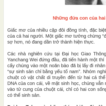
Những đứa con của hai 
Giấc mơ của nhiều cặp đôi đồng tính, đặc biệ
của cả hai người. Một giấc mơ tưởng chừng “đẹ
sợ hơn, nó đang dần trở thành hiện thực.
Các nhà nghiên cứu tại Đại học Giao Thông 
Yanchang Wei đứng đầu, đã tiến hành một thí n
cấy chúng vào một noãn bào đã bị lấy đi nhân 
“sự sinh sản chỉ bằng yếu tố nam”. Nhóm nghiê
chuột có vật chất di truyền đến từ hai cá t
DNA của con cái, về mặt sinh học, chúng vẫn 
vào tử cung của chuột cái, chỉ có hai con sốn
có thể sinh sản.