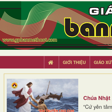
GIỚI THIỆU
GIÁO XỨ
Chúa Nhật
“Cứ yên tâm