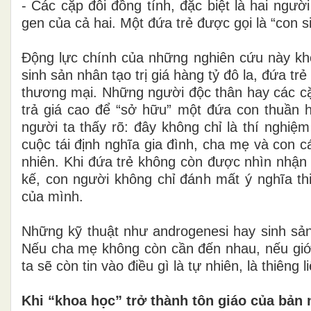
- Các cặp đôi đồng tính, đặc biệt là hai ng
gen của cả hai. Một đứa trẻ được gọi là “con s
Động lực chính của những nghiên cứu này khô
sinh sản nhân tạo trị giá hàng tỷ đô la, đứa t
thương mại. Những người độc thân hay các cặp
trả giá cao để “sở hữu” một đứa con thuần hu
người ta thấy rõ: đây không chỉ là thí nghiệ
cuộc tái định nghĩa gia đình, cha mẹ và con cá
nhiên. Khi đứa trẻ không còn được nhìn nhận
kế, con người không chỉ đánh mất ý nghĩa th
của mình.
Những kỹ thuật như androgenesi hay sinh sản
Nếu cha mẹ không còn cần đến nhau, nếu giới t
ta sẽ còn tin vào điều gì là tự nhiên, là thiêng 
Khi “khoa học” trở thành tôn giáo của bản 