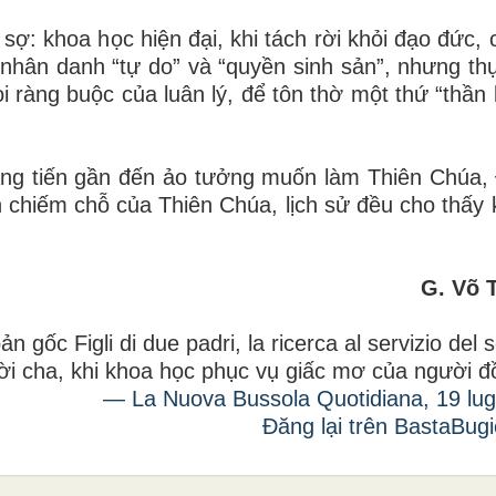
ợ: khoa học hiện đại, khi tách rời khỏi đạo đức, c
nhân danh “tự do” và “quyền sinh sản”, nhưng thự
 ràng buộc của luân lý, để tôn thờ một thứ “thần l
ng tiến gần đến ảo tưởng muốn làm Thiên Chúa,
hiếm chỗ của Thiên Chúa, lịch sử đều cho thấy k
G. Võ 
n gốc Figli di due padri, la ricerca al servizio del
i cha, khi khoa học phục vụ giấc mơ của người đ
— La Nuova Bussola Quotidiana, 19 lugl
Đăng lại trên BastaBugi