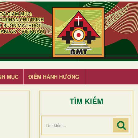
NH MỤC
ĐIỂM HÀNH HƯƠNG
TÌM KIẾM