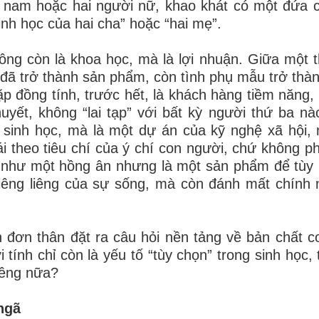
ười nam hoặc hai người nữ, khao khát có một đứa
inh học của hai cha” hoặc “hai mẹ”.
ng còn là khoa học, mà là lợi nhuận. Giữa một t
rẻ đã trở thành sản phẩm, còn tình phụ mẫu trở thà
 đồng tính, trước hết, là khách hàng tiềm năng,
yết, không “lai tạp” với bất kỳ người thứ ba nà
m sinh học, mà là một dự án của kỹ nghệ xã hội,
i theo tiêu chí của ý chí con người, chứ không phả
 như một hồng ân nhưng là một sản phẩm để tùy n
iêng liêng của sự sống, mà còn đánh mất chính 
 đơn thân đặt ra câu hỏi nền tảng về bản chất c
ính chỉ còn là yếu tố “tùy chọn” trong sinh học, 
liêng nữa?
ngã