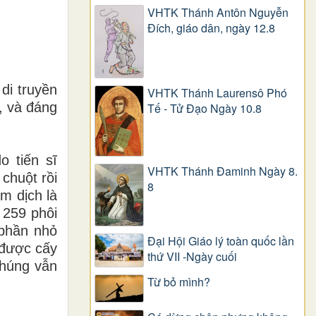
VHTK Thánh Antôn Nguyễn
Ðích, giáo dân, ngày 12.8
di truyền
VHTK Thánh Laurensô Phó
, và đáng
Tế - Tử Đạo Ngày 10.8
o tiến sĩ
VHTK Thánh Đaminh Ngày 8.
chuột rồi
8
m dịch là
 259 phôi
 phần nhỏ
Đại Hội Giáo lý toàn quốc lần
 được cấy
thứ VII -Ngày cuối
chúng vẫn
Từ bỏ mình?