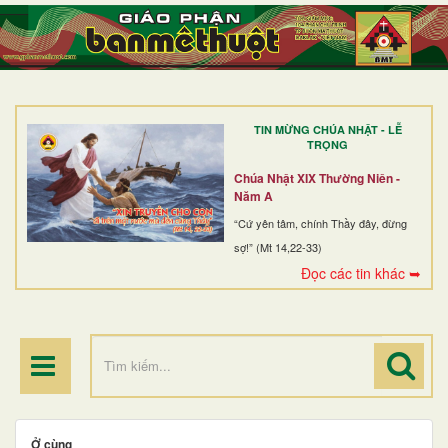
TRANG NHẤT
GIỚI THIỆU
GIÁO XỨ
TIN MỪNG CHÚA NHẬT - LỄ
DÒNG TU
TRỌNG
BAN MỤC VỤ
Chúa Nhật XIX Thường Niên -
Năm A
ĐOÀN THỂ CG
“Cứ yên tâm, chính Thầy đây, đừng
sợ!” (Mt 14,22-33)
LINH MỤC
Đọc các tin khác ➥
ĐIỂM HÀNH HƯƠNG
Ở cùng