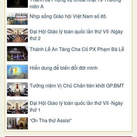
niên A
Nhịp sống Giáo hội Việt Nam số 85
Đại Hội Giáo lý toàn quốc lần thứ VII -Ngày
thứ 2
Thánh Lễ An Táng Cha Cố PX Phạm Bá Lễ
Hiển dung để biến đổi đời mình
Tưởng niệm Vị Chủ Chăn tiên khởi GP.BMT
Đại Hội Giáo lý toàn quốc lần thứ VII -Ngày
thứ 1
“Ơn Tha thứ Assisi”