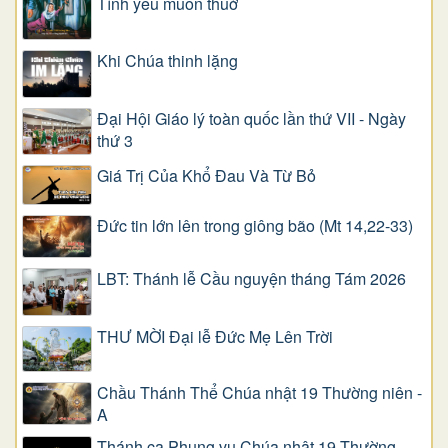
Tình yêu muôn thuở
Khi Chúa thinh lặng
Đại Hội Giáo lý toàn quốc lần thứ VII - Ngày
thứ 3
Giá Trị Của Khổ Ðau Và Từ Bỏ
Đức tin lớn lên trong giông bão (Mt 14,22-33)
LBT: Thánh lễ Cầu nguyện tháng Tám 2026
THƯ MỜI Đại lễ Đức Mẹ Lên Trời
Chầu Thánh Thể Chúa nhật 19 Thường niên -
A
Thánh ca Phụng vụ Chúa nhật 19 Thường