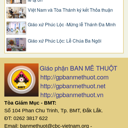
Việt Nam và Tòa Thánh ký kết Thỏa thuận
Giáo xứ Phúc Lộc -Mừng lễ Thánh Đa Minh
Giáo xứ Phúc Lộc: Lễ Chúa Ba Ngôi
Giáo phận BAN MÊ THUỘT
http://gpbanmethuot.com
http://gpbanmethuot.net
http://gpbanmethuot.vn
Tòa Giám Mục - BMT:
Số 104 Phan Chu Trinh, Tp. BMT, Đắk Lắk.
ĐT: 0262 3817 622
Email: banmethuot@cbc-vietnam.org -