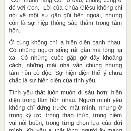
“Con muốn rằng Con ở đâu, chúng cũng ở
đó với Con.” Lời của Ch
úa Giêsu
không chỉ
nói về một sự gần gũi bên ngoài, nhưng
còn là sự hiệp thông sâu thẳm trong tâm
hồn.
Ở cùng không chỉ là hiện diện cạnh nhau.
Có những người sống rất gần mà lòng lại
xa. Có những cuộc gặp gỡ đầy khoảng
cách, những mái nhà vẫn chung nhưng
tâm hồn cô độc. Sự hiện diện thể lý chưa
chắc là sự hiện diện của tình yêu.
Tình yêu thật luôn muốn đi sâu hơn: hiện
diện trong tâm hồn nhau. Người mình yêu
không chỉ đứng trước mặt mình, nhưng ở
trong ký ức, trong thao thức, trong niềm
vui nỗi buồn, trong từng chọn lựa của đời
mình. Khi yêu ai thật lòng, người ấy mang