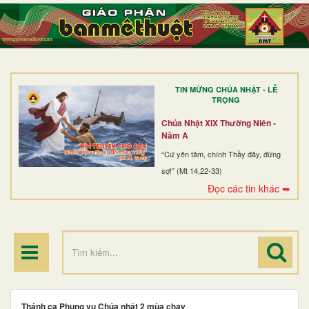
TRANG NHẤT
GIỚI THIỆU
GIÁO XỨ
TIN MỪNG CHÚA NHẬT - LỄ
DÒNG TU
TRỌNG
BAN MỤC VỤ
Chúa Nhật XIX Thường Niên -
Năm A
ĐOÀN THỂ CG
“Cứ yên tâm, chính Thầy đây, đừng
sợ!” (Mt 14,22-33)
LINH MỤC
Đọc các tin khác ➥
ĐIỂM HÀNH HƯƠNG
Thánh ca Phụng vụ Chúa nhật 2 mùa chay