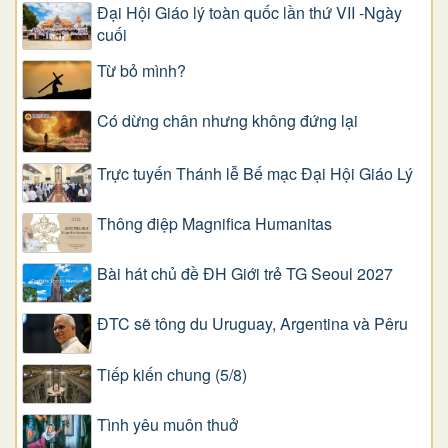
Đại Hội Giáo lý toàn quốc lần thứ VII -Ngày
cuối
Từ bỏ mình?
Có dừng chân nhưng không đứng lại
Trực tuyến Thánh lễ Bế mạc Đại Hội Giáo Lý
Thông điệp Magnifica Humanitas
Bài hát chủ đề ĐH Giới trẻ TG Seoul 2027
ĐTC sẽ tông du Uruguay, Argentina và Pêru
Tiếp kiến chung (5/8)
Tình yêu muôn thuở