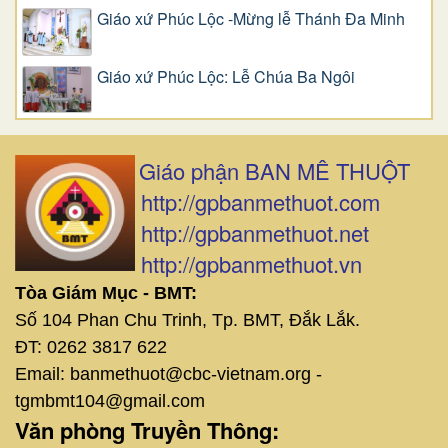
Giáo xứ Phúc Lộc -Mừng lễ Thánh Đa Minh
Giáo xứ Phúc Lộc: Lễ Chúa Ba Ngôi
Giáo phận BAN MÊ THUỘT
http://gpbanmethuot.com
http://gpbanmethuot.net
http://gpbanmethuot.vn
Tòa Giám Mục - BMT:
Số 104 Phan Chu Trinh, Tp. BMT, Đắk Lắk.
ĐT: 0262 3817 622
Email: banmethuot@cbc-vietnam.org -
tgmbmt104@gmail.com
Văn phòng Truyền Thông: