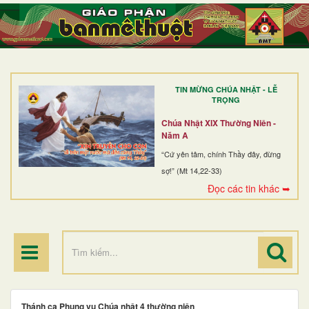
TRANG NHẤT
GIỚI THIỆU
GIÁO XỨ
TIN MỪNG CHÚA NHẬT - LỄ
DÒNG TU
TRỌNG
BAN MỤC VỤ
Chúa Nhật XIX Thường Niên -
Năm A
ĐOÀN THỂ CG
“Cứ yên tâm, chính Thầy đây, đừng
sợ!” (Mt 14,22-33)
LINH MỤC
Đọc các tin khác ➥
ĐIỂM HÀNH HƯƠNG
Thánh ca Phụng vụ Chúa nhật 4 thường niên