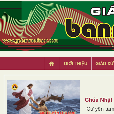
GIỚI THIỆU
GIÁO XỨ
Chúa Nhật
“Cứ yên tâm