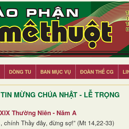
DÒNG TU
BAN MỤC VỤ
ĐOÀN THỂ CG
LI
TIN MỪNG CHÚA NHẬT - LỄ TRỌNG
 XIX Thường Niên - Năm A
, chính Thầy đây, đừng sợ!” (Mt 14,22-33)