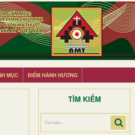
NH MỤC
ĐIỂM HÀNH HƯƠNG
TÌM KIẾM