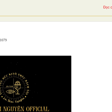
Đọc c
079