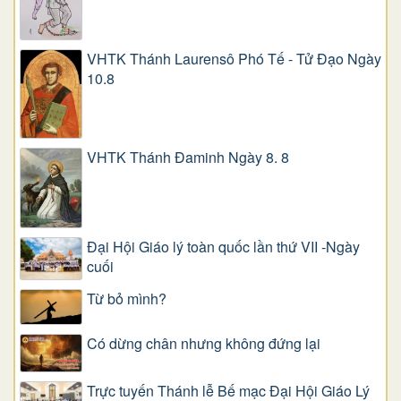
VHTK Thánh Laurensô Phó Tế - Tử Đạo Ngày
10.8
VHTK Thánh Đaminh Ngày 8. 8
Đại Hội Giáo lý toàn quốc lần thứ VII -Ngày
cuối
Từ bỏ mình?
Có dừng chân nhưng không đứng lại
Trực tuyến Thánh lễ Bế mạc Đại Hội Giáo Lý