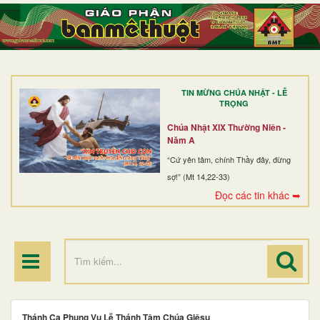
TRANG NHẤT
GIỚI THIỆU
GIÁO XỨ
TIN MỪNG CHÚA NHẬT - LỄ
DÒNG TU
TRỌNG
BAN MỤC VỤ
Chúa Nhật XIX Thường Niên -
Năm A
ĐOÀN THỂ CG
“Cứ yên tâm, chính Thầy đây, đừng
sợ!” (Mt 14,22-33)
LINH MỤC
Đọc các tin khác ➥
ĐIỂM HÀNH HƯƠNG
Thánh Ca Phụng Vụ Lễ Thánh Tâm Chúa Giêsu