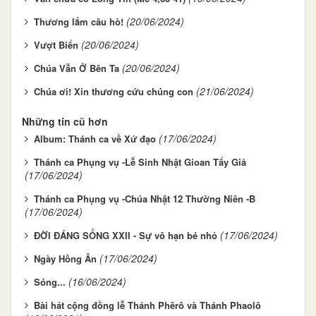
(20/06/2024)
Thương lắm câu hò!
(20/06/2024)
Vượt Biển
(20/06/2024)
Chúa Vẫn Ở Bên Ta
(21/06/2024)
Chúa ơi! Xin thương cứu chúng con
Những tin cũ hơn
(17/06/2024)
Album: Thánh ca về Xứ đạo
Thánh ca Phụng vụ -Lễ Sinh Nhật Gioan Tẩy Giả
(17/06/2024)
Thánh ca Phụng vụ -Chúa Nhật 12 Thường Niên -B
(17/06/2024)
(17/06/2024)
ĐỜI ĐÁNG SỐNG XXII - Sự vô hạn bé nhỏ
(17/06/2024)
Ngày Hồng Ân
(16/06/2024)
Sóng...
Bài hát cộng đồng lễ Thánh Phêrô và Thánh Phaolô