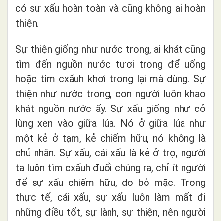
có sự xấu hoàn toàn và cũng không ai hoàn
thiện.
Sự thiện giống như nước trong, ai khát cũng
tìm đến nguồn nước tươi trong để uống
hoặc tìm cxấuh khơi trong lại mà dùng. Sự
thiện như nước trong, con người luôn khao
khát nguồn nước ấy. Sự xấu giống như cỏ
lùng xen vào giữa lúa. Nó ở giữa lúa như
một kẻ ở tạm, kẻ chiếm hữu, nó không là
chủ nhân. Sự xấu, cái xấu là kẻ ở trọ, người
ta luôn tìm cxấuh đuổi chúng ra, chỉ ít người
để sự xấu chiếm hữu, do bỏ mặc. Trong
thực tế, cái xấu, sự xấu luôn làm mất đi
những điều tốt, sự lành, sự thiện, nên người