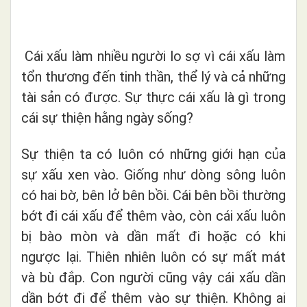
Cái xấu làm nhiều người lo sợ vì cái xấu làm
tổn thương đến tinh thần, thể lý và cả những
tài sản có được. Sự thực cái xấu là gì trong
cái sự thiện hằng ngày sống?
Sự thiện ta có luôn có những giới hạn của
sự xấu xen vào. Giống như dòng sông luôn
có hai bờ, bên lở bên bồi. Cái bên bồi thường
bớt đi cái xấu để thêm vào, còn cái xấu luôn
bị bào mòn và dần mất đi hoặc có khi
ngược lại. Thiên nhiên luôn có sự mất mát
và bù đắp. Con người cũng vậy cái xấu dần
dần bớt đi để thêm vào sự thiện. Không ai