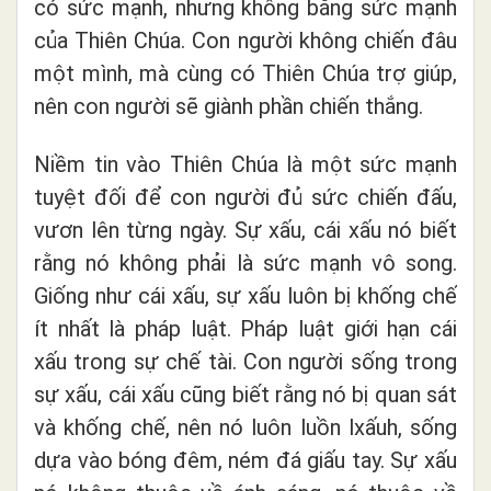
có sức mạnh, nhưng không bằng sức mạnh
của Thiên Chúa. Con người không chiến đâu
một mình, mà cùng có Thiên Chúa trợ giúp,
nên con người sẽ giành phần chiến thắng.
Niềm tin vào Thiên Chúa là một sức mạnh
tuyệt đối để con người đủ sức chiến đấu,
vươn lên từng ngày. Sự xấu, cái xấu nó biết
rằng nó không phải là sức mạnh vô song.
Giống như cái xấu, sự xấu luôn bị khống chế
ít nhất là pháp luật. Pháp luật giới hạn cái
xấu trong sự chế tài. Con người sống trong
sự xấu, cái xấu cũng biết rằng nó bị quan sát
và khống chế, nên nó luôn luồn lxấuh, sống
dựa vào bóng đêm, ném đá giấu tay. Sự xấu