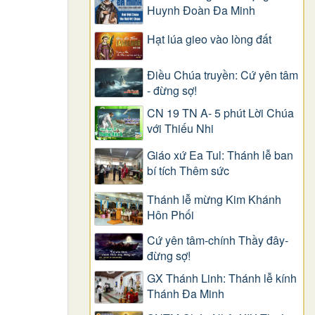
Huynh Đoàn Đa Minh
Hạt lúa gieo vào lòng đất
Điều Chúa truyền: Cứ yên tâm
- đừng sợ!
CN 19 TN A- 5 phút Lời Chúa
với Thiếu Nhi
Giáo xứ Ea Tul: Thánh lễ ban
bí tích Thêm sức
Thánh lễ mừng Kim Khánh
Hôn Phối
Cứ yên tâm-chính Thầy đây-
đừng sợ!
GX Thánh Linh: Thánh lễ kính
Thánh Đa Minh