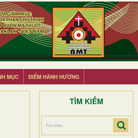
NH MỤC
ĐIỂM HÀNH HƯƠNG
TÌM KIẾM