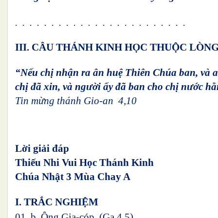
. . . . . . . . . . . . . . . . . . . . . . . .
III. CÂU THÁNH KINH HỌC THUỘC LÒN
“Nếu chị nhận ra ân huệ Thiên Chúa ban, và ai
chị đã xin,
và người ấy đã ban cho chị nước hằ
Tin mừng thánh Gio-an 4,10
Lời giải đáp
Thiếu Nhi Vui Học Thánh Kinh
Chúa Nhật 3 Mùa Chay A
I. TRẮC NGHIỆM
01. b. Ông Gia-cóp. (Ga 4,5)