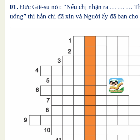
01.
Đức Giê-su nói: “Nếu chị nhận ra … … … Thiê
uống” thì hẳn chị đã xin và Người ấy đã ban cho