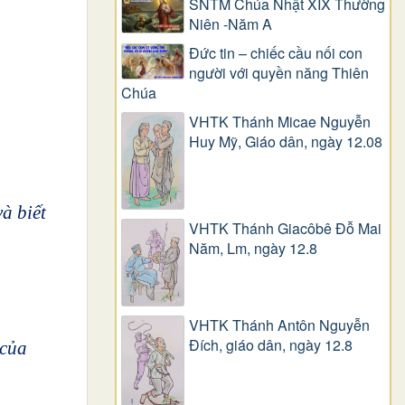
SNTM Chúa Nhật XIX Thường
Niên -Năm A
Đức tin – chiếc cầu nối con
người với quyền năng Thiên
Chúa
VHTK Thánh Micae Nguyễn
Huy Mỹ, Giáo dân, ngày 12.08
à biết
VHTK Thánh Giacôbê Ðỗ Mai
Năm, Lm, ngày 12.8
VHTK Thánh Antôn Nguyễn
Ðích, giáo dân, ngày 12.8
 của