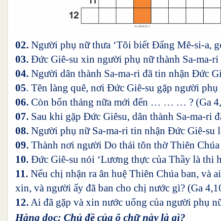
02.
Người phụ nữ thưa ‘Tôi biết Đấng Mê-si-a, gọi
03.
Đức Giê-su xin người phụ nữ thành Sa-ma-ri 
04.
Người dân thành Sa-ma-ri đã tin nhận Đức Giê
05
. Tên làng quê, nơi Đức Giê-su gặp người phụ 
06.
Còn bốn tháng nữa mới đến … … … ?
(Ga 4
07.
Sau khi gặp Đức Giêsu, dân thành Sa-ma-ri đã
08.
Người phụ nữ Sa-ma-ri tin nhận Đức Giê-su là
09.
Thành nơi người Do thái tôn thờ Thiên Chúa t
10.
Đức Giê-su nói ‘Lương thực của Thầy là thi h
11.
Nếu chị nhận ra ân huệ Thiên Chúa ban, và ai 
xin, và người ấy đã ban cho chị nước gì? (Ga 4,1
12.
Ai đã gặp và xin nước uống của người phụ nữ
Hàng dọc: Chủ đề của ô chữ này là gì?