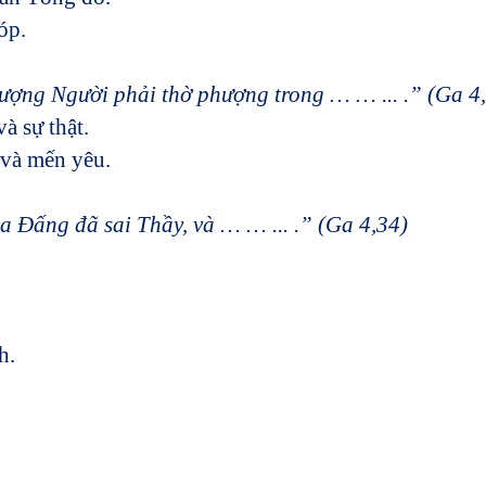
p.
ượng Người phải thờ phượng trong … … ... .” (Ga 4,
sự thật.
à mến yêu.
 Đấng đã sai Thầy, và … … ... .” (Ga 4,34)
h.