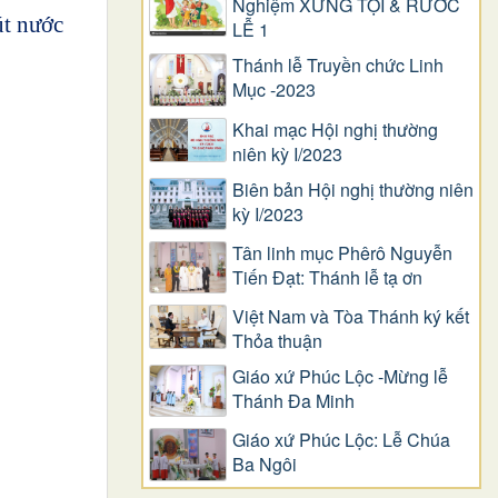
Nghiệm XƯNG TỘI & RƯỚC
út nước
LỄ 1
Thánh lễ Truyền chức Linh
Mục -2023
Khai mạc Hội nghị thường
niên kỳ I/2023
Biên bản Hội nghị thường niên
kỳ I/2023
Tân linh mục Phêrô Nguyễn
Tiến Đạt: Thánh lễ tạ ơn
Việt Nam và Tòa Thánh ký kết
Thỏa thuận
Giáo xứ Phúc Lộc -Mừng lễ
Thánh Đa Minh
Giáo xứ Phúc Lộc: Lễ Chúa
Ba Ngôi