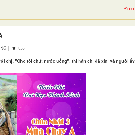
Đọc c
A
ÙNG |
855
ới chị: "Cho tôi chút nước uống", thì hẳn chị đã xin, và người ấ