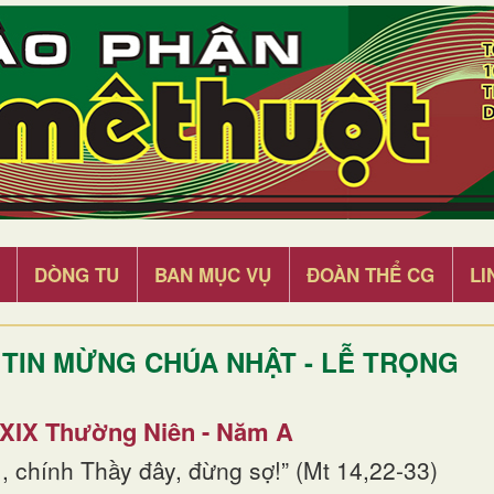
DÒNG TU
BAN MỤC VỤ
ĐOÀN THỂ CG
LI
TIN MỪNG CHÚA NHẬT - LỄ TRỌNG
 XIX Thường Niên - Năm A
, chính Thầy đây, đừng sợ!” (Mt 14,22-33)