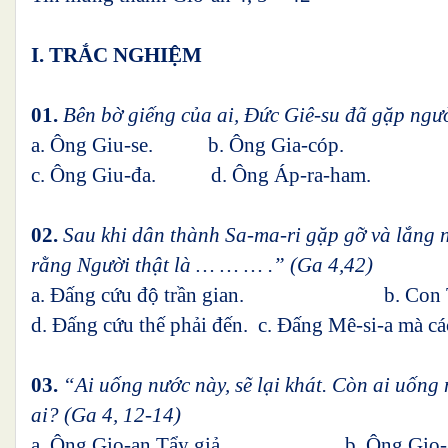
I. TRẮC NGHIỆM
01.
Bên bờ giếng của ai, Đức Giê-su đã gặp ngư
a. Ông Giu-se. b. Ông Gia-cóp.
c. Ông Giu-đa. d. Ông Áp-ra-ham.
02.
Sau khi dân thành Sa-ma-ri gặp gỡ và lắng n
rằng Người thật là … … … .” (Ga 4,42)
a. Đấng cứu độ trần gian. b. Con Th
d. Đấng cứu thế phải đến. c. Đấng Mê-si-a mà cá
03.
“Ai uống nước này, sẽ lại khát. Còn ai uống 
ai? (Ga 4, 12-14)
a. Ông Gio-an Tẩy giả. b. Ông Gio-an