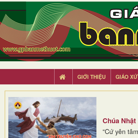
GIỚI THIỆU
GIÁO XỨ
Chúa Nhật
“Cứ yên tâm