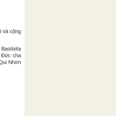
ô và cộng
aotixita
 Đức cha
 Qui Nhơn