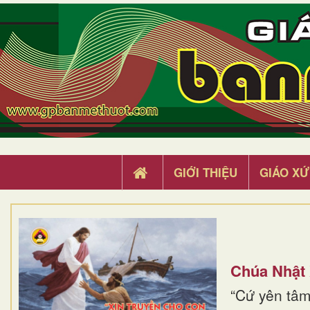
GIỚI THIỆU
GIÁO XỨ
Chúa Nhật
“Cứ yên tâm