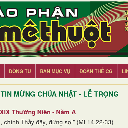
DÒNG TU
BAN MỤC VỤ
ĐOÀN THỂ CG
LI
TIN MỪNG CHÚA NHẬT - LỄ TRỌNG
 XIX Thường Niên - Năm A
, chính Thầy đây, đừng sợ!” (Mt 14,22-33)