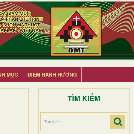
NH MỤC
ĐIỂM HÀNH HƯƠNG
TÌM KIẾM