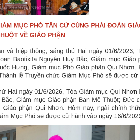
 GIÁM MỤC PHÓ TÂN CỬ CÙNG PHÁI ĐOÀN GI
THUỘT VỀ GIÁO PHẬN
n và hiệp thông, sáng thứ Hai ngày 01/6/2026,
ioan Baotixita Nguyễn Huy Bắc, Giám mục Giáo 
 Quốc Hưng, Giám mục Phó Giáo phận Qui Nhơn. 
o Thánh lễ Truyền chức Giám Mục Phó sẽ được cử
 thứ Hai ngày 01/6/2026, Tòa Giám mục Qui Nhơn
uy Bắc, Giám mục Giáo phận Ban Mê Thuột; Đức 
 Giáo phận Qui Nhơn. Hôm nay, ngài chính thức
Giám Mục Phó sẽ được cử hành vào ngày 16/6/202