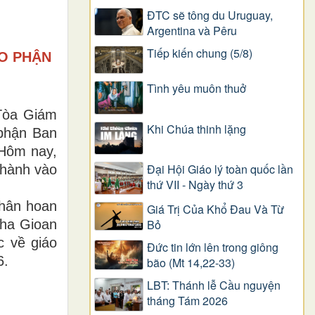
ĐTC sẽ tông du Uruguay,
Argentina và Pêru
Tiếp kiến chung (5/8)
ÁO PHẬN
Tình yêu muôn thuở
 Tòa Giám
Khi Chúa thinh lặng
phận Ban
Hôm nay,
Đại Hội Giáo lý toàn quốc lần
 hành vào
thứ VII - Ngày thứ 3
 hân hoan
Giá Trị Của Khổ Ðau Và Từ
Bỏ
cha Gioan
 về giáo
Đức tin lớn lên trong giông
6.
bão (Mt 14,22-33)
LBT: Thánh lễ Cầu nguyện
tháng Tám 2026