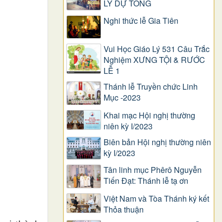
LÝ DỰ TÒNG
Nghi thức lễ Gia Tiên
Vui Học Giáo Lý 531 Câu Trắc
Nghiệm XƯNG TỘI & RƯỚC
LỄ 1
Thánh lễ Truyền chức Linh
Mục -2023
Khai mạc Hội nghị thường
niên kỳ I/2023
Biên bản Hội nghị thường niên
kỳ I/2023
Tân linh mục Phêrô Nguyễn
Tiến Đạt: Thánh lễ tạ ơn
Việt Nam và Tòa Thánh ký kết
Thỏa thuận