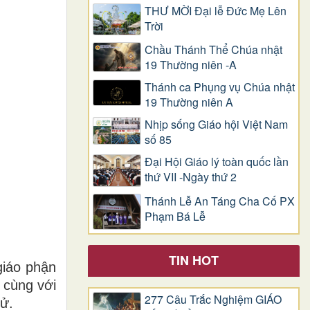
THƯ MỜI Đại lễ Đức Mẹ Lên
Trời
Chầu Thánh Thể Chúa nhật
19 Thường niên -A
Thánh ca Phụng vụ Chúa nhật
19 Thường niên A
Nhịp sống Giáo hội Việt Nam
số 85
Đại Hội Giáo lý toàn quốc lần
thứ VII -Ngày thứ 2
Thánh Lễ An Táng Cha Cố PX
Phạm Bá Lễ
TIN HOT
giáo phận
 cùng với
277 Câu Trắc Nghiệm GIÁO
ử.