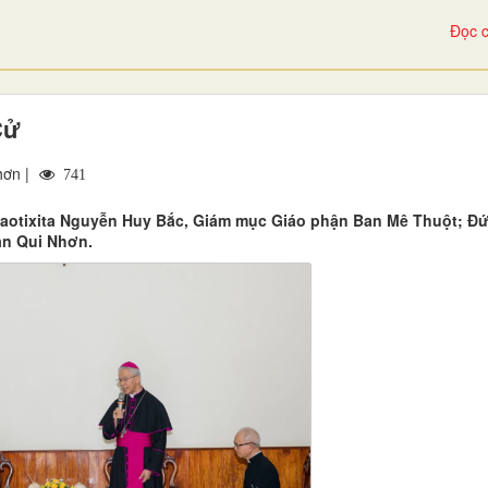
Đọc c
Cử
hơn |
741
aotixita Nguyễn Huy Bắc, Giám mục Giáo phận Ban Mê Thuột; Đ
ận Qui Nhơn.