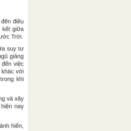
 đến điều
 kết giữa
ước Trời.
ữa suy tư
ngũ giảng
 đến việc
 khác với
trong khi
ng và xây
 hiện nay
ánh hiến,