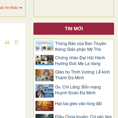
ác tin khác ➥
TIN MỚI
Thông Báo của Ban Truyền
thông Giáo phận Mỹ Tho
Chứng nhân Đại Hội Hành
Hương Đức Mẹ La Vang
Giáo họ Trinh Vương: Lễ kính
Thánh Đa Minh
Gx. Chi Lăng: Bổn mạng
Huynh Đoàn Đa Minh
Hạt lúa gieo vào lòng đất
Điều Chúa truyền: Cứ yên tâm