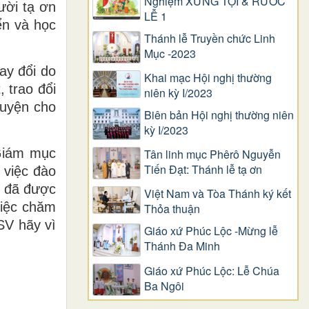
Nghiệm XƯNG TỘI & RƯỚC
ười tạ ơn
LỄ 1
ển và học
Thánh lễ Truyền chức Linh
Mục -2023
ay đổi do
Khai mạc Hội nghị thường
 trao đổi
niên kỳ I/2023
guyện cho
Biên bản Hội nghị thường niên
kỳ I/2023
 Giám mục
Tân linh mục Phêrô Nguyễn
Tiến Đạt: Thánh lễ tạ ơn
 việc đào
n đã được
Việt Nam và Tòa Thánh ký kết
việc chăm
Thỏa thuận
SV hãy vì
Giáo xứ Phúc Lộc -Mừng lễ
Thánh Đa Minh
Giáo xứ Phúc Lộc: Lễ Chúa
Ba Ngôi