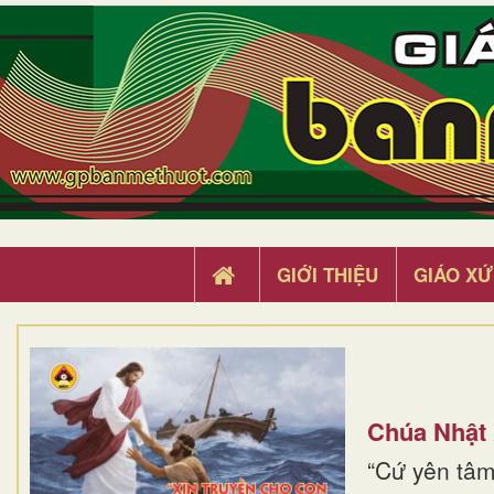
GIỚI THIỆU
GIÁO XỨ
Chúa Nhật
“Cứ yên tâm