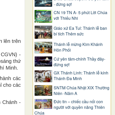
- đừng sợ!
CN 19 TN A- 5 phút Lời Chúa
với Thiếu Nhi
Giáo xứ Ea Tul: Thánh lễ ban
bí tích Thêm sức
 lên trên
Thánh lễ mừng Kim Khánh
Hôn Phối
n CGVN) -
Cứ yên tâm-chính Thầy đây-
osáng thứ
đừng sợ!
hí Minh.
GX Thánh Linh: Thánh lễ kính
Thánh Đa Minh
thành các
ỉ cho các
SNTM Chúa Nhật XIX Thường
Niên -Năm A
Đức tin – chiếc cầu nối con
n Chánh -
người với quyền năng Thiên
Chúa