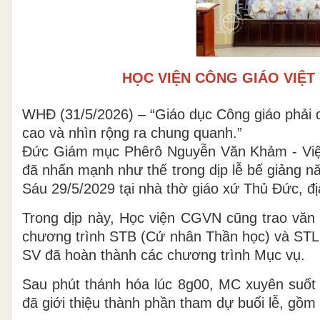
HỌC VIỆN CÔNG GIÁO VIỆT 
WHĐ (31/5/2026) – “Giáo dục Công giáo phải q
cao và nhìn rộng ra chung quanh.”
Đức Giám mục Phêrô Nguyễn Văn Khảm - Viện
đã nhấn mạnh như thế trong dịp lễ bế giảng 
Sáu 29/5/2029 tại nhà thờ giáo xứ Thủ Đức, đ
Trong dịp này, Học viện CGVN cũng trao văn 
chương trình STB (Cử nhân Thần học) và STL (
SV đã hoàn thành các chương trình Mục vụ.
Sau phút thánh hóa lúc 8g00, MC xuyên suốt
đã giới thiệu thành phần tham dự buổi lễ, gồm 