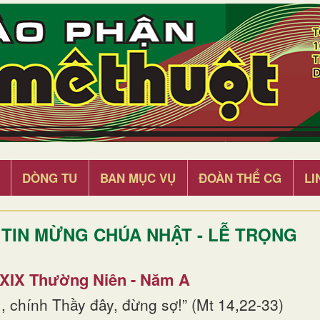
DÒNG TU
BAN MỤC VỤ
ĐOÀN THỂ CG
LI
TIN MỪNG CHÚA NHẬT - LỄ TRỌNG
 XIX Thường Niên - Năm A
, chính Thầy đây, đừng sợ!” (Mt 14,22-33)