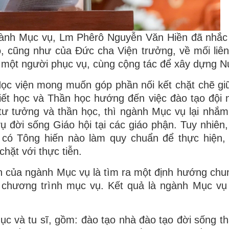
gành Mục vụ, Lm Phêrô Nguyễn Văn Hiền đã nhắc
cũng như của Đức cha Viện trưởng, về mối liên
 một người phục vụ, cùng cộng tác để xây dựng N
Học viện mong muốn góp phần nối kết chặt chẽ gi
iết học và Thần học hướng đến việc đào tạo đội 
tư tưởng và thần học, thì ngành Mục vụ lại nhắm
ụ đời sống Giáo hội tại các giáo phận. Tuy nhiên,
có Tông hiến nào làm quy chuẩn để thực hiện, 
hặt với thực tiễn.
h của ngành Mục vụ là tìm ra một định hướng chu
 chương trình mục vụ. Kết quả là ngành Mục vụ
mục và tu sĩ, gồm: đào tạo nhà đào tạo đời sống th