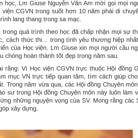
ần học, Lm Giuse Nguyễn Văn Am mời gọi mọi ng
c viện CGVN trong suốt hơn 10 năm phải di chuy
rình lang thang trong sa mạc.
trong quá trình theo học đã chấp nhận mọi sự th
, cách thức thi… trong tình yêu thương hiệp nhất,
triển của Học viện. Lm Giuse xin mọi người cầu n
 chóng hoàn thành tốt đẹp trong năm sau.
ại rằng: Vì Học viện CGVN trực thuộc Hội đồng
 mục VN trực tiếp quan tâm, tìm cách giúp cho
ất. Trong năm vừa qua, các Hội đồng Chuyên mô
áo sư trong Hội đồng Chuyên môn này luôn làm 
áp ứng những nguyện vọng của SV. Mong rằng các 
 góp xây dựng.