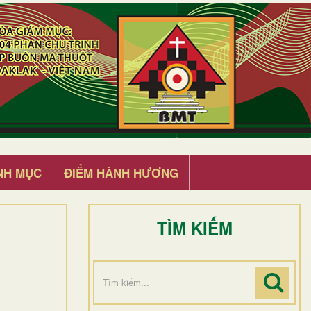
NH MỤC
ĐIỂM HÀNH HƯƠNG
TÌM KIẾM