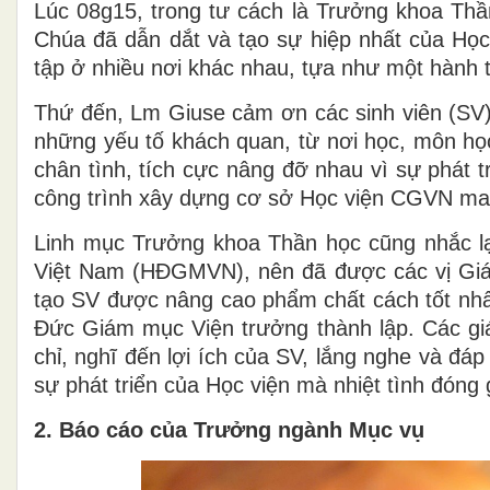
Lúc 08g15, trong tư cách là Trưởng khoa Th
Chúa đã dẫn dắt và tạo sự hiệp nhất của Họ
tập ở nhiều nơi khác nhau, tựa như một hành t
Thứ đến, Lm Giuse cảm ơn các sinh viên (SV) 
những yếu tố khách quan, từ nơi học, môn học
chân tình, tích cực nâng đỡ nhau vì sự phát 
công trình xây dựng cơ sở Học viện CGVN mau
Linh mục Trưởng khoa Thần học cũng nhắc l
Việt Nam (HĐGMVN), nên đã được các vị Giám
tạo SV được nâng cao phẩm chất cách tốt nh
Đức Giám mục Viện trưởng thành lập. Các gi
chỉ, nghĩ đến lợi ích của SV, lắng nghe và đ
sự phát triển của Học viện mà nhiệt tình đóng
2.
Báo cáo của Trưởng ngành
Mục
v
ụ