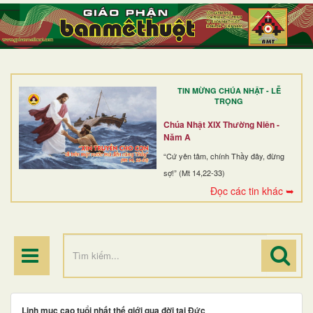
TRANG NHẤT
GIỚI THIỆU
GIÁO XỨ
TIN MỪNG CHÚA NHẬT - LỄ
DÒNG TU
TRỌNG
BAN MỤC VỤ
Chúa Nhật XIX Thường Niên -
Năm A
ĐOÀN THỂ CG
“Cứ yên tâm, chính Thầy đây, đừng
sợ!” (Mt 14,22-33)
LINH MỤC
Đọc các tin khác ➥
ĐIỂM HÀNH HƯƠNG
Linh mục cao tuổi nhất thế giới qua đời tại Đức