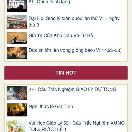
Khi Chúa thinh lặng
Đại Hội Giáo lý toàn quốc lần thứ VII - Ngày
thứ 3
Giá Trị Của Khổ Ðau Và Từ Bỏ
Đức tin lớn lên trong giông bão (Mt 14,22-33)
TIN HOT
277 Câu Trắc Nghiệm GIÁO LÝ DỰ TÒNG
Nghi thức lễ Gia Tiên
Vui Học Giáo Lý 531 Câu Trắc Nghiệm XƯNG
TỘI & RƯỚC LỄ 1