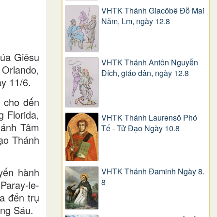
VHTK Thánh Giacôbê Ðỗ Mai
Năm, Lm, ngày 12.8
húa Giêsu
VHTK Thánh Antôn Nguyễn
 Orlando,
Ðích, giáo dân, ngày 12.8
y 11/6.
ỳ cho đến
 Florida,
VHTK Thánh Laurensô Phó
Thánh Tâm
Tế - Tử Đạo Ngày 10.8
đạo Thánh
uyến hành
VHTK Thánh Đaminh Ngày 8.
8
Paray-le-
a đến trụ
áng Sáu.