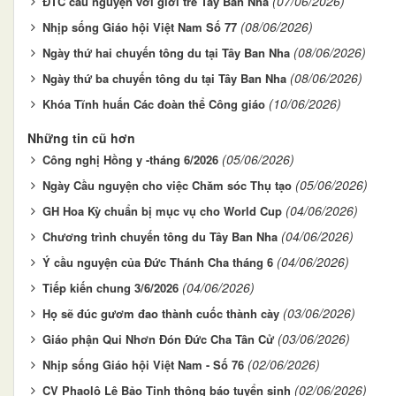
(07/06/2026)
ĐTC cầu nguyện với giới trẻ Tây Ban Nha
(08/06/2026)
Nhịp sống Giáo hội Việt Nam Số 77
(08/06/2026)
Ngày thứ hai chuyến tông du tại Tây Ban Nha
(08/06/2026)
Ngày thứ ba chuyến tông du tại Tây Ban Nha
(10/06/2026)
Khóa Tĩnh huấn Các đoàn thể Công giáo
Những tin cũ hơn
(05/06/2026)
Công nghị Hồng y -tháng 6/2026
(05/06/2026)
Ngày Cầu nguyện cho việc Chăm sóc Thụ tạo
(04/06/2026)
GH Hoa Kỳ chuẩn bị mục vụ cho World Cup
(04/06/2026)
Chương trình chuyến tông du Tây Ban Nha
(04/06/2026)
Ý cầu nguyện của Đức Thánh Cha tháng 6
(04/06/2026)
Tiếp kiến chung 3/6/2026
(03/06/2026)
Họ sẽ đúc gươm đao thành cuốc thành cày
(03/06/2026)
Giáo phận Qui Nhơn Đón Đức Cha Tân Cử
(02/06/2026)
Nhịp sống Giáo hội Việt Nam - Số 76
(02/06/2026)
CV Phaolô Lê Bảo Tịnh thông báo tuyển sinh