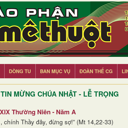
DÒNG TU
BAN MỤC VỤ
ĐOÀN THỂ CG
LI
TIN MỪNG CHÚA NHẬT - LỄ TRỌNG
 XIX Thường Niên - Năm A
, chính Thầy đây, đừng sợ!” (Mt 14,22-33)