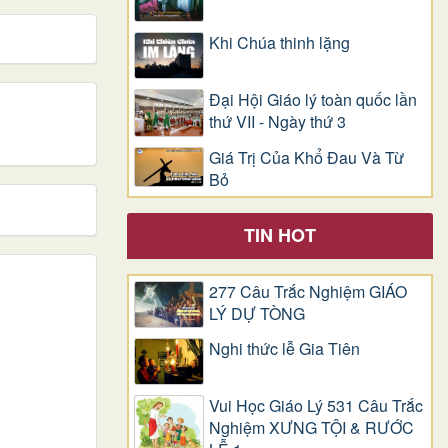
Khi Chúa thinh lặng
Đại Hội Giáo lý toàn quốc lần
thứ VII - Ngày thứ 3
Giá Trị Của Khổ Ðau Và Từ
Bỏ
TIN HOT
277 Câu Trắc Nghiệm GIÁO
LÝ DỰ TÒNG
Nghi thức lễ Gia Tiên
Vui Học Giáo Lý 531 Câu Trắc
Nghiệm XƯNG TỘI & RƯỚC