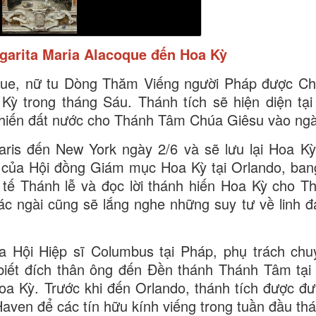
garita Maria Alacoque đến Hoa Kỳ
oque, nữ tu Dòng Thăm Viếng người Pháp được C
 trong tháng Sáu. Thánh tích sẽ hiện diện tại
 hiến đất nước cho Thánh Tâm Chúa Giêsu vào ngà
aris đến New York ngày 2/6 và sẽ lưu lại Hoa K
 của Hội đồng Giám mục Hoa Kỳ tại Orlando, bang
tế Thánh lễ và đọc lời thánh hiến Hoa Kỳ cho 
ác ngài cũng sẽ lắng nghe những suy tư về linh 
a Hội Hiệp sĩ Columbus tại Pháp, phụ trách ch
biết đích thân ông đến Đền thánh Thánh Tâm tại 
a Kỳ. Trước khi đến Orlando, thánh tích được đư
aven để các tín hữu kính viếng trong tuần đầu th