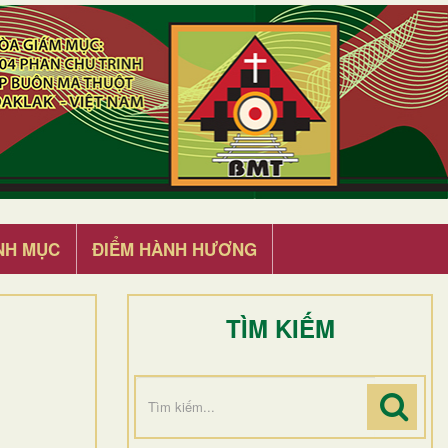
NH MỤC
ĐIỂM HÀNH HƯƠNG
TÌM KIẾM