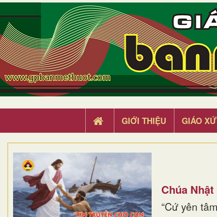
GIỚI THIỆU
GIÁO XỨ
Chúa Nhật
“Cứ yên tâm