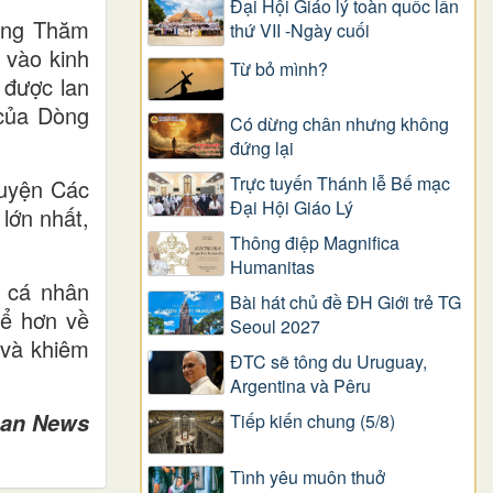
Đại Hội Giáo lý toàn quốc lần
Dòng Thăm
thứ VII -Ngày cuối
 vào kinh
Từ bỏ mình?
 được lan
 của Dòng
Có dừng chân nhưng không
đứng lại
Trực tuyến Thánh lễ Bế mạc
guyện Các
Đại Hội Giáo Lý
lớn nhất,
Thông điệp Magnifica
Humanitas
g cá nhân
Bài hát chủ đề ĐH Giới trẻ TG
hể hơn về
Seoul 2027
 và khiêm
ĐTC sẽ tông du Uruguay,
Argentina và Pêru
can News
Tiếp kiến chung (5/8)
Tình yêu muôn thuở