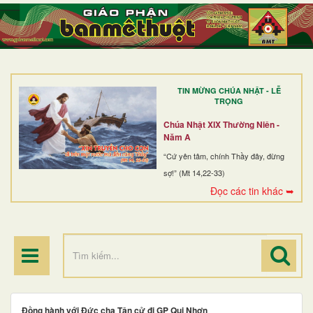
TRANG NHẤT
GIỚI THIỆU
GIÁO XỨ
TIN MỪNG CHÚA NHẬT - LỄ
DÒNG TU
TRỌNG
BAN MỤC VỤ
Chúa Nhật XIX Thường Niên -
Năm A
ĐOÀN THỂ CG
“Cứ yên tâm, chính Thầy đây, đừng
sợ!” (Mt 14,22-33)
LINH MỤC
Đọc các tin khác ➥
ĐIỂM HÀNH HƯƠNG
Đồng hành với Đức cha Tân cử đi GP Qui Nhơn