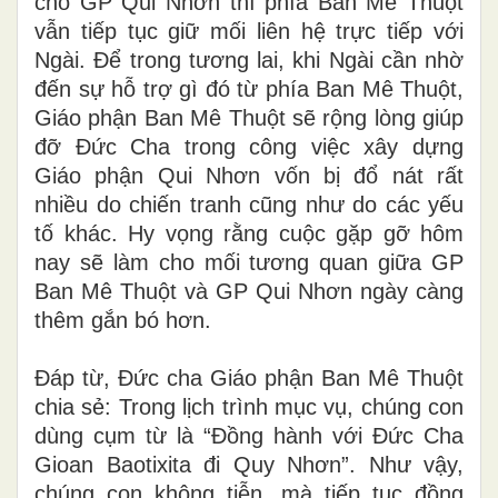
cho GP Qui Nhơn thì phía Ban Mê Thuột
vẫn tiếp tục giữ mối liên hệ trực tiếp với
Ngài. Để trong tương lai, khi Ngài cần nhờ
đến sự hỗ trợ gì đó từ phía Ban Mê Thuột,
Giáo phận Ban Mê Thuột sẽ rộng lòng giúp
đỡ Đức Cha trong công việc xây dựng
Giáo phận Qui Nhơn vốn bị đổ nát rất
nhiều do chiến tranh cũng như do các yếu
tố khác. Hy vọng rằng cuộc gặp gỡ hôm
nay sẽ làm cho mối tương quan giữa GP
Ban Mê Thuột và GP Qui Nhơn ngày càng
thêm gắn bó hơn.
Đáp từ, Đức cha Giáo phận Ban Mê Thuột
chia sẻ: Trong lịch trình mục vụ, chúng con
dùng cụm từ là “Đồng hành với Đức Cha
Gioan Baotixita đi Quy Nhơn”. Như vậy,
chúng con không tiễn, mà tiếp tục đồng