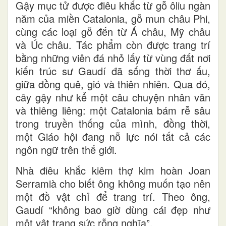
Gậy mục tử được điêu khắc từ gỗ ôliu ngàn
năm của miền Catalonia, gỗ mun châu Phi,
cùng các loại gỗ đến từ Á châu, Mỹ châu
và Úc châu. Tác phẩm còn được trang trí
bằng những viên đá nhỏ lấy từ vùng đất nơi
kiến trúc sư Gaudí đã sống thời thơ ấu,
giữa đồng quê, gió và thiên nhiên. Qua đó,
cây gậy như kể một câu chuyện nhân văn
và thiêng liêng: một Catalonia bám rễ sâu
trong truyền thống của mình, đồng thời,
một Giáo hội đang nỗ lực nói tất cả các
ngôn ngữ trên thế giới.
Nhà điêu khắc kiêm thợ kim hoàn Joan
Serramià cho biết ông không muốn tạo nên
một đồ vật chỉ để trang trí. Theo ông,
Gaudí “không bao giờ dùng cái đẹp như
một vật trang sức rỗng nghĩa”.