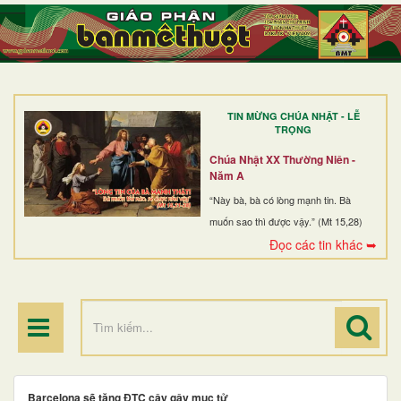
TRANG NHẤT
GIỚI THIỆU
GIÁO XỨ
TIN MỪNG CHÚA NHẬT - LỄ
DÒNG TU
TRỌNG
BAN MỤC VỤ
Chúa Nhật XX Thường Niên -
Năm A
ĐOÀN THỂ CG
“Này bà, bà có lòng mạnh tin. Bà
muốn sao thì được vậy.” (Mt 15,28)
LINH MỤC
Đọc các tin khác ➥
ĐIỂM HÀNH HƯƠNG
Barcelona sẽ tặng ĐTC cây gậy mục tử