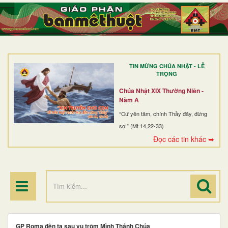
TRANG NHẤT
GIỚI THIỆU
GIÁO XỨ
TIN MỪNG CHÚA NHẬT - LỄ
DÒNG TU
TRỌNG
BAN MỤC VỤ
Chúa Nhật XIX Thường Niên -
Năm A
ĐOÀN THỂ CG
“Cứ yên tâm, chính Thầy đây, đừng
sợ!” (Mt 14,22-33)
LINH MỤC
Đọc các tin khác ➥
ĐIỂM HÀNH HƯƠNG
GP Roma đền tạ sau vụ trộm Mình Thánh Chúa