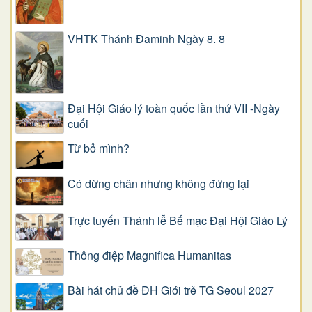
VHTK Thánh Đaminh Ngày 8. 8
Đại Hội Giáo lý toàn quốc lần thứ VII -Ngày
cuối
Từ bỏ mình?
Có dừng chân nhưng không đứng lại
Trực tuyến Thánh lễ Bế mạc Đại Hội Giáo Lý
Thông điệp Magnifica Humanitas
Bài hát chủ đề ĐH Giới trẻ TG Seoul 2027