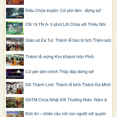
Điều Chúa truyền: Cứ yên tâm - đừng sợ!
CN 19 TN A- 5 phút Lời Chúa với Thiếu Nhi
Giáo xứ Ea Tul: Thánh lễ ban bí tích Thêm sức
Thánh lễ mừng Kim Khánh Hôn Phối
Cứ yên tâm-chính Thầy đây-đừng sợ!
GX Thánh Linh: Thánh lễ kính Thánh Đa Minh
SNTM Chúa Nhật XIX Thường Niên -Năm A
Đức tin – chiếc cầu nối con người với quyền