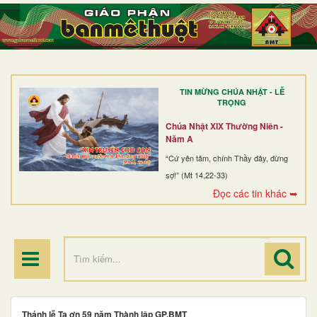
TRANG NHẤT
GIỚI THIỆU
GIÁO XỨ
TIN MỪNG CHÚA NHẬT - LỄ
DÒNG TU
TRỌNG
BAN MỤC VỤ
Chúa Nhật XIX Thường Niên -
Năm A
ĐOÀN THỂ CG
“Cứ yên tâm, chính Thầy đây, đừng
sợ!” (Mt 14,22-33)
LINH MỤC
Đọc các tin khác ➥
ĐIỂM HÀNH HƯƠNG
Thánh lễ Tạ ơn 59 năm Thành lập GP.BMT