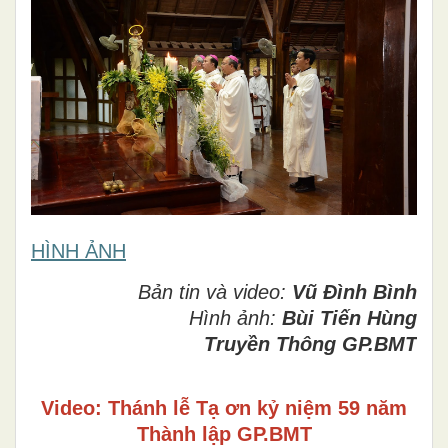
HÌNH ẢNH
Bản tin và video:
Vũ Đình Bình
Hình ảnh:
Bùi Tiến Hùng
Truyền Thông GP.BMT
Video: Thánh lễ Tạ ơn kỷ niệm 59 năm
Thành lập GP.BMT