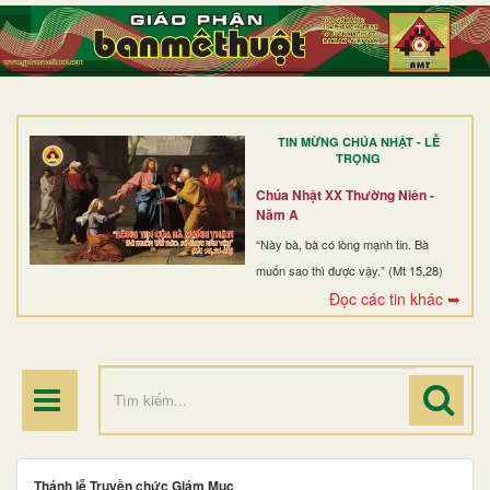
TRANG NHẤT
GIỚI THIỆU
GIÁO XỨ
TIN MỪNG CHÚA NHẬT - LỄ
DÒNG TU
TRỌNG
BAN MỤC VỤ
Chúa Nhật XX Thường Niên -
Năm A
ĐOÀN THỂ CG
“Này bà, bà có lòng mạnh tin. Bà
muốn sao thì được vậy.” (Mt 15,28)
LINH MỤC
Đọc các tin khác ➥
ĐIỂM HÀNH HƯƠNG
Thánh lễ Truyền chức Giám Mục