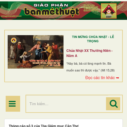
TRANG NHẤT
GIỚI THIỆU
GIÁO XỨ
TIN MỪNG CHÚA NHẬT - LỄ
DÒNG TU
TRỌNG
BAN MỤC VỤ
Chúa Nhật XX Thường Niên -
Năm A
ĐOÀN THỂ CG
“Này bà, bà có lòng mạnh tin. Bà
muốn sao thì được vậy.” (Mt 15,28)
LINH MỤC
Đọc các tin khác ➥
ĐIỂM HÀNH HƯƠNG
Thông cáo số 3 của Tòa Giám mục Cần Thơ