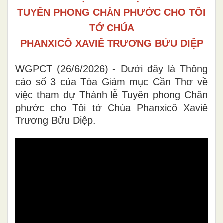
TUYÊN PHONG CHÂN PHƯỚC CHO TÔI
TỚ CHÚA
PHANXICÔ XAVIÊ TRƯƠNG BỬU DIỆP
WGPCT (26/6/2026) - Dưới đây là Thông
cáo số 3 của Tòa Giám mục Cần Thơ về
việc tham dự Thánh lễ Tuyên phong Chân
phước cho Tôi tớ Chúa Phanxicô Xaviê
Trương Bửu Diệp.