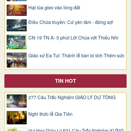
Hạt lúa gieo vào lòng đất
Điều Chúa truyền: Cứ yên tâm - đừng sợ!
CN 19 TN A- 5 phút Lời Chúa với Thiếu Nhi
Giáo xứ Ea Tul: Thánh lễ ban bí tích Thêm sức
TIN HOT
277 Câu Trắc Nghiệm GIÁO LÝ DỰ TÒNG
Nghi thức lễ Gia Tiên
Vui Học Giáo Lý 531 Câu Trắc Nghiệm XƯNG