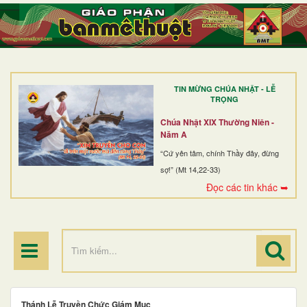
TRANG NHẤT
GIỚI THIỆU
GIÁO XỨ
TIN MỪNG CHÚA NHẬT - LỄ
DÒNG TU
TRỌNG
BAN MỤC VỤ
Chúa Nhật XIX Thường Niên -
Năm A
ĐOÀN THỂ CG
“Cứ yên tâm, chính Thầy đây, đừng
sợ!” (Mt 14,22-33)
LINH MỤC
Đọc các tin khác ➥
ĐIỂM HÀNH HƯƠNG
Thánh Lễ Truyền Chức Giám Mục