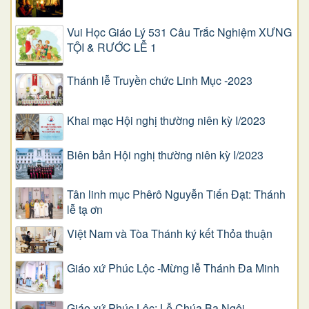
Vui Học Giáo Lý 531 Câu Trắc Nghiệm XƯNG
TỘI & RƯỚC LỄ 1
Thánh lễ Truyền chức Linh Mục -2023
Khai mạc Hội nghị thường niên kỳ I/2023
Biên bản Hội nghị thường niên kỳ I/2023
Tân linh mục Phêrô Nguyễn Tiến Đạt: Thánh
lễ tạ ơn
Việt Nam và Tòa Thánh ký kết Thỏa thuận
Giáo xứ Phúc Lộc -Mừng lễ Thánh Đa Minh
Giáo xứ Phúc Lộc: Lễ Chúa Ba Ngôi