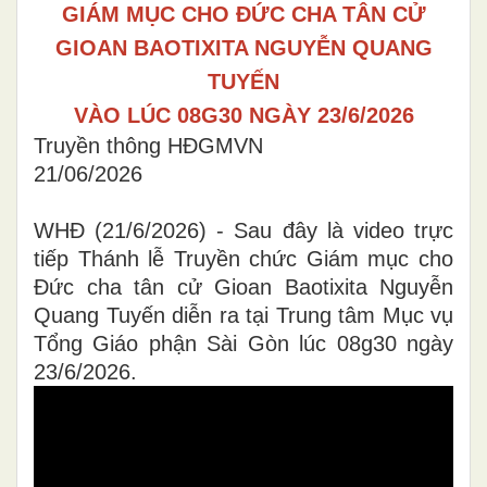
GIÁM MỤC CHO ĐỨC CHA TÂN CỬ
GIOAN BAOTIXITA NGUYỄN QUANG
TUYẾN
VÀO LÚC 08G30 NGÀY 23/6/2026
Truyền thông HĐGMVN
21/06/2026
WHĐ (21/6/2026) - Sau đây là video trực
tiếp Thánh lễ Truyền chức Giám mục cho
Đức cha tân cử Gioan Baotixita Nguyễn
Quang Tuyến diễn ra tại Trung tâm Mục vụ
Tổng Giáo phận Sài Gòn lúc 08g30 ngày
23/6/2026.