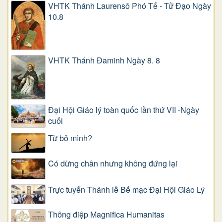
VHTK Thánh Laurensô Phó Tế - Tử Đạo Ngày
10.8
VHTK Thánh Đaminh Ngày 8. 8
Đại Hội Giáo lý toàn quốc lần thứ VII -Ngày
cuối
Từ bỏ mình?
Có dừng chân nhưng không đứng lại
Trực tuyến Thánh lễ Bế mạc Đại Hội Giáo Lý
Thông điệp Magnifica Humanitas