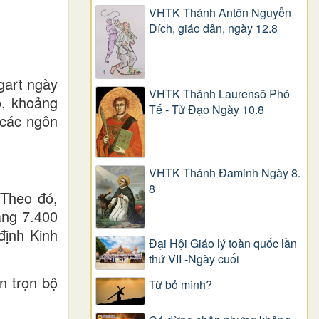
VHTK Thánh Antôn Nguyễn
Ðích, giáo dân, ngày 12.8
gart ngày
VHTK Thánh Laurensô Phó
ó, khoảng
Tế - Tử Đạo Ngày 10.8
 các ngôn
VHTK Thánh Đaminh Ngày 8.
8
 Theo đó,
ảng 7.400
định Kinh
Đại Hội Giáo lý toàn quốc lần
thứ VII -Ngày cuối
n trọn bộ
Từ bỏ mình?