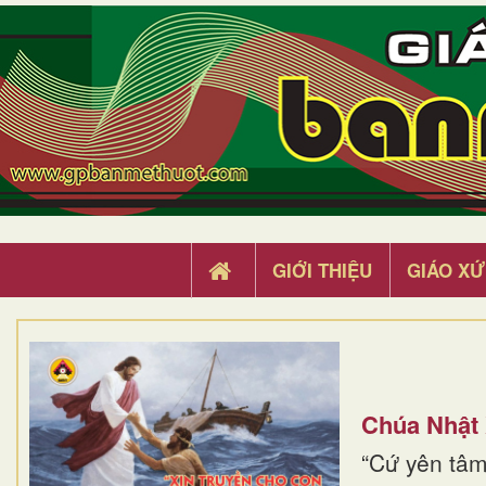
GIỚI THIỆU
GIÁO XỨ
Chúa Nhật
“Cứ yên tâm