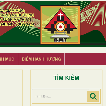
NH MỤC
ĐIỂM HÀNH HƯƠNG
TÌM KIẾM