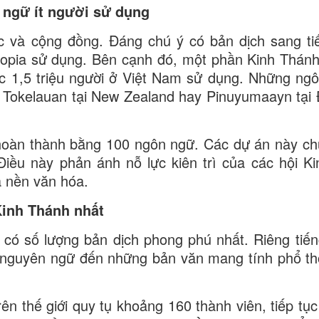
 ngữ ít người sử dụng
ực và cộng đồng. Đáng chú ý có bản dịch sang t
iopia sử dụng. Bên cạnh đó, một phần Kinh Thán
 1,5 triệu người ở Việt Nam sử dụng. Những ng
hư Tokelauan tại New Zealand hay Pinuyumaayn tại 
 hoàn thành bằng 100 ngôn ngữ. Các dự án này ch
iều này phản ánh nỗ lực kiên trì của các hội K
à nền văn hóa.
Kinh Thánh nhất
 có số lượng bản dịch phong phú nhất. Riêng tiế
 nguyên ngữ đến những bản văn mang tính phổ th
ên thế giới quy tụ khoảng 160 thành viên, tiếp tục