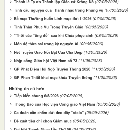
(07/05/2026)
Thánh lễ Tạ ơn Thành lập Giáo xứ Krông Nô
(07/05/2026)
Tính cầu nguyện của Thánh nhạc trong Phụng vụ
(07/05/2026)
Bế mạc Thường huấn Linh mục đợt I -2026
(08/05/2026)
Tinh Thần Phục Vụ Trong Truyền Giáo
(09/05/2026)
“Thời các Tông đồ” sau khi Chúa phục sinh
(09/05/2026)
Môn đệ thừa sai trong kỷ nguyên AI
(10/05/2026)
Nét Truyền Giáo Nổi Bật Của Cha Diệp
(11/05/2026)
Nhịp sống Giáo hội Việt Nam số 73
(11/05/2026)
GP Phát Diệm Hội Ngộ Truyền Thông 2026
(11/05/2026)
GP Phan Thiết khai mạc khóa Truyền thông
Những tin cũ hơn
(07/05/2026)
Tiếp kiến chung 6/5/2026
(05/05/2026)
Thông Báo của Học viện Công giáo Việt Nam
(05/05/2026)
Ca đoàn cần chấm dứt đeo dây “stola”
(05/05/2026)
Đề xuất tiêu chí chọn Giám mục
(04/05/2026)
Đại Hội Thánh Nhạc Lần Thứ 56