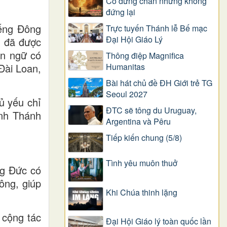
Có dừng chân nhưng không
đứng lại
iếng Đông
Trực tuyến Thánh lễ Bế mạc
Đại Hội Giáo Lý
h đã được
ôn ngữ có
Thông điệp Magnifica
Humanitas
Đài Loan,
Bài hát chủ đề ĐH Giới trẻ TG
Seoul 2027
ủ yếu chỉ
ĐTC sẽ tông du Uruguay,
inh Thánh
Argentina và Pêru
Tiếp kiến chung (5/8)
Tình yêu muôn thuở
ng Đức có
ông, giúp
Khi Chúa thinh lặng
 cộng tác
Đại Hội Giáo lý toàn quốc lần