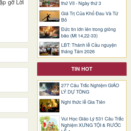
ặp gỡ Lời
thứ VII - Ngày thứ 3
Giá Trị Của Khổ Ðau Và Từ
Bỏ
Đức tin lớn lên trong giông
bão (Mt 14,22-33)
LBT: Thánh lễ Cầu nguyện
tháng Tám 2026
TIN HOT
277 Câu Trắc Nghiệm GIÁO
LÝ DỰ TÒNG
Nghi thức lễ Gia Tiên
Vui Học Giáo Lý 531 Câu Trắc
Nghiệm XƯNG TỘI & RƯỚC