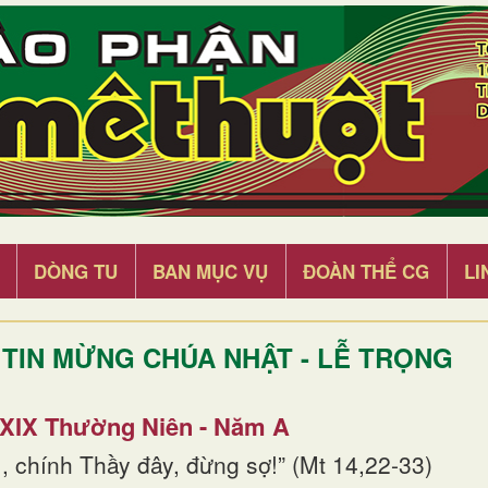
DÒNG TU
BAN MỤC VỤ
ĐOÀN THỂ CG
LI
TIN MỪNG CHÚA NHẬT - LỄ TRỌNG
 XIX Thường Niên - Năm A
, chính Thầy đây, đừng sợ!” (Mt 14,22-33)