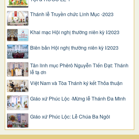
Thánh lễ Truyền chức Linh Mục -2023
Khai mạc Hội nghị thường niên kỳ I/2023
Biên bản Hội nghị thường niên kỳ I/2023
Tân linh mục Phêrô Nguyễn Tiến Đạt: Thánh
lễ tạ ơn
Việt Nam và Tòa Thánh ký kết Thỏa thuận
Giáo xứ Phúc Lộc -Mừng lễ Thánh Đa Minh
Giáo xứ Phúc Lộc: Lễ Chúa Ba Ngôi