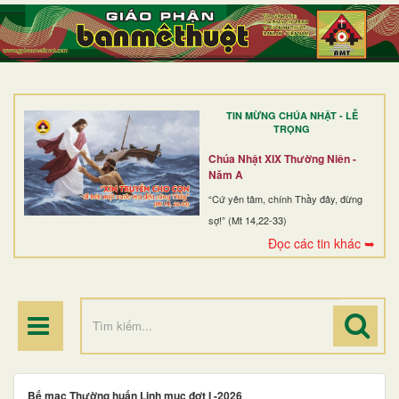
TRANG NHẤT
GIỚI THIỆU
GIÁO XỨ
TIN MỪNG CHÚA NHẬT - LỄ
DÒNG TU
TRỌNG
BAN MỤC VỤ
Chúa Nhật XIX Thường Niên -
Năm A
ĐOÀN THỂ CG
“Cứ yên tâm, chính Thầy đây, đừng
sợ!” (Mt 14,22-33)
LINH MỤC
Đọc các tin khác ➥
ĐIỂM HÀNH HƯƠNG
Bế mạc Thường huấn Linh mục đợt I -2026