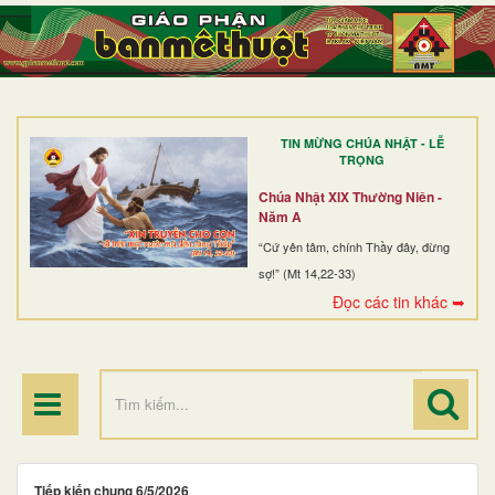
TRANG NHẤT
GIỚI THIỆU
GIÁO XỨ
TIN MỪNG CHÚA NHẬT - LỄ
DÒNG TU
TRỌNG
BAN MỤC VỤ
Chúa Nhật XIX Thường Niên -
Năm A
ĐOÀN THỂ CG
“Cứ yên tâm, chính Thầy đây, đừng
sợ!” (Mt 14,22-33)
LINH MỤC
Đọc các tin khác ➥
ĐIỂM HÀNH HƯƠNG
Tiếp kiến chung 6/5/2026