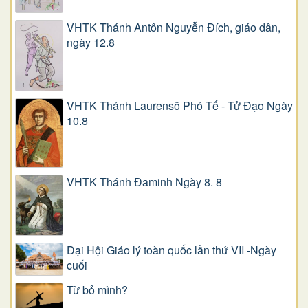
VHTK Thánh Antôn Nguyễn Ðích, giáo dân,
ngày 12.8
VHTK Thánh Laurensô Phó Tế - Tử Đạo Ngày
10.8
VHTK Thánh Đaminh Ngày 8. 8
Đại Hội Giáo lý toàn quốc lần thứ VII -Ngày
cuối
Từ bỏ mình?