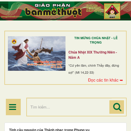
TRANG NHẤT
GIỚI THIỆU
GIÁO XỨ
TIN MỪNG CHÚA NHẬT - LỄ
DÒNG TU
TRỌNG
BAN MỤC VỤ
Chúa Nhật XIX Thường Niên -
Năm A
ĐOÀN THỂ CG
“Cứ yên tâm, chính Thầy đây, đừng
sợ!” (Mt 14,22-33)
LINH MỤC
Đọc các tin khác ➥
ĐIỂM HÀNH HƯƠNG
Tính cầu nguyện của Thánh nhạc trong Phụng vụ