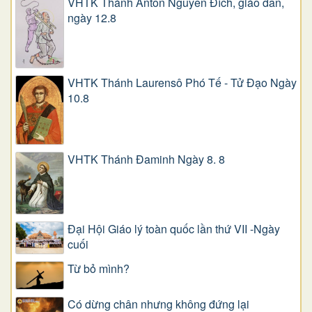
VHTK Thánh Antôn Nguyễn Ðích, giáo dân,
ngày 12.8
VHTK Thánh Laurensô Phó Tế - Tử Đạo Ngày
10.8
VHTK Thánh Đaminh Ngày 8. 8
Đại Hội Giáo lý toàn quốc lần thứ VII -Ngày
cuối
Từ bỏ mình?
Có dừng chân nhưng không đứng lại