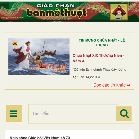
TRANG NHẤT
GIỚI THIỆU
GIÁO XỨ
TIN MỪNG CHÚA NHẬT - LỄ
DÒNG TU
TRỌNG
BAN MỤC VỤ
Chúa Nhật XIX Thường Niên -
Năm A
ĐOÀN THỂ CG
“Cứ yên tâm, chính Thầy đây, đừng
sợ!” (Mt 14,22-33)
LINH MỤC
Đọc các tin khác ➥
ĐIỂM HÀNH HƯƠNG
Nhịp sống Giáo hội Việt Nam số 73