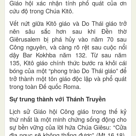
Giáo hội xác nhận tính phổ quát của ơn
cứu độ trong Chúa Kitô.
Vết nứt giữa Kitô giáo và Do Thái giáo trở
nên sâu sắc hơn sau khi Đền thờ
Giêrusalem bị phá hủy vào năm 70 sau
Công nguyên, và càng rõ rệt sau cuộc nổi
dậy Bar Kokhba năm 132. Từ sau năm
135, Kitô giáo chính thức bước ra khỏi cái
bóng của một “phong trào Do Thái giáo” để
trở thành một tôn giáo độc lập và phổ quát
trong toàn Đế quốc Roma.
Sự trung thành với Thánh Truyền
Lịch sử Giáo hội Công giáo trong thế kỷ
thứ nhất là một minh chứng sống động cho
sự bền vững của lời hứa Chúa Giêsu: “Cửa
địa ngục sẽ không thắng được” (Mt 16,18).