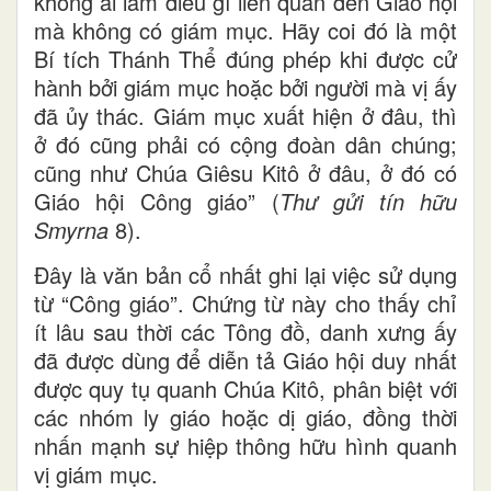
không ai làm điều gì liên quan đến Giáo hội
mà không có giám mục. Hãy coi đó là một
Bí tích Thánh Thể đúng phép khi được cử
hành bởi giám mục hoặc bởi người mà vị ấy
đã ủy thác. Giám mục xuất hiện ở đâu, thì
ở đó cũng phải có cộng đoàn dân chúng;
cũng như Chúa Giêsu Kitô ở đâu, ở đó có
Giáo hội Công giáo” (
Thư gửi tín hữu
Smyrna
8).
Đây là văn bản cổ nhất ghi lại việc sử dụng
từ “Công giáo”. Chứng từ này cho thấy chỉ
ít lâu sau thời các Tông đồ, danh xưng ấy
đã được dùng để diễn tả Giáo hội duy nhất
được quy tụ quanh Chúa Kitô, phân biệt với
các nhóm ly giáo hoặc dị giáo, đồng thời
nhấn mạnh sự hiệp thông hữu hình quanh
vị giám mục.