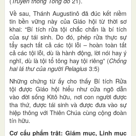
(
Truyền thống Tông đồ
21).
Về sau, Thánh Augustinô đã đúc kết niềm
tin bền vững này của Giáo hội từ thời sơ
khai: “Bí tích rửa tội chắc chắn là bí tích
của sự tái sinh. Do đó, phép rửa thực sự
tẩy sạch tất cả các tội lỗi – hoàn toàn tất
cả các tội lỗi, dù là hành động, lời nói hay ý
nghĩ, dù là tội tổ tông hay tội riêng” (
Chống
hai lá thư của người Pelagius
3:5)
Những chứng từ ấy cho thấy Bí tích Rửa
tội được Giáo hội hiểu như cửa ngõ dẫn
vào đời sống Kitô hữu, nơi con người được
tha thứ, được tái sinh và được đưa vào sự
hiệp thông với Thiên Chúa cùng cộng đoàn
tín hữu.
Cơ cấu phẩm trật: Giám mục, Linh mục