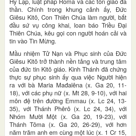
Hy Lạp, luật pháp Roma và các tôn giáo đa
thần. Chính trong khung cảnh ấy, Đức
Giêsu Kitô, Con Thiên Chúa làm người, bắt
đầu sứ vụ công khai, loan báo Triều Đại
Thiên Chúa, kêu gọi con người hoán cải và
tin vào Tin Mừng.
Mầu nhiệm Tử Nạn và Phục sinh của Đức
Giêsu Kitô trở thành nền tảng và trung tâm
của đức tin Kitô giáo. Kinh Thánh đã chứng
thực sự phục sinh ấy qua việc Người hiện
ra với bà Maria Mađalêna (x. Ga 20, 11-
18), với các phụ nữ (x. Mt 28, 9-10), với hai
môn đệ trên đường Emmau (x. Lc 24, 13-
35), với Thánh Phêrô (x. Lc 24, 34), với
Nhóm Mười Một (x. Ga 20, 19-23), với
Thánh Tôma (x. Ga 20, 26-29), với hơn
năm trăm anh em cùng một lúc (x. 1 Cr 15,