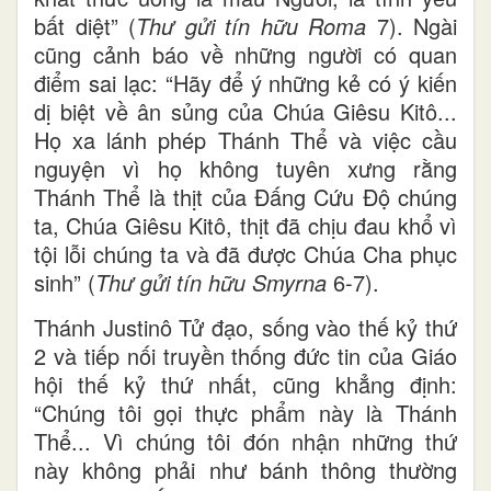
bất diệt” (
Thư gửi tín hữu Roma
7). Ngài
cũng cảnh báo về những người có quan
điểm sai lạc: “Hãy để ý những kẻ có ý kiến
dị biệt về ân sủng của Chúa Giêsu Kitô...
Họ xa lánh phép Thánh Thể và việc cầu
nguyện vì họ không tuyên xưng rằng
Thánh Thể là thịt của Đấng Cứu Độ chúng
ta, Chúa Giêsu Kitô, thịt đã chịu đau khổ vì
tội lỗi chúng ta và đã được Chúa Cha phục
sinh” (
Thư gửi tín hữu Smyrna
6-7).
Thánh Justinô Tử đạo, sống vào thế kỷ thứ
2 và tiếp nối truyền thống đức tin của Giáo
hội thế kỷ thứ nhất, cũng khẳng định:
“Chúng tôi gọi thực phẩm này là Thánh
Thể... Vì chúng tôi đón nhận những thứ
này không phải như bánh thông thường