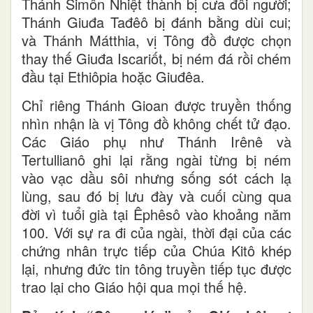
Thánh Simôn Nhiệt thành bị cưa đôi người;
Thánh Giuđa Tađêô bị đánh bằng dùi cui;
và Thánh Mátthia, vị Tông đồ được chọn
thay thế Giuđa Iscariốt, bị ném đá rồi chém
đầu tại Ethiôpia hoặc Giuđêa.
Chỉ riêng Thánh Gioan được truyền thống
nhìn nhận là vị Tông đồ không chết tử đạo.
Các Giáo phụ như Thánh Irênê và
Tertullianô ghi lại rằng ngài từng bị ném
vào vạc dầu sôi nhưng sống sót cách lạ
lùng, sau đó bị lưu đày và cuối cùng qua
đời vì tuổi già tại Êphêsô vào khoảng năm
100. Với sự ra đi của ngài, thời đại của các
chứng nhân trực tiếp của Chúa Kitô khép
lại, nhưng đức tin tông truyền tiếp tục được
trao lại cho Giáo hội qua mọi thế hệ.