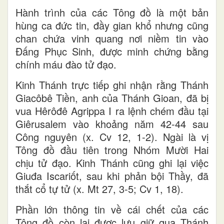
Hành trình của các Tông đồ là một bản
hùng ca đức tin, đầy gian khổ nhưng cũng
chan chứa vinh quang nơi niềm tin vào
Đấng Phục Sinh, được minh chứng bằng
chính máu đào tử đạo.
Kinh Thánh trực tiếp ghi nhận rằng Thánh
Giacôbê Tiền, anh của Thánh Gioan, đã bị
vua Hêrôđê Agrippa I ra lệnh chém đầu tại
Giêrusalem vào khoảng năm 42-44 sau
Công nguyên (x. Cv 12, 1-2). Ngài là vị
Tông đồ đầu tiên trong Nhóm Mười Hai
chịu tử đạo. Kinh Thánh cũng ghi lại việc
Giuđa Iscariốt, sau khi phản bội Thầy, đã
thắt cổ tự tử (x. Mt 27, 3-5; Cv 1, 18).
Phần lớn thông tin về cái chết của các
Tông đồ còn lại được lưu giữ qua Thánh