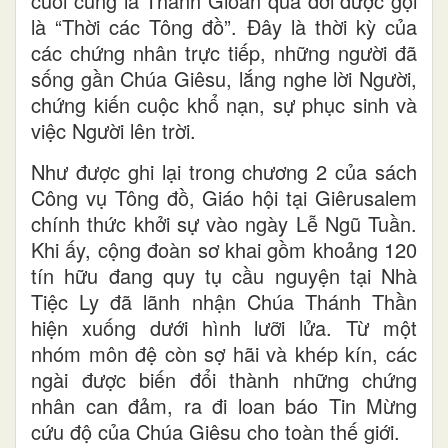
cuối cùng là Thánh Gioan qua đời được gọi
là “Thời các Tông đồ”. Đây là thời kỳ của
các chứng nhân trực tiếp, những người đã
sống gần Chúa Giêsu, lắng nghe lời Người,
chứng kiến cuộc khổ nạn, sự phục sinh và
việc Người lên trời.
Như được ghi lại trong chương 2 của sách
Công vụ Tông đồ, Giáo hội tại Giêrusalem
chính thức khởi sự vào ngày Lễ Ngũ Tuần.
Khi ấy, cộng đoàn sơ khai gồm khoảng 120
tín hữu đang quy tụ cầu nguyện tại Nhà
Tiệc Ly đã lãnh nhận Chúa Thánh Thần
hiện xuống dưới hình lưỡi lửa. Từ một
nhóm môn đệ còn sợ hãi và khép kín, các
ngài được biến đổi thành những chứng
nhân can đảm, ra đi loan báo Tin Mừng
cứu độ của Chúa Giêsu cho toàn thế giới.