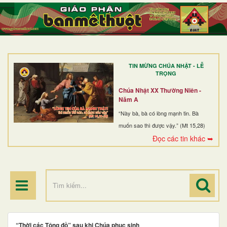
TRANG NHẤT
GIỚI THIỆU
GIÁO XỨ
TIN MỪNG CHÚA NHẬT - LỄ
DÒNG TU
TRỌNG
BAN MỤC VỤ
Chúa Nhật XX Thường Niên -
Năm A
ĐOÀN THỂ CG
“Này bà, bà có lòng mạnh tin. Bà
muốn sao thì được vậy.” (Mt 15,28)
LINH MỤC
Đọc các tin khác ➥
ĐIỂM HÀNH HƯƠNG
“Thời các Tông đồ” sau khi Chúa phục sinh